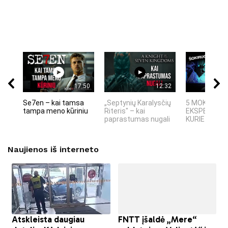
17:50
12:32
Se7en – kai tamsa
„Septynių Karalysčių
5 MOKSLINIA
tampa meno kūriniu
Riteris" – kai
EKSPERIMEN
paprastumas nugali
KURIE SUKRĖT
Naujienos iš interneto