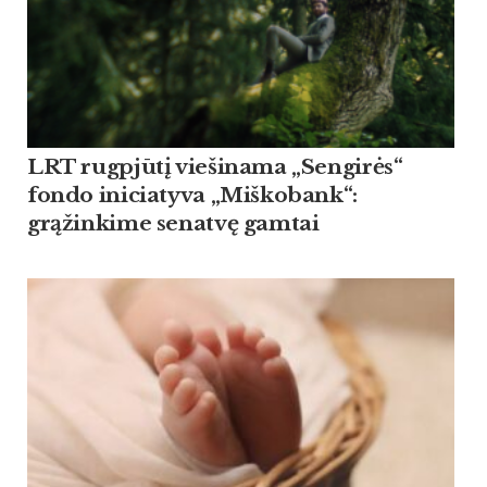
LRT rugpjūtį viešinama „Sengirės“
fondo iniciatyva „Miškobank“:
grąžinkime senatvę gamtai