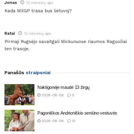
Jonas
12 mėnesių ago
Kada MXGP trasa bus lietuvoj?
Ratai
12 mėnesių ago
Pirmaji Rugsėjo savaitgali Mickunuose riaumos Raguočiai
ten trasoje.
Panašūs
straipsniai
Naktigonėje maudė 13 žirgų
2026-08-08
0
Pagoniškos Andrioniškio seniūno vestuvės
2026-08-08
13