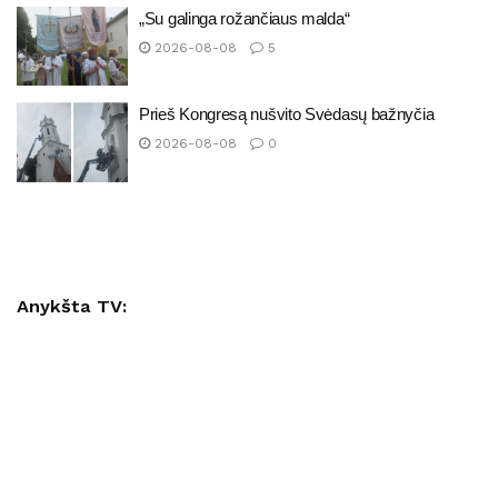
„Su galinga rožančiaus malda“
2026-08-08
5
Prieš Kongresą nušvito Svėdasų bažnyčia
2026-08-08
0
Anykšta TV: