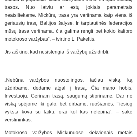
trasos. Nuo latvių ar estų jokiais parametrais
neatsiliekame. Mickūnų trasa yra vertinama kaip viena iš
geriausių trasų Baltijos šalyse. Ir tarptautinės federacijos
mūsų trasa vertinama, čia galima rengti bet kokio kalibro
motokroso varžybas“, – tvirtino L. Pakeltis.
Jis aiškino, kad nesistengia iš varžybų užsidirbti.
„Nebūna varžybos nuostolingos, tačiau viską, ką
uždirbame, dedame atgal į trasą. Čia mano hobis.
Investuoju. Gerinam trasą, saugumą stipriname. Dar ne
viską spėjome iki galo, bet dirbame, ruošiamės. Tiesiog
vyksta kova su laiku, orai kol kas nelepina“, – sakė
verslininkas.
Motokroso varžybos Mickūnuose kiekvienais metais