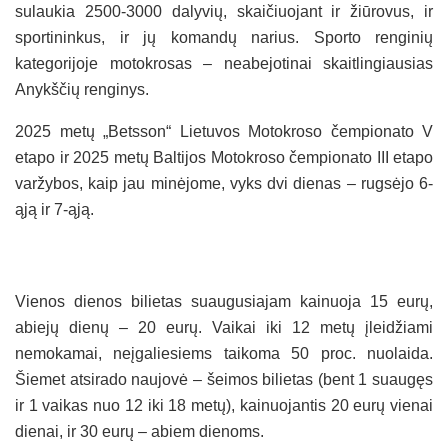
sulaukia 2500-3000 dalyvių, skaičiuojant ir žiūrovus, ir
sportininkus, ir jų komandų narius. Sporto renginių
kategorijoje motokrosas – neabejotinai skaitlingiausias
Anykščių renginys.
2025 metų „Betsson“ Lietuvos Motokroso čempionato V
etapo ir 2025 metų Baltijos Motokroso čempionato III etapo
varžybos, kaip jau minėjome, vyks dvi dienas – rugsėjo 6-
ąją ir 7-ąją.
Vienos dienos bilietas suaugusiajam kainuoja 15 eurų,
abiejų dienų – 20 eurų. Vaikai iki 12 metų įleidžiami
nemokamai, neįgaliesiems taikoma 50 proc. nuolaida.
Šiemet atsirado naujovė – šeimos bilietas (bent 1 suaugęs
ir 1 vaikas nuo 12 iki 18 metų), kainuojantis 20 eurų vienai
dienai, ir 30 eurų – abiem dienoms.