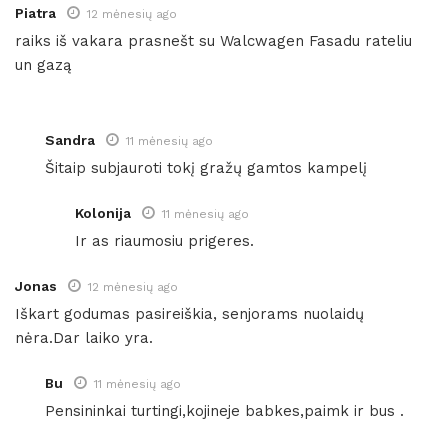
Piatra
12 mėnesių ago
raiks iš vakara prasnešt su Walcwagen Fasadu rateliu
un gazą
Sandra
11 mėnesių ago
Šitaip subjauroti tokį gražų gamtos kampelį
Kolonija
11 mėnesių ago
Ir as riaumosiu prigeres.
Jonas
12 mėnesių ago
Iškart godumas pasireiškia, senjorams nuolaidų
nėra.Dar laiko yra.
Bu
11 mėnesių ago
Pensininkai turtingi,kojineje babkes,paimk ir bus .