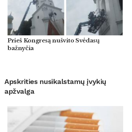
Prieš Kongresą nušvito Svėdasų
bažnyčia
Apskrities nusikalstamų įvykių
apžvalga