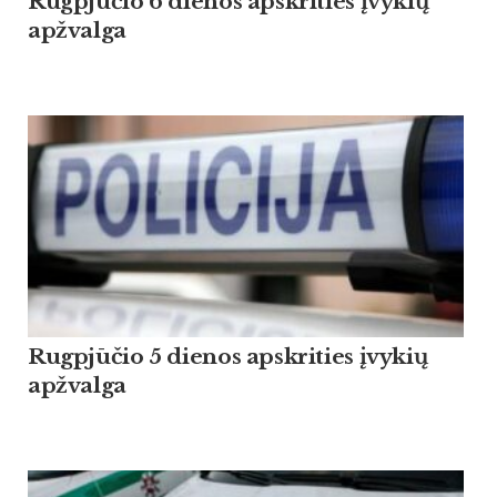
Rugpjūčio 6 dienos apskrities įvykių
apžvalga
Rugpjūčio 5 dienos apskrities įvykių
apžvalga