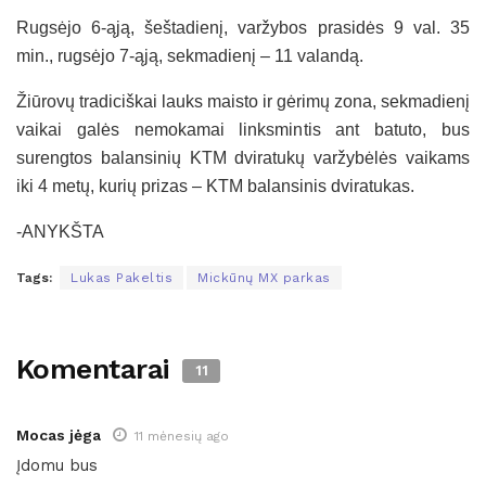
Rugsėjo 6-ąją, šeštadienį, varžybos prasidės 9 val. 35
min., rugsėjo 7-ąją, sekmadienį – 11 valandą.
Žiūrovų tradiciškai lauks maisto ir gėrimų zona, sekmadienį
vaikai galės nemokamai linksmintis ant batuto, bus
surengtos balansinių KTM dviratukų varžybėlės vaikams
iki 4 metų, kurių prizas – KTM balansinis dviratukas.
-ANYKŠTA
Tags:
Lukas Pakeltis
Mickūnų MX parkas
Komentarai
11
Mocas jėga
11 mėnesių ago
Įdomu bus