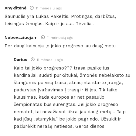
Anykštėnė
11 mėnesių ago
Šaunuolis yra Lukas Pakeltis. Protingas, darbštus,
teisingas žmogus. Kaip ir jo a.a. Tėveliai.
Nebevaziuojam
11 mėnesių ago
Per daug kainuoja ,o jokio progreso jau daug metu
Darius
11 mėnesių ago
Kaip tai jokio progreso??? trasa pasikeitus
kardinaliai, sudėti purkštukai, žmonės nebelaksto su
šlangomis po visą trasa, atnaujinta starto įranga,
padarytas įvažiavimas į trasą ir iš jos. Tik laiko
klausimas, kada europos ar net pasaulio
čempionatas bus surengtas. Jei jokio progreso
nematot, tai nevažiavot tikrai jau daug metų… Taip
kad jūsų „stumykla” be jokio pagrindo. Užsukit ir
pažiūrėkit nerašę netiesos. Geros dienos!