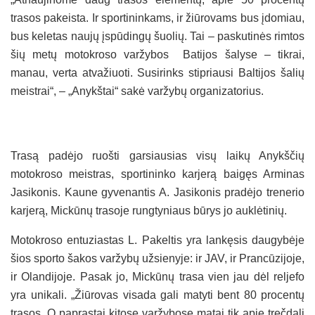
trasos pakeista. Ir sportininkams, ir žiūrovams bus įdomiau,
bus keletas naujų įspūdingų šuolių. Tai – paskutinės rimtos
šių metų motokroso varžybos Batijos šalyse – tikrai,
manau, verta atvažiuoti. Susirinks stipriausi Baltijos šalių
meistrai“, – „Anykštai“ sakė varžybų organizatorius.
Trasą padėjo ruošti garsiausias visų laikų Anykščių
motokroso meistras, sportininko karjerą baigęs Arminas
Jasikonis. Kaune gyvenantis A. Jasikonis pradėjo trenerio
karjerą, Mickūnų trasoje rungtyniaus būrys jo auklėtinių.
Motokroso entuziastas L. Pakeltis yra lankęsis daugybėje
šios sporto šakos varžybų užsienyje: ir JAV, ir Prancūzijoje,
ir Olandijoje. Pasak jo, Mickūnų trasa vien jau dėl reljefo
yra unikali. „Žiūrovas visada gali matyti bent 80 procentų
trasos. O paprastai kitose varžybose matai tik apie trečdalį