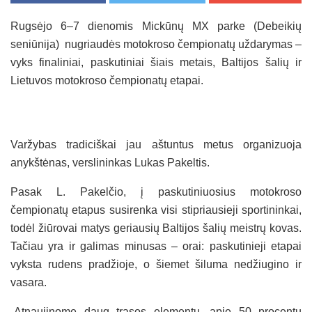
Rugsėjo 6–7 dienomis Mickūnų MX parke (Debeikių
seniūnija) nugriaudės motokroso čempionatų uždarymas –
vyks finaliniai, paskutiniai šiais metais, Baltijos šalių ir
Lietuvos motokroso čempionatų etapai.
Varžybas tradiciškai jau aštuntus metus organizuoja
anykštėnas, verslininkas Lukas Pakeltis.
Pasak L. Pakelčio, į paskutiniuosius motokroso
čempionatų etapus susirenka visi stipriausieji sportininkai,
todėl žiūrovai matys geriausių Baltijos šalių meistrų kovas.
Tačiau yra ir galimas minusas – orai: paskutinieji etapai
vyksta rudens pradžioje, o šiemet šiluma nedžiugino ir
vasara.
„Atnaujinome daug trasos elementų, apie 50 procentų