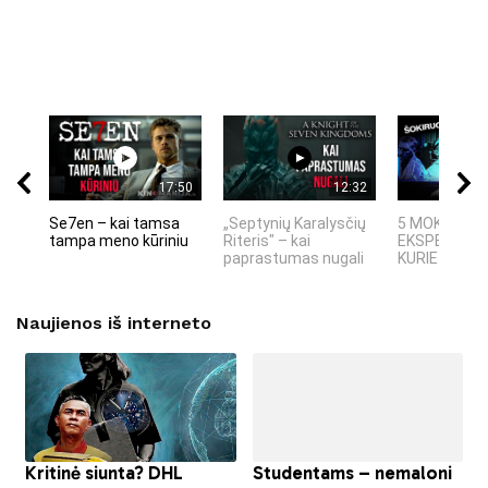
17:50
12:32
Se7en – kai tamsa
„Septynių Karalysčių
5 MOKSLINIA
tampa meno kūriniu
Riteris" – kai
EKSPERIMEN
paprastumas nugali
KURIE SUKRĖT
Naujienos iš interneto