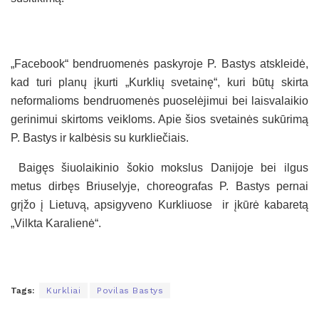
„Facebook“ bendruomenės paskyroje P. Bastys atskleidė,
kad turi planų įkurti „Kurklių svetainę“, kuri būtų skirta
neformalioms bendruomenės puoselėjimui bei laisvalaikio
gerinimui skirtoms veikloms. Apie šios svetainės sukūrimą
P. Bastys ir kalbėsis su kurkliečiais.
Baigęs šiuolaikinio šokio mokslus Danijoje bei ilgus
metus dirbęs Briuselyje, choreografas P. Bastys pernai
grįžo į Lietuvą, apsigyveno Kurkliuose ir įkūrė kabaretą
„Vilkta Karalienė“.
Tags:
Kurkliai
Povilas Bastys