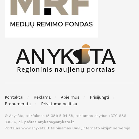
Kontaktai
Reklama
Apie mus
Prisijungti
Prenumerata
Privatumo politika
© Anykšta, tel/faksas (8 381) 5 94 58, reklamos skyrius +370 686
33036, el. paštas anyksta@anyksta.lt
Portalas www.anyksta.lt talpinamas UAB „Interneto vizija“ serveryje