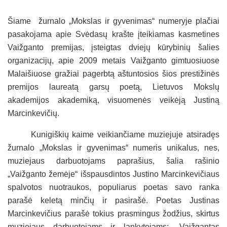
Šiame žurnalo „Mokslas ir gyvenimas“ numeryje plačiai
pasakojama apie Svėdasų krašte įteikiamas kasmetines
Vaižganto premijas, įsteigtas dviejų kūrybinių šalies
organizacijų, apie 2009 metais Vaižganto gimtuosiuose
Malaišiuose gražiai pagerbtą aštuntosios šios prestižinės
premijos laureatą garsų poetą, Lietuvos Mokslų
akademijos akademiką, visuomenės veikėją Justiną
Marcinkevičių.
Kunigiškių kaime veikiančiame muziejuje atsiradęs
žurnalo „Mokslas ir gyvenimas“ numeris unikalus, nes,
muziejaus darbuotojams paprašius, šalia rašinio
„Vaižganto žemėje“ išspausdintos Justino Marcinkevičiaus
spalvotos nuotraukos, populiarus poetas savo ranka
parašė keletą minčių ir pasirašė. Poetas Justinas
Marcinkevičius parašė tokius prasmingus žodžius, skirtus
muziejaus darbuotojams ir lankytojams: „Vaižgantas