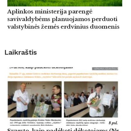
Aplinkos ministerija parengė
savivaldybėms planuojamos perduoti
valstybinės žemės erdvinius duomenis
Laikraštis
Svarsto, kaip padėkoti dėkotojams (Nr.