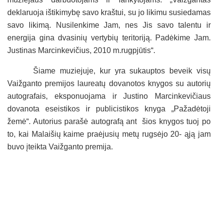
deklaruoja ištikimybę savo kraštui, su jo likimu susiedamas
savo likimą. Nusilenkime Jam, nes Jis savo talentu ir
energija gina dvasinių vertybių teritoriją. Padėkime Jam.
Justinas Marcinkevičius, 2010 m.rugpjūtis“.
Šiame muziejuje, kur yra sukauptos beveik visų
Vaižganto premijos laureatų dovanotos knygos su autorių
autografais, eksponuojama ir Justino Marcinkevičiaus
dovanota eseistikos ir publicistikos knyga „Pažadėtoji
žemė“. Autorius parašė autografą ant šios knygos tuoj po
to, kai Malaišių kaime praėjusių metų rugsėjo 20- ąją jam
buvo įteikta Vaižganto premija.