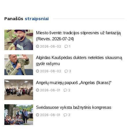
Panašūs
straipsniai
Miesto šventė: tradicijos stipresnės už fantaziją
(Rievės. 2026-07-24)
2026-08-02
1
Algirdas Kaušpėdas dukters netekties skausmą
gydė rašymu
2026-08-02
3
Angelų muziejų papuoš „Angelas (Ikaras)“
2026-08-01
2
Svėdasuose vyksta bažnytinis kongresas
2026-08-01
3