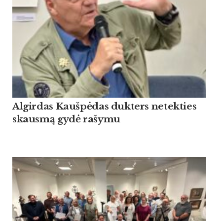
Algirdas Kaušpėdas dukters netekties
skausmą gydė rašymu