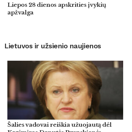
Liepos 28 dienos apskrities įvykių
apžvalga
Lietuvos ir užsienio naujienos
Šalies vadovai reiškia užuojautą dėl