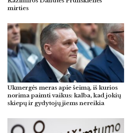
Kazimiros Danutės Prunskienės
mirties
Ukmergės meras apie šeimą, iš kurios
norima paimti vaikus: kalba, kad jokių
skiepų ir gydytojų jiems nereikia