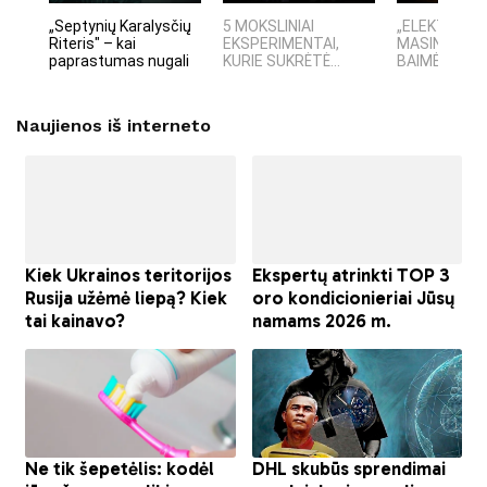
„Septynių Karalysčių
5 MOKSLINIAI
„ELEKTROS D
Riteris" – kai
EKSPERIMENTAI,
MASINĖ 191
paprastumas nugali
KURIE SUKRĖTĖ...
BAIMĖS PSI
Naujienos iš interneto