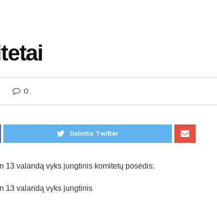
tetai
0
Dalintis Twitter
en 13 valandą vyks jungtinis komitetų posėdis.
en 13 valandą vyks jungtinis