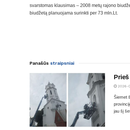
svarstomas klausimas – 2008 metų rajono biudžeto
biudžetą planuojama surinkti per 73 mln.Lt.
Panašūs
straipsniai
Prieš
2026-
Šiemet š
provinci
jau šį š