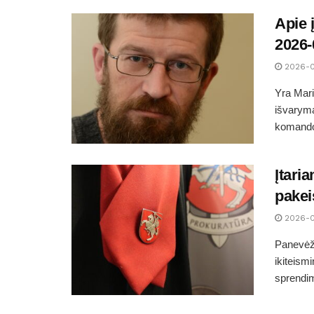
Apie 
2026-
2026-
Yra Mari
išvaryma
komandos
Įtari
pakei
2026-
Panevėži
ikiteism
sprendim