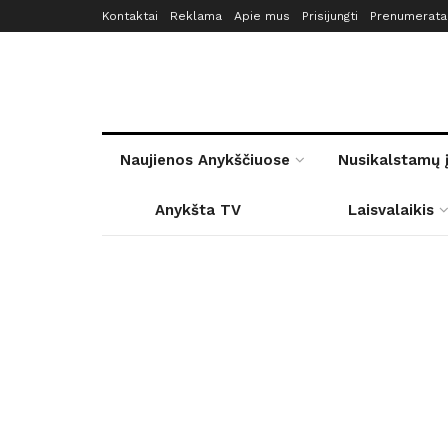
Kontaktai
Reklama
Apie mus
Prisijungti
Prenumerata
Naujienos Anykščiuose
Nusikalstamų 
Anykšta TV
Laisvalaikis