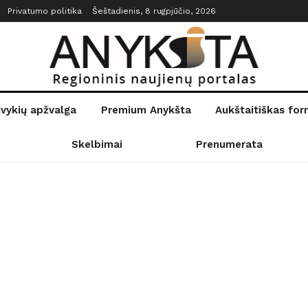
Privatumo politika
Šeštadienis, 8 rugpjūčio, 2026
įvykių apžvalga
Premium Anykšta
Aukštaitiškas fo
Skelbimai
Prenumerata