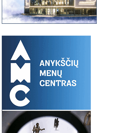
tėviškė