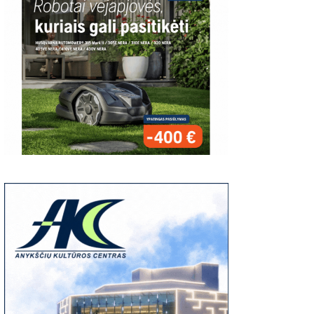
00
06:37
03:19
S:
Giedriaus Šiukščiaus
Latavėnai: pasaulio
Traupis 2 vide
atsiliepimas
lietuvių vyskupo