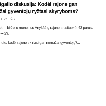
tgalio diskusija: Kodėl rajone gan
ai gyventojų ryžtasi skyryboms?
08-07
3
io – birželio mėnesius Anykščių rajone susituokė 43 poros,
ė – 23.
ote, kodėl rajone skiriasi gan nemažai gyventojų?...