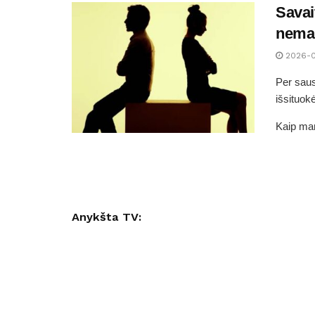
Savai
nemaž
2026-
Per saus
išsituok
Kaip man
Anykšta TV: