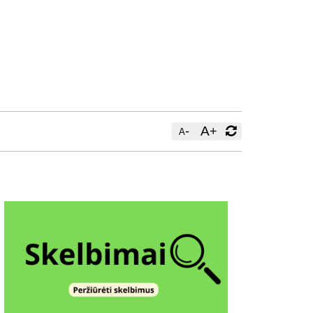
-
A
+
A