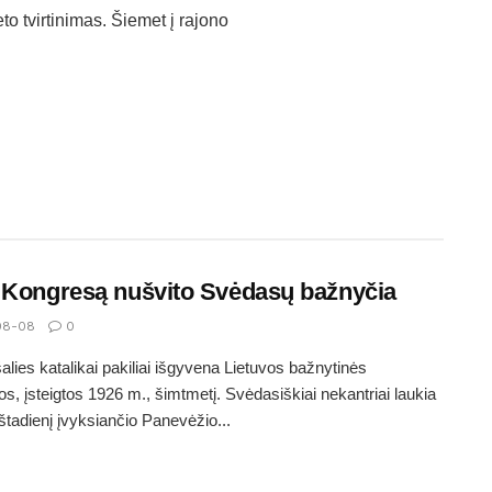
 tvirtinimas. Šiemet į rajono
 Kongresą nušvito Svėdasų bažnyčia
08-08
0
alies katalikai pakiliai išgyvena Lietuvos bažnytinės
jos, įsteigtos 1926 m., šimtmetį. Svėdasiškiai nekantriai laukia
eštadienį įvyksiančio Panevėžio...