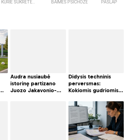
KURIE SUKRĖTĖ...
BAIMĖS PSICHOZĖ
PASLAPTIS