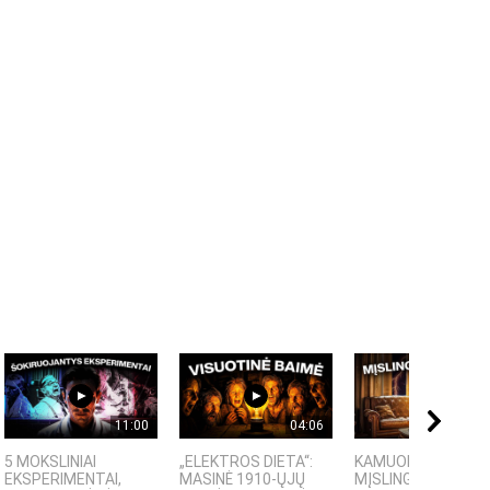
11:00
04:06
09:
5 MOKSLINIAI
„ELEKTROS DIETA“:
KAMUOLINIS ŽAIBA
EKSPERIMENTAI,
MASINĖ 1910-ŲJŲ
MĮSLINGA GAMTOS