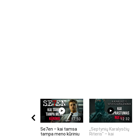
17:50
12:32
Se7en – kai tamsa
„Septynių Karalysčių
tampa meno kūriniu
Riteris" – kai