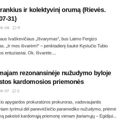
įrankius ir kolektyvinį orumą (Rievės.
07-31)
08-08
11
aus Ivaškevičiaus „Išvarymas“, bus Laimo Fergizo
s. „Ir mes išvarėm!“ – penktadienį šaukė Kęstučio Tubio
 entuziastai. Ok. Išvarėte....
amajam rezonansinėje nužudymo byloje
stos kardomosios priemonės
08-07
2
o apygardos prokuratūros prokuroras, vadovaujantis
iniam tyrimui dėl panevėžiečio paramediko nužudymo, priėmė
ą pakeisti kardomąją priemonę vienam įtariamųjų – Egidijui...