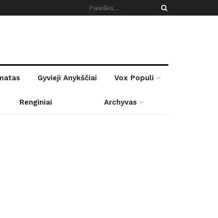
rmatas
Gyvieji Anykščiai
Vox Populi
Renginiai
Archyvas