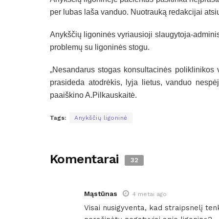
per lubas laša vanduo. Nuotrauką redakcijai atsiu
Anykščių ligoninės vyriausioji slaugytoja-adminis
problemų su ligoninės stogu.
„Nesandarus stogas konsultacinės poliklinikos v
prasideda atodrėkis, lyja lietus, vanduo nespėj
paaiškino A.Pilkauskaitė.
Tags:
Anykščių ligoninė
Komentarai
32
Mąstūnas
4 metai ago
Visai nusigyventa, kad straipsnelį ten