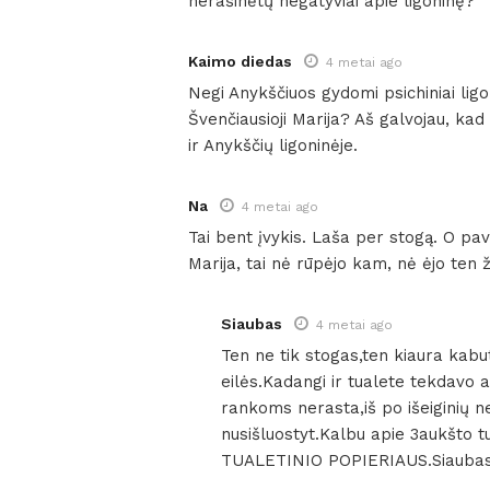
nerašinėtų negatyviai apie ligoninę?
Kaimo diedas
4 metai ago
Negi Anykščiuos gydomi psichiniai ligon
Švenčiausioji Marija? Aš galvojau, kad
ir Anykščių ligoninėje.
Na
4 metai ago
Tai bent įvykis. Laša per stogą. O pav
Marija, tai nė rūpėjo kam, nė ėjo ten ži
Siaubas
4 metai ago
Ten ne tik stogas,ten kiaura kabut
eilės.Kadangi ir tualete tekdavo a
rankoms nerasta,iš po išeiginių n
nusišluostyt.Kalbu apie 3aukšto 
TUALETINIO POPIERIAUS.Siaubas 