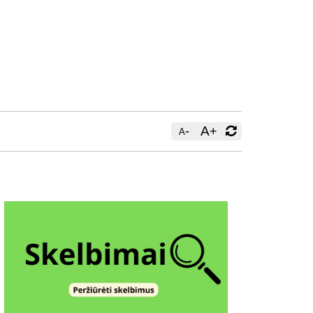
-
A
+
A