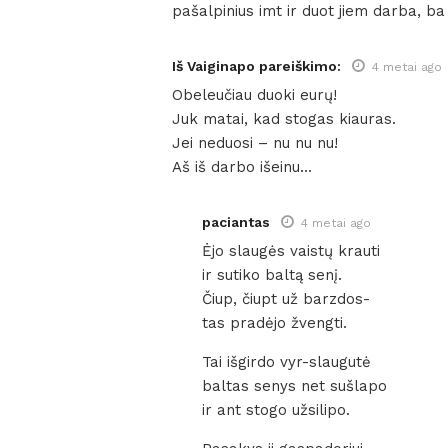
pašalpinius imt ir duot jiem darba, ba
Iš Vaiginapo pareiškimo:
4 metai ago
Obeleučiau duoki eurų!
Juk matai, kad stogas kiauras.
Jei neduosi – nu nu nu!
Aš iš darbo išeinu…
paciantas
4 metai ago
Ėjo slaugės vaistų krauti
ir sutiko baltą senį.
Čiup, čiupt už barzdos-
tas pradėjo žvengti.
Tai išgirdo vyr-slaugutė
baltas senys net sušlapo
ir ant stogo užsilipo.