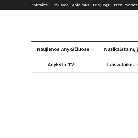
Kontaktai
Reklama
Apie mus
Prisijungti
Prenumerata
Naujienos Anykščiuose
Nusikalstamų 
Anykšta TV
Laisvalaikis