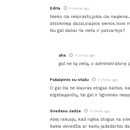
Edita
4 metai ago
Nieko cia neiprasto,jokia cia naujiena
atsokineja dazai,slapios sienos.Isvis
Nu gal dabar ta vieta ir patvarkys?
aha
4 metai ago
gal ne tą vietą, o administrator
Pašalpinis su stažu
4 metai ago
O gal čia ne kiauras stogas kaltas, k
elgetaujančių, tai gal ir ligoninės neap
Svedasu Jadze
4 metai ago
Ašej rakuoju, kad rajkia stogus na snie
kakia ukvedžia ar kakiu jadadarbiu dar