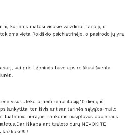
iai, kuriems matosi visokie vaizdiniai, tarp jų ir
 tokiems vieta Rokiškio psichiatrinėje, o pasirodo jų yra
asarį, kai prie ligoninės buvo apsireiškusi šventa
ūrėti.
ėse visur…Teko praeiti reabilitaciją,10 dienų iš
psilankyti,tai ten išvis antisanitarinės sąlygos-muilo
et tualetinio nėra,nei rankoms nusiplovus popieriaus
tualetus.Dar iškaba ant tualeto durų NEVOKITE
kažkoks!!!!!