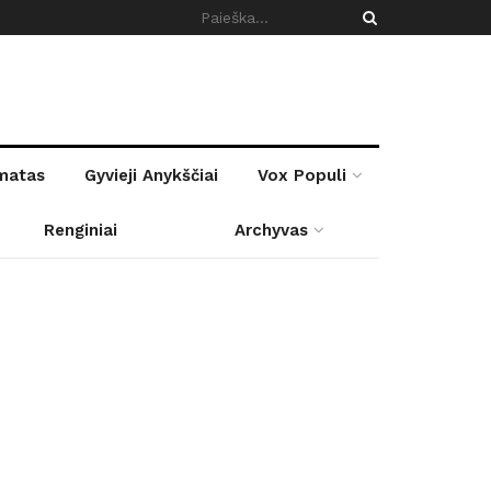
rmatas
Gyvieji Anykščiai
Vox Populi
Renginiai
Archyvas