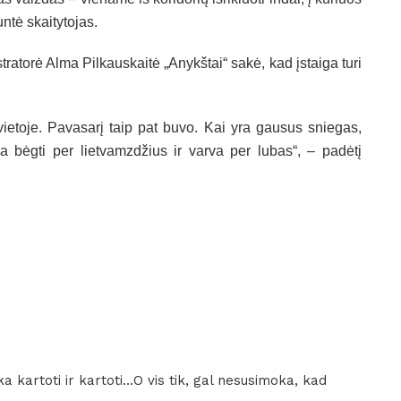
ntė skaitytojas.
tratorė Alma Pilkauskaitė „Anykštai“ sakė, kad įstaiga turi
ietoje. Pavasarį taip pat buvo. Kai yra gausus sniegas,
a bėgti per lietvamzdžius ir varva per lubas“, – padėtį
ka kartoti ir kartoti…O vis tik, gal nesusimoka, kad