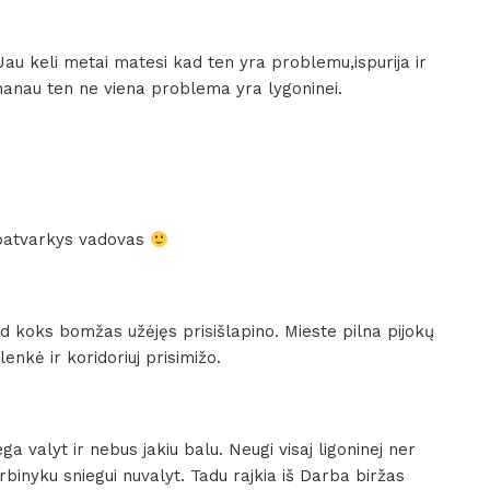
.Jau keli metai matesi kad ten yra problemu,ispurija ir
 manau ten ne viena problema yra lygoninei.
ę patvarkys vadovas
ad koks bomžas užėjęs prisišlapino. Mieste pilna pijokų
lenkė ir koridoriuj prisimižo.
ga valyt ir nebus jakiu balu. Neugi visaj ligoninej ner
binyku sniegui nuvalyt. Tadu rajkia iš Darba biržas