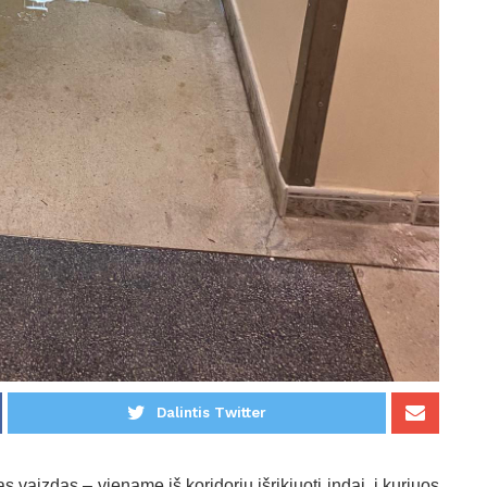
Dalintis Twitter
 vaizdas – viename iš koridorių išrikiuoti indai, į kuriuos