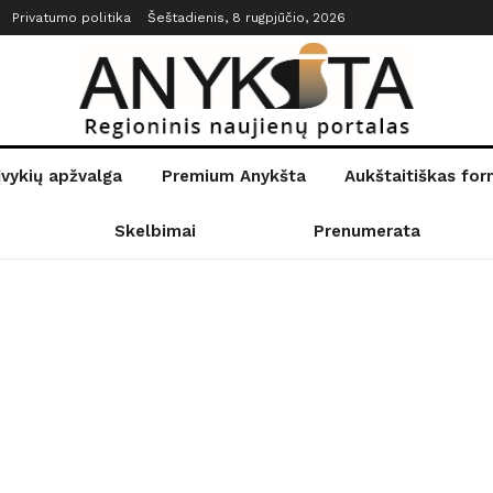
Privatumo politika
Šeštadienis, 8 rugpjūčio, 2026
įvykių apžvalga
Premium Anykšta
Aukštaitiškas fo
Skelbimai
Prenumerata