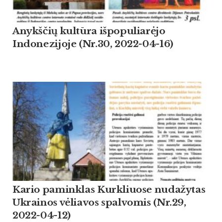
Anykščių kultūra išpopuliarėjo
Indonezijoje (Nr.30, 2022-04-16)
Kario paminklas Kurkliuose nudažytas
Ukrainos vėliavos spalvomis (Nr.29,
2022-04-12)