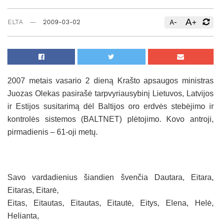
A
-
+
ELTA
2009-03-02
A
2007 metais vasario 2 dieną Krašto apsaugos ministras
Juozas Olekas pasirašė tarpvyriausybinį Lietuvos, Latvijos
ir Estijos susitarimą dėl Baltijos oro erdvės stebėjimo ir
kontrolės sistemos (BALTNET) plėtojimo.
Kovo antroji,
pirmadienis – 61-oji metų.
Savo vardadienius šiandien švenčia Dautara, Eitara,
Eitaras, Eitarė,
Eitas, Eitautas, Eitautas, Eitautė, Eitys, Elena, Helė,
Helianta,