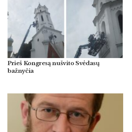
Prieš Kongresą nušvito Svėdasų
bažnyčia