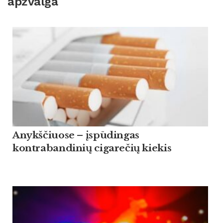
apžvalga
Anykščiuose – įspūdingas
kontrabandinių cigarečių kiekis