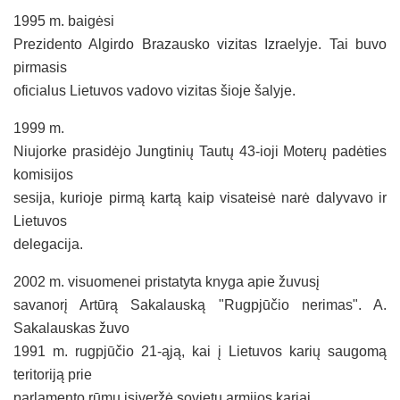
1995 m. baigėsi
Prezidento Algirdo Brazausko vizitas Izraelyje. Tai buvo
pirmasis
oficialus Lietuvos vadovo vizitas šioje šalyje.
1999 m.
Niujorke prasidėjo Jungtinių Tautų 43-ioji Moterų padėties
komisijos
sesija, kurioje pirmą kartą kaip visateisė narė dalyvavo ir
Lietuvos
delegacija.
2002 m. visuomenei pristatyta knyga apie žuvusį
savanorį Artūrą Sakalauską "Rugpjūčio nerimas". A.
Sakalauskas žuvo
1991 m. rugpjūčio 21-ąją, kai į Lietuvos karių saugomą
teritoriją prie
parlamento rūmų įsiveržė sovietų armijos kariai.