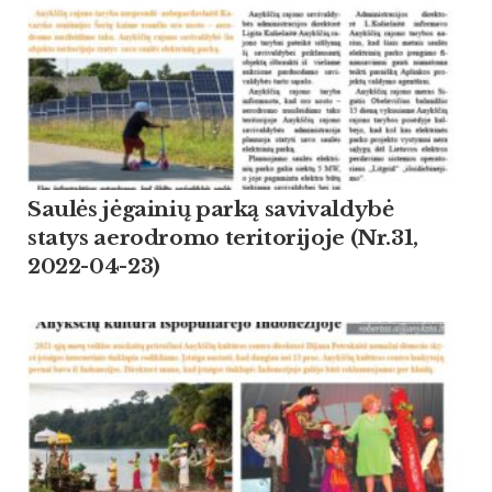
Saulės jėgainių parką savivaldybė
statys aerodromo teritorijoje (Nr.31,
2022-04-23)