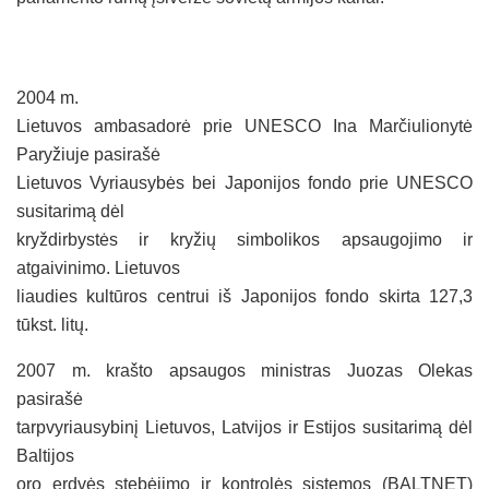
2004 m.
Lietuvos ambasadorė prie UNESCO Ina Marčiulionytė
Paryžiuje pasirašė
Lietuvos Vyriausybės bei Japonijos fondo prie UNESCO
susitarimą dėl
kryždirbystės ir kryžių simbolikos apsaugojimo ir
atgaivinimo. Lietuvos
liaudies kultūros centrui iš Japonijos fondo skirta 127,3
tūkst. litų.
2007 m. krašto apsaugos ministras Juozas Olekas
pasirašė
tarpvyriausybinį Lietuvos, Latvijos ir Estijos susitarimą dėl
Baltijos
oro erdvės stebėjimo ir kontrolės sistemos (BALTNET)