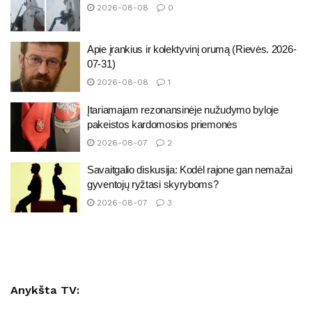
2026-08-08
0
Apie įrankius ir kolektyvinį orumą (Rievės. 2026-
07-31)
2026-08-08
1
Įtariamajam rezonansinėje nužudymo byloje
pakeistos kardomosios priemonės
2026-08-07
2
Savaitgalio diskusija: Kodėl rajone gan nemažai
gyventojų ryžtasi skyryboms?
2026-08-07
3
Anykšta TV: