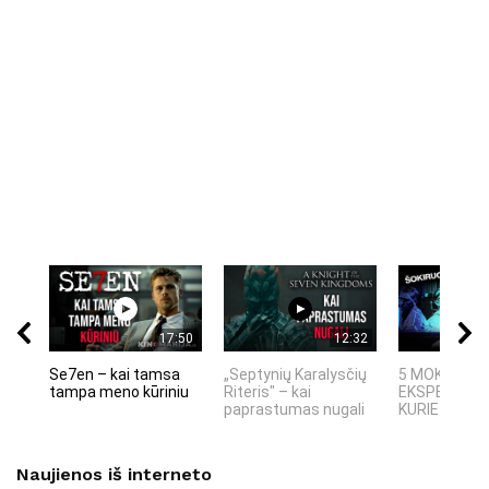
17:50
12:32
Se7en – kai tamsa
„Septynių Karalysčių
5 MOKSLINIA
tampa meno kūriniu
Riteris" – kai
EKSPERIMEN
paprastumas nugali
KURIE SUKRĖT
Naujienos iš interneto