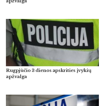
apžvalga
Rugpjūčio 3 dienos apskrities įvykių
apžvalga