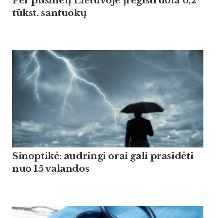
Per pusmetį Lietuvoje įregistruota 6,2
tūkst. santuokų
Sinoptikė: audringi orai gali prasidėti
nuo 15 valandos