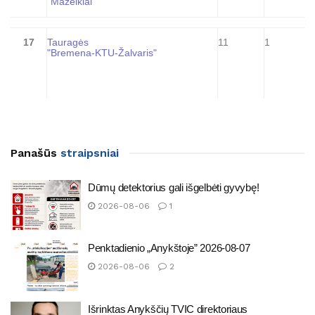
"Mažeikiai"
17
Tauragės
11
1
"Bremena-KTU-Žalvaris"
Panašūs
straipsniai
Dūmų detektorius gali išgelbėti gyvybę!
2026-08-06
1
Penktadienio „Anykštoje” 2026-08-07
2026-08-06
2
Išrinktas Anykščių TVIC direktoriaus