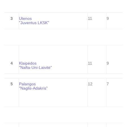
3
Utenos
11
9
"Juventus LKSK"
4
Klaipėdos
11
9
"Nafta-Uni-Laivitė"
5
Palangos
12
7
"Naglis-Adakris"