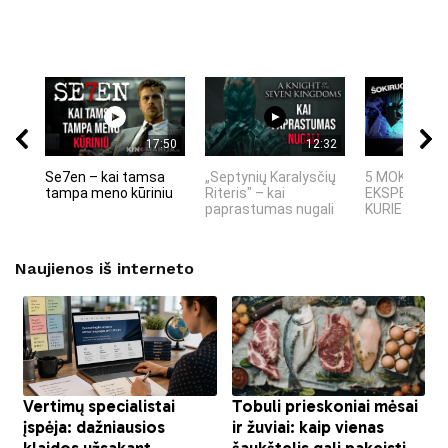
17:50
12:32
Se7en – kai tamsa
„Septynių Karalysčių
5 MOKSLINIA
tampa meno kūriniu
Riteris" – kai
EKSPERIMEN
paprastumas nugali
KURIE SUKRĖT
Naujienos iš interneto