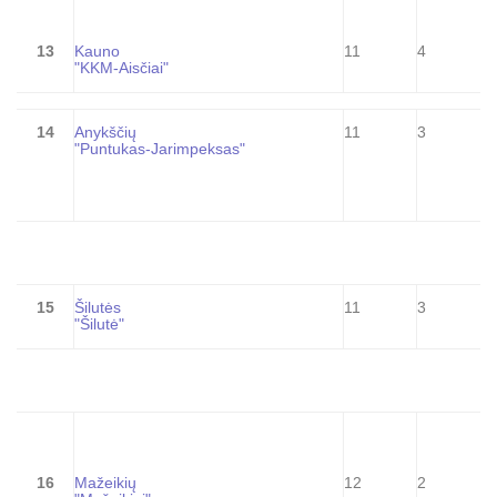
13
Kauno
11
4
"KKM-Aisčiai"
14
Anykščių
11
3
"Puntukas-Jarimpeksas"
15
Šilutės
11
3
"Šilutė"
16
Mažeikių
12
2