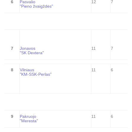
6
Pasvalio
12
7
"Pieno žvaigždės"
7
Jonavos
11
7
"SK Dextera"
8
Vilniaus
11
6
"KM-SSK-Perlas"
9
Pakruojo
11
6
"Meresta"