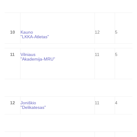
10
Kauno
12
5
"LKKA-Atletas"
11
Vilniaus
11
5
"Akademija-MRU"
12
Joniškio
11
4
"Delikatesas"