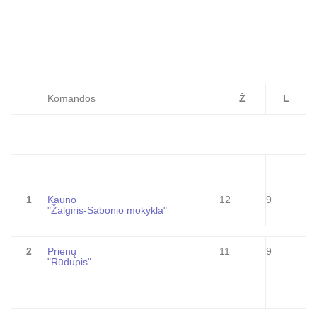
Komandos
Ž
L
1
Kauno
12
9
"Žalgiris-Sabonio mokykla"
2
Prienų
11
9
"Rūdupis"