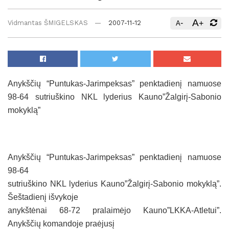
A
-
+
Vidmantas ŠMIGELSKAS
2007-11-12
A
Anykščių “Puntukas-Jarimpeksas” penktadienį namuose
98-64 sutriuškino NKL lyderius Kauno”Žalgirį-Sabonio
mokyklą”
Anykščių “Puntukas-Jarimpeksas” penktadienį namuose
98-64
sutriuškino NKL lyderius Kauno”Žalgirį-Sabonio mokyklą”.
Šeštadienį išvykoje
anykštėnai 68-72 pralaimėjo Kauno”LKKA-Atletui”.
Anykščių komandoje praėjusį