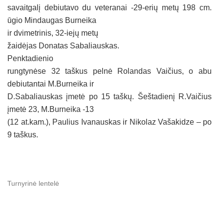
savaitgalį debiutavo du veteranai -29-erių metų 198 cm.
ūgio Mindaugas Burneika
ir dvimetrinis, 32
-iejų metų
žaidėjas Donatas Sabaliauskas.
Penktadienio
rungtynėse 32 taškus pelnė Rolandas Vaičius, o abu
debiutantai M.Burneika ir
D.Sabaliauskas įmetė po 15 taškų. Šeštadienį R.Vaičius
įmetė 23, M.Burneika -13
(12 at.kam.), Paulius Ivanauskas ir Nikolaz Vašakidze – po
9 taškus.
Turnyrinė lentelė