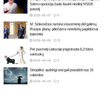
Seimo opozicija žada šaukti neeilinį NSGK
posėdį
2026-08-07
11
M. Sinkevičius ramina visuomenę dėl galimų
Rusijos planų: piliečiams nereikėtų papildomai
baimintis
2026-08-06
12
Per pusmetį Lietuvoje įregistruota 6,2 tūkst.
santuokų
2026-08-06
3
Sinoptikė: audringi orai gali prasidėti nuo 15
valandos
2026-08-06
2