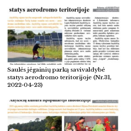
Saulės jėgainių parką savivaldybė
statys aerodromo teritorijoje (Nr.31,
2022-04-23)