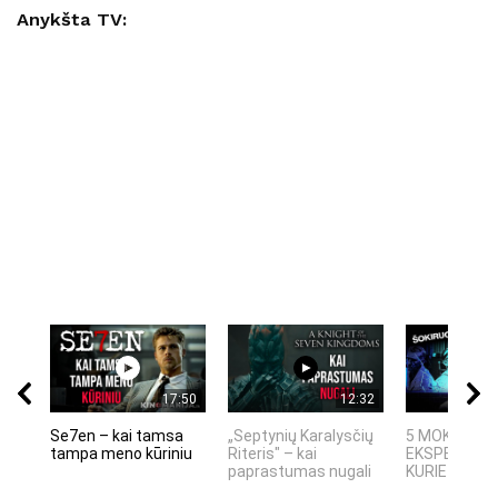
Anykšta TV:
17:50
12:32
Se7en – kai tamsa
„Septynių Karalysčių
5 MOKSLINIA
tampa meno kūriniu
Riteris" – kai
EKSPERIMEN
paprastumas nugali
KURIE SUKRĖT