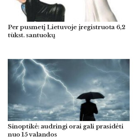
Per pusmetį Lietuvoje įregistruota 6,2
tūkst. santuokų
Sinoptikė: audringi orai gali prasidėti
nuo 15 valandos