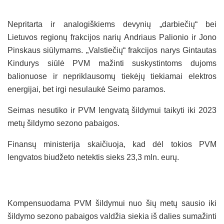
Nepritarta ir analogiškiems devynių „darbiečių“ bei
Lietuvos regionų frakcijos narių Andriaus Palionio ir Jono
Pinskaus siūlymams. „Valstiečių“ frakcijos narys Gintautas
Kindurys siūlė PVM mažinti suskystintoms dujoms
balionuose ir nepriklausomų tiekėjų tiekiamai elektros
energijai, bet irgi nesulaukė Seimo paramos.
Seimas nesutiko ir PVM lengvatą šildymui taikyti iki 2023
metų šildymo sezono pabaigos.
Finansų ministerija skaičiuoja, kad dėl tokios PVM
lengvatos biudžeto netektis sieks 23,3 mln. eurų.
Kompensuodama PVM šildymui nuo šių metų sausio iki
šildymo sezono pabaigos valdžia siekia iš dalies sumažinti