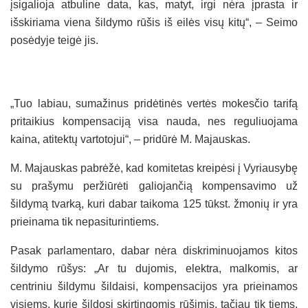
įsigalioja atbuline data, kas, matyt, irgi nėra įprasta ir
išskiriama viena šildymo rūšis iš eilės visų kitų“, – Seimo
posėdyje teigė jis.
„Tuo labiau, sumažinus pridėtinės vertės mokesčio tarifą
pritaikius kompensaciją visa nauda, nes reguliuojama
kaina, atitektų vartotojui“, – pridūrė M. Majauskas.
M. Majauskas pabrėžė, kad komitetas kreipėsi į Vyriausybę
su prašymu peržiūrėti galiojančią kompensavimo už
šildymą tvarką, kuri dabar taikoma 125 tūkst. žmonių ir yra
prieinama tik nepasiturintiems.
Pasak parlamentaro, dabar nėra diskriminuojamos kitos
šildymo rūšys: „Ar tu dujomis, elektra, malkomis, ar
centriniu šildymu šildaisi, kompensacijos yra prieinamos
visiems, kurie šildosi skirtingomis rūšimis, tačiau tik tiems,