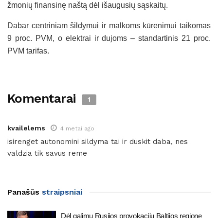
žmonių finansinę naštą dėl išaugusių sąskaitų.
Dabar centriniam šildymui ir malkoms kūrenimui taikomas
9 proc. PVM, o elektrai ir dujoms – standartinis 21 proc.
PVM tarifas.
Komentarai
1
kvailelems
4 metai ago
isirenget autonomini sildyma tai ir duskit daba, nes
valdzia tik savus reme
Panašūs
straipsniai
Dėl galimų Rusijos provokacijų Baltijos regione