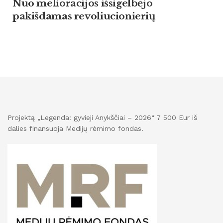
Nuo melioracijos išsigelbėjo
pakišdamas revoliucionierių
Projektą „Legenda: gyvieji Anykščiai – 2026“ 7 500 Eur iš
dalies finansuoja Medijų rėmimo fondas.