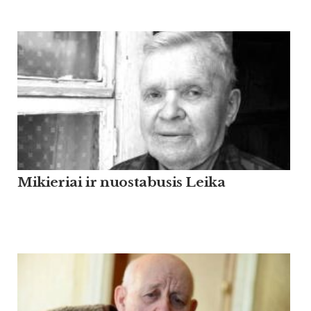
Mikieriai ir nuostabusis Leika