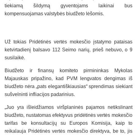
tiekiamą šildymą gyventojams laikinai bus
kompensuojamas valstybės biudžeto lėšomis.
Už tokias Pridėtinės vertės mokesčio įstatymo pataisas
ketvirtadienį balsavo 112 Seimo narių, prieš nebuvo, o 9
susilaikė.
Biudžeto ir finansų komiteto pirmininkas Mykolas
Majauskas pripažino, kad PVM lengvatos dengimas iš
biudžeto nėra „pats elegantiškiausias“ sprendimas siekiant
sušvelninti infliacijos padarinius.
„Juo yra išleidžiamos viršplaninės pajamos netikslinant
biudžeto, nustatomas efektyvus pridėtinės vertės mokesčio
tarifas be konsultacijų su Europos Komisija, kaip to
reikalauja Pridėtinės vertės mokesčio direktyva, be to, jis