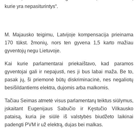
kurie yra nepasiturintys“.
M. Majausko teigimu, Latvijoje kompensacija prieinama
170 tūkst. žmonių, nors ten gyvena 1,5 karto mažiau
gyventojų negu Lietuvoje.
Kai kurie parlamentarai priekaištavo, kad paramos
gyventojai gali ir nepajusti, nes ji bus labai maža. Be to,
pasak jų, ši priemonė būtų diskriminacinė, nes negaliotų
besišildantiems elektra, dujomis arba malkomis.
Tačiau Seimas atmetė visus parlamentarų teiktus siūlymus,
įskaitant Eugenijaus Sabučio ir Kęstučio Vilkausko
pataisą, kuria jie siūlė iš valstybės biudžeto laikinai
padengti PVM ir už elektrą, dujas bei malkas.