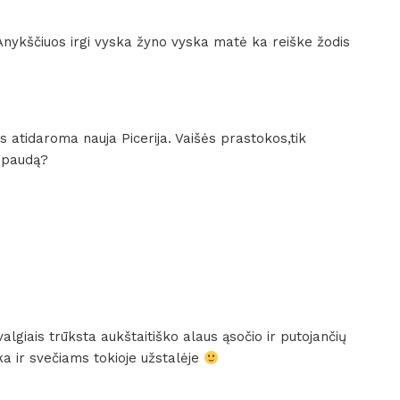
Anykščiuos irgi vyska žyno vyska matė ka reiške žodis
us atidaroma nauja Picerija. Vaišės prastokos,tik
spaudą?
algiais trūksta aukštaitiško alaus ąsočio ir putojančių
ka ir svečiams tokioje užstalėje