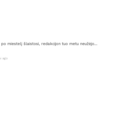
ai po miestelį šlaistosi, redakcijon tuo metu neužėjo…
i ago