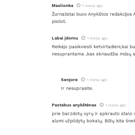
Maslionka
1 metai ago
Žurnalistai buvo Anykštos redakcijos 
pisliot.
Labai įdomu
1 metai ago
Reikėjo pasikviesti ketvirtadieni,kai b
nesuprantama ,kas skriaudžia mūsų 
Senjore
1 metai ago
Ir nesuprasite.
Pastabus anykštėnas
1 metai ago
prie barzdotų vyrų ir apkrauto stalo v
alumi užpildytų bokalų. Būtų kita šne