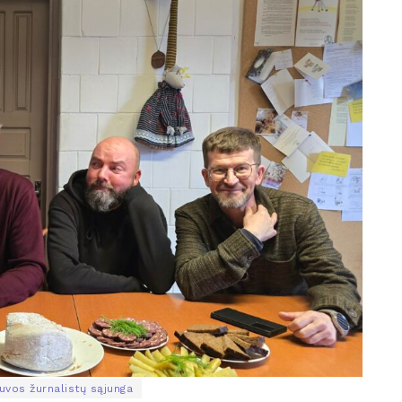
uvos žurnalistų sąjunga