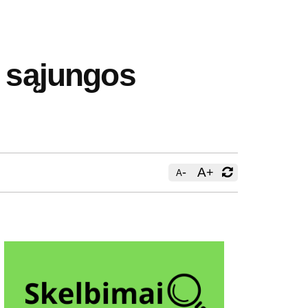
ų sąjungos
-
A
+
A