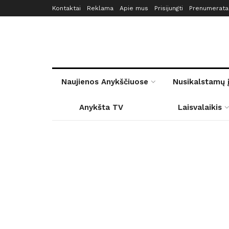
Kontaktai
Reklama
Apie mus
Prisijungti
Prenumerata
Naujienos Anykščiuose
Nusikalstamų 
Anykšta TV
Laisvalaikis