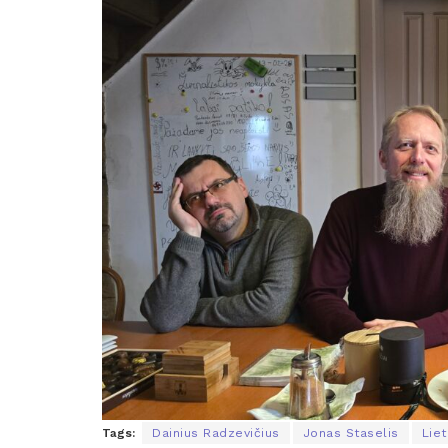
Tags:
Dainius Radzevičius
Jonas Staselis
Liet