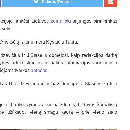
Dalintis Twitter
kcijoje lankėsi Lietuvos
žurnalistų
sąjungos pirmininkas
selis.
su Anykščių rajono meru Kęstučiu Tubiu.
zevičius ir J.Staselis domėjosi, kaip redakcijos darbą
bės administracijos oficialios informacijos surinkimo ir
idėjams tvarkos
aprašas
.
kas D.Radzevičius ir jo pavaduotojas J.Staselis žadėjo
je dirbantys vyrai yra su barzdomis, Lietuvos žurnalistų
dė užfiksuoti vieną smagų kadrą – prie vieno stalo