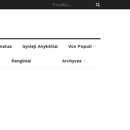
rmatas
Gyvieji Anykščiai
Vox Populi
Renginiai
Archyvas