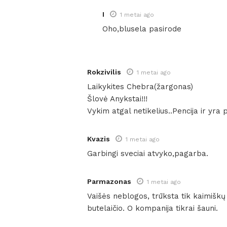
I
1 metai ago
Oho,blusela pasirode
Rokzivilis
1 metai ago
Laikykites Chebra(žargonas)
Šlovė Anykstai!!!
Vykim atgal netikelius..Pencija ir yra p
Kvazis
1 metai ago
Garbingi sveciai atvyko,pagarba.
Parmazonas
1 metai ago
Vaišės neblogos, trūksta tik kaimiškų
butelaičio. O kompanija tikrai šauni.