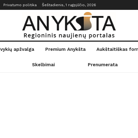
Privatumo politika
Šeštadienis, 1 rugpjūčio, 2026
įvykių apžvalga
Premium Anykšta
Aukštaitiškas fo
Skelbimai
Prenumerata