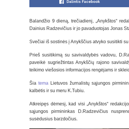
Dalintis Facebook
Balandžio 9 dieną, trečiadienį, „Anykštos“ reda
Dainius Radzevičius ir jo pavaduotojas Jonas Sta
Svečiai iš sostinės į Anykščius atvyko susitikti 
Prieš susitikimą su savivaldybės vadovu, D.Rad
paveikė sugriežtintas Anykščių rajono savivaldy
teikimo viešosios informacijos rengėjams ir skle
Šia
tema
Lietuvos žurnalistų sąjungos pirminin
kalbėtis ir su meru K.Tubiu.
Atkreipęs dėmesį, kad visi „Anykštos“ redakcijo
sąjungos pirmininkas D.Radzevičius nuspren
susėdusius barzdočius.