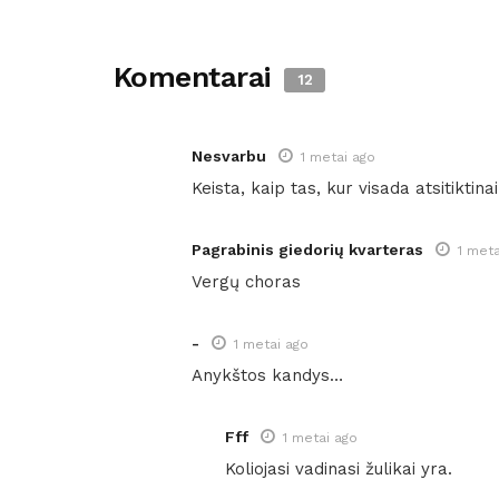
Komentarai
12
Nesvarbu
1 metai ago
Keista, kaip tas, kur visada atsitiktin
Pagrabinis giedorių kvarteras
1 meta
Vergų choras
-
1 metai ago
Anykštos kandys…
Fff
1 metai ago
Koliojasi vadinasi žulikai yra.