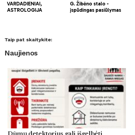
Taip pat skaitykite:
Naujienos
Dūmų detektorius gali išgelbėti