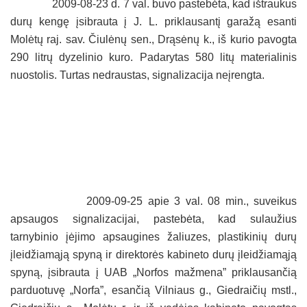
2009-08-23 d. 7 val. buvo pastebėta, kad ištraukus
durų kengę įsibrauta į J. L. priklausantį garažą esanti
Molėtų raj. sav. Čiulėnų sen., Drąsėnų k., iš kurio pavogta
290 litrų dyzelinio kuro. Padarytas 580 litų materialinis
nuostolis. Turtas nedraustas, signalizacija neįrengta.
2009-09-25 apie 3 val. 08 min., suveikus
apsaugos signalizacijai, pastebėta, kad sulaužius
tarnybinio įėjimo apsaugines žaliuzes, plastikinių durų
įleidžiamąją spyną ir direktorės kabineto durų įleidžiamąją
spyną, įsibrauta į UAB „Norfos mažmena” priklausančią
parduotuvę „Norfa”, esančią Vilniaus g., Giedraičių mstl.,