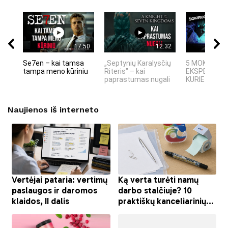
17:50
12:32
Se7en – kai tamsa
„Septynių Karalysčių
5 MOKSLINIA
tampa meno kūriniu
Riteris" – kai
EKSPERIMEN
paprastumas nugali
KURIE SUKRĖT
Naujienos iš interneto