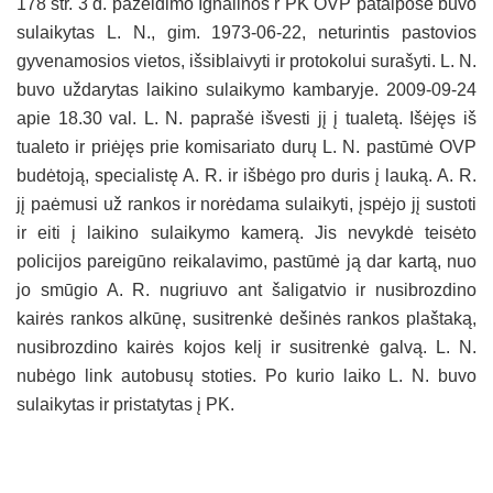
178 str. 3 d. pažeidimo Ignalinos r PK OVP patalpose buvo
sulaikytas L. N., gim. 1973-06-22, neturintis pastovios
gyvenamosios vietos, išsiblaivyti ir protokolui surašyti. L. N.
buvo uždarytas laikino sulaikymo kambaryje. 2009-09-24
apie 18.30 val. L. N. paprašė išvesti jį į tualetą. Išėjęs iš
tualeto ir priėjęs prie komisariato durų L. N. pastūmė OVP
budėtoją, specialistę A. R. ir išbėgo pro duris į lauką. A. R.
jį paėmusi už rankos ir norėdama sulaikyti, įspėjo jį sustoti
ir eiti į laikino sulaikymo kamerą. Jis nevykdė teisėto
policijos pareigūno reikalavimo, pastūmė ją dar kartą, nuo
jo smūgio A. R. nugriuvo ant šaligatvio ir nusibrozdino
kairės rankos alkūnę, susitrenkė dešinės rankos plaštaką,
nusibrozdino kairės kojos kelį ir susitrenkė galvą. L. N.
nubėgo link autobusų stoties. Po kurio laiko L. N. buvo
sulaikytas ir pristatytas į PK.