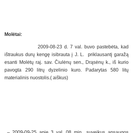
Molėtai:
2009-08-23 d. 7 val. buvo pastebėta, kad
ištraukus durų kengę isibrauta į J. L. priklausantį garažą
esanti Molėtų raj. sav. Čiulėnų sen., Drąsėnų k., iš kurio
pavogta 290 litrų dyzelinio kuro. Padarytas 580 litų
materialinis nuostolis.( aiškus)
– 2009-09-25 apie 3 val. 08 min., suveikus apsaugos