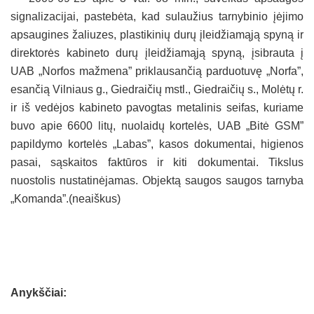
signalizacijai, pastebėta, kad sulaužius tarnybinio įėjimo
apsaugines žaliuzes, plastikinių durų įleidžiamąją spyną ir
direktorės kabineto durų įleidžiamąją spyną, įsibrauta į
UAB „Norfos mažmena” priklausančią parduotuvę „Norfa”,
esančią Vilniaus g., Giedraičių mstl., Giedraičių s., Molėtų r.
ir iš vedėjos kabineto pavogtas metalinis seifas, kuriame
buvo apie 6600 litų, nuolaidų kortelės, UAB „Bitė GSM”
papildymo kortelės „Labas”, kasos dokumentai, higienos
pasai, sąskaitos faktūros ir kiti dokumentai. Tikslus
nuostolis nustatinėjamas. Objektą saugos saugos tarnyba
„Komanda”.(neaiškus)
Anykščiai: