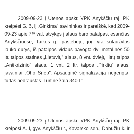
2009-09-23 į Utenos apskr. VPK Anykščių raj. PK
kreipėsi G. B, IĮ „Ginkirsa” savininkas ir pareiškė, kad 2009-
09-23 apie 7
val. atvykęs į alaus baro patalpas, esančias
30
Anykščiuose, Taikos g., pastebėjo, jog yra sulaužytos
lauko durys, iš patalpos vidaus pavogta dvi metalinės 50
ltr. talpos statinės „Lietuvių” alaus, 8 vnt. dviejų litrų talpos
„Antikrizinio” alaus, 1 vnt. 2 ltr. talpos „Pirklių” alaus,
javainiai „Oho Snep”. Apsauginė signalizacija neįrengta,
turtas nedraustas. Turtinė žala 340 Lt.
2009-09-23 į Utenos apskr. VPK Anykščių raj. PK
kreipėsi A. I, gyv. Anykščių r., Kavarsko sen., Dabužių k. ir