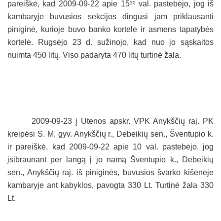
pareiškė, kad 2009-09-22 apie 15
val. pastebėjo, jog iš
30
kambaryje buvusios sekcijos dingusi jam priklausanti
piniginė, kurioje buvo banko kortelė ir asmens tapatybės
kortelė. Rugsėjo 23 d. sužinojo, kad nuo jo sąskaitos
nuimta 450 litų. Viso padaryta 470 litų turtinė žala.
2009-09-23 į Utenos apskr. VPK Anykščių raj. PK
kreipėsi S. M, gyv. Anykščių r., Debeikių sen., Šventupio k.
ir pareiškė, kad 2009-09-22 apie 10 val. pastebėjo, jog
įsibraunant per langą į jo namą Šventupio k., Debeikių
sen., Anykščių raj. iš piniginės, buvusios švarko kišenėje
kambaryje ant kabyklos, pavogta 330 Lt. Turtinė žala 330
Lt.