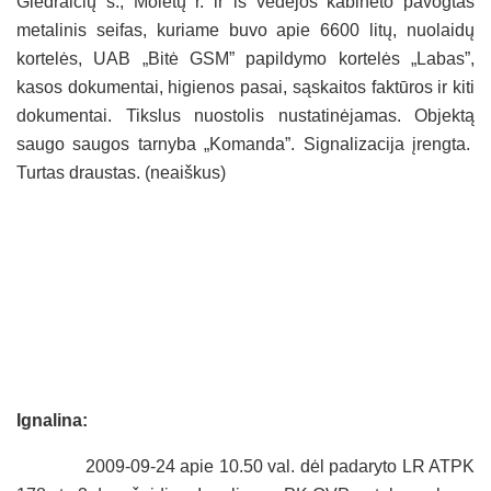
Giedraičių s., Molėtų r. ir iš vedėjos kabineto pavogtas
metalinis seifas, kuriame buvo apie 6600 litų, nuolaidų
kortelės, UAB „Bitė GSM” papildymo kortelės „Labas”,
kasos dokumentai, higienos pasai, sąskaitos faktūros ir kiti
dokumentai. Tikslus nuostolis nustatinėjamas. Objektą
saugo saugos tarnyba „Komanda”. Signalizacija įrengta.
Turtas draustas. (neaiškus)
Ignalina:
2009-09-24 apie 10.50 val. dėl padaryto LR ATPK