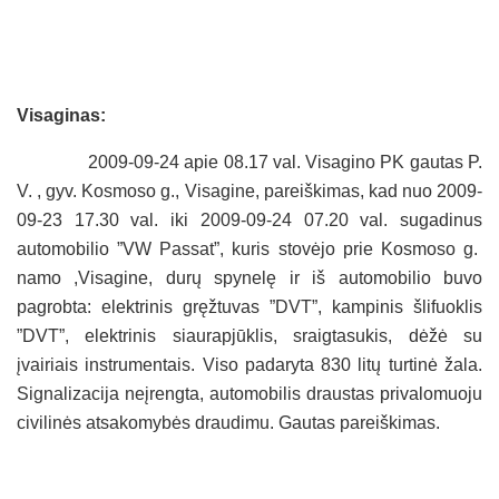
Visaginas:
2009-09-24 apie 08.17 val. Visagino PK gautas P.
V. , gyv. Kosmoso g., Visagine, pareiškimas, kad nuo 2009-
09-23 17.30 val. iki 2009-09-24 07.20 val. sugadinus
automobilio ”VW Passat”, kuris stovėjo prie Kosmoso g.
namo ,Visagine, durų spynelę ir iš automobilio buvo
pagrobta: elektrinis gręžtuvas ”DVT”, kampinis šlifuoklis
”DVT”, elektrinis siaurapjūklis, sraigtasukis, dėžė su
įvairiais instrumentais. Viso padaryta 830 litų turtinė žala.
Signalizacija neįrengta, automobilis draustas privalomuoju
civilinės atsakomybės draudimu. Gautas pareiškimas.