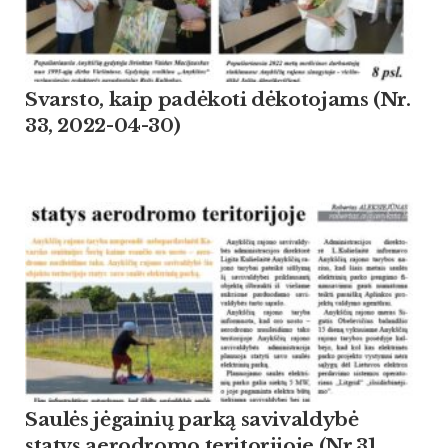
Svarsto, kaip padėkoti dėkotojams (Nr.
33, 2022-04-30)
Saulės jėgainių parką savivaldybė
statys aerodromo teritorijoje (Nr.31,