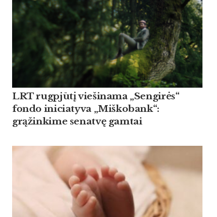
LRT rugpjūtį viešinama „Sengirės“
fondo iniciatyva „Miškobank“:
grąžinkime senatvę gamtai