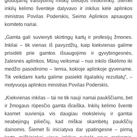
globojamų Valstybinių miškų urėdijos miškininkų. Šiemet
inkilų kėlimo šventėje dalyvavo ir inkilus kėlė aplinkos
ministras Povilas Poderskis, Seimo Aplinkos apsaugos
komiteto nariai.
„Gamta gali suvienyti skirtingų kartų ir profesijų žmones.
Inkilai – tik vienas iš pavyzdžių, kaip kiekvienas galime
prisidėti prie gamtos išsaugojimo ir gyvybingesnės,
žalesnės aplinkos. Mūsų veiksmai – nuo inkilo iškėlimo iki
medžio pasodinimo – lemia, kokioje aplinkoje gyvename.
Tik veikdami kartu galime pasiekti ilgalaikių rezultatų“, –
motyvuoja aplinkos ministras Povilas Poderskis.
„Kiekvienas inkilas – tai ne tik nauji namai paukščiams, bet
ir žmogaus rūpesčio gamta išraiška. Inkilų kėlimo šventė
kasmet suvienija vis daugiau moksleivių ir gamtai
neabejingų piliečių, kad miškai skambėtų paukščių
dainomis. Šiemet ši iniciatyva dar ypatingesnė – pirmą