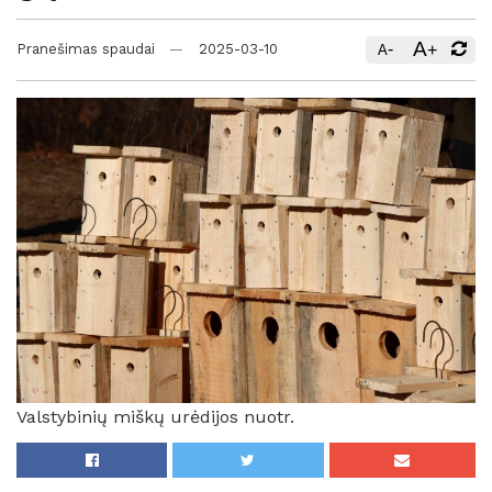
A
-
+
Pranešimas spaudai
2025-03-10
A
Valstybinių miškų urėdijos nuotr.