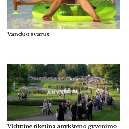
Vanduo švarus
Vidutinė tikėtina anykštėno gyvenimo