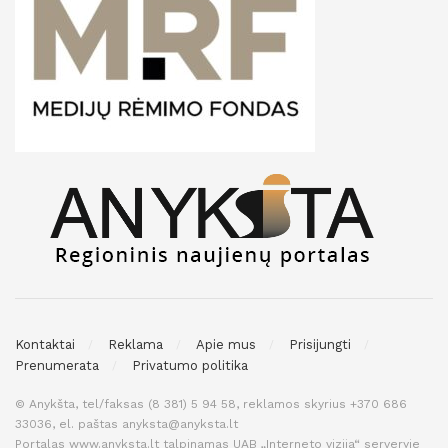
Kontaktai
Reklama
Apie mus
Prisijungti
Prenumerata
Privatumo politika
© Anykšta, tel/faksas (8 381) 5 94 58, reklamos skyrius +370 686
33036, el. paštas anyksta@anyksta.lt
Portalas www.anyksta.lt talpinamas UAB „Interneto vizija“ serveryje