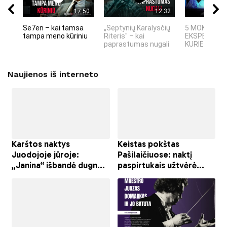
17:50
12:32
Se7en – kai tamsa
„Septynių Karalysčių
5 MOKSLINIA
tampa meno kūriniu
Riteris" – kai
EKSPERIMEN
paprastumas nugali
KURIE SUKRĖT
Naujienos iš interneto