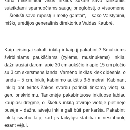
kartą miškininkai visus inkilus sukalė savo rankomis,
suteikdami sparnuočiams saugų prieglobstį, o visuomenei
– išreikšti savo rūpestį ir meilę gamtai“, – sako Valstybinių
miškų urėdijos generalinis direktorius Valdas Kaubrė.
Kaip teisingai sukalti inkilą ir kaip jį pakabinti? Smulkiems
žvirbliniams paukščiams (zylėms, musinukėms) inkilai
dažniausiai daromi apie 30 cm aukščio ir apie 15 cm pločio
su 3 cm skersmens landa. Varnėno inkilas kiek didesnis, o
landa – 5 cm. Inkilų kabinimo aukštis 3-5 metrai. Kabinant
inkilą ant tvirtos šakos svarbu parinkti tinkamą vietą su
geru priskridimu. Tankmėje pakabintuose inkiluose labiau
kaupiasi drėgmė, o iškėlus inkilą atviroje vietoje pietinėje
pusėje – dažnu atveju inkile gali būti per karšta. Pakabinti
inkilą svarbu taip, kad jis laikytųsi stabiliai ir nesiūbuotų
esant vėjui.