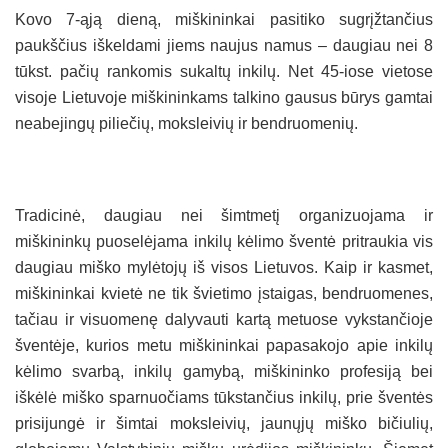
Kovo 7-ąją dieną, miškininkai pasitiko sugrįžtančius
paukščius iškeldami jiems naujus namus – daugiau nei 8
tūkst. pačių rankomis sukaltų inkilų. Net 45-iose vietose
visoje Lietuvoje miškininkams talkino gausus būrys gamtai
neabejingų piliečių, moksleivių ir bendruomenių.
Tradicinė, daugiau nei šimtmetį organizuojama ir
miškininkų puoselėjama inkilų kėlimo šventė pritraukia vis
daugiau miško mylėtojų iš visos Lietuvos. Kaip ir kasmet,
miškininkai kvietė ne tik švietimo įstaigas, bendruomenes,
tačiau ir visuomenę dalyvauti kartą metuose vykstančioje
šventėje, kurios metu miškininkai papasakojo apie inkilų
kėlimo svarbą, inkilų gamybą, miškininko profesiją bei
iškėlė miško sparnuočiams tūkstančius inkilų, prie šventės
prisijungė ir šimtai moksleivių, jaunųjų miško bičiulių,