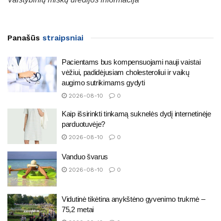
Panašūs
straipsniai
Pacientams bus kompensuojami nauji vaistai
vėžiui, padidėjusiam cholesteroliui ir vaikų
augimo sutrikimams gydyti
2026-08-10
0
Kaip išsirinkti tinkamą suknelės dydį internetinėje
parduotuvėje?
2026-08-10
0
Vanduo švarus
2026-08-10
0
Vidutinė tikėtina anykštėno gyvenimo trukmė –
75,2 metai