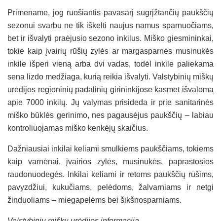
Primename, jog ruošiantis pavasarį sugrįžtančių paukščių
sezonui svarbu ne tik iškelti naujus namus sparnuočiams,
bet ir išvalyti praėjusio sezono inkilus. Miško giesmininkai,
tokie kaip įvairių rūšių zylės ar margasparnės musinukės
inkile išperi vieną arba dvi vadas, todėl inkile paliekama
sena lizdo medžiaga, kurią reikia išvalyti. Valstybinių miškų
urėdijos regioninių padalinių girininkijose kasmet išvaloma
apie 7000 inkilų. Jų valymas prisideda ir prie sanitarinės
miško būklės gerinimo, nes pagausėjus paukščių – labiau
kontroliuojamas miško kenkėjų skaičius.
Dažniausiai inkilai keliami smulkiems paukščiams, tokiems
kaip varnėnai, įvairios zylės, musinukės, paprastosios
raudonuodegės. Inkilai keliami ir retoms paukščių rūšims,
pavyzdžiui, kukučiams, pelėdoms, žalvarniams ir netgi
žinduoliams – miegapelėms bei šikšnosparniams.
Valstybinių miškų urėdijos informacija