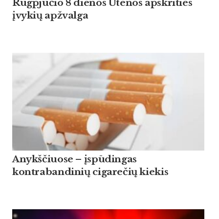
Rugpjūčio 8 dienos Utenos apskrities
įvykių apžvalga
Anykščiuose – įspūdingas
kontrabandinių cigarečių kiekis