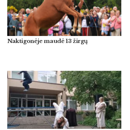
Naktigonėje maudė 13 žirgų