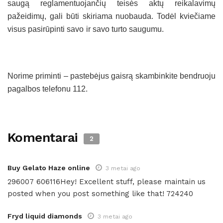
saugą reglamentuojančių teisės aktų reikalavimų
pažeidimų, gali būti skiriama nuobauda. Todėl kviečiame
visus pasirūpinti savo ir savo turto saugumu.
Norime priminti – pastebėjus gaisrą skambinkite bendruoju
pagalbos telefonu 112.
Komentarai
2
Buy Gelato Haze online
3 metai ago
296007 606116Hey! Excellent stuff, please maintain us
posted when you post something like that! 724240
Fryd liquid diamonds
3 metai ago