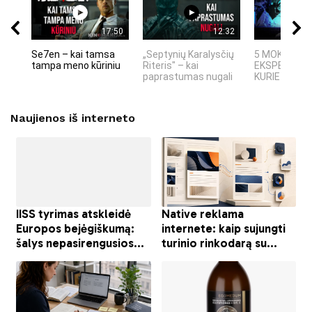
17:50
12:32
Se7en – kai tamsa
„Septynių Karalysčių
5 MOKSLINIA
tampa meno kūriniu
Riteris" – kai
EKSPERIMEN
paprastumas nugali
KURIE SUKRĖT
Naujienos iš interneto