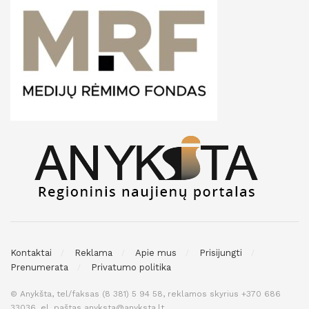
Kontaktai
Reklama
Apie mus
Prisijungti
Prenumerata
Privatumo politika
© Anykšta, tel/faksas (8 381) 5 94 58, reklamos skyrius +370 686
33036, el. paštas anyksta@anyksta.lt