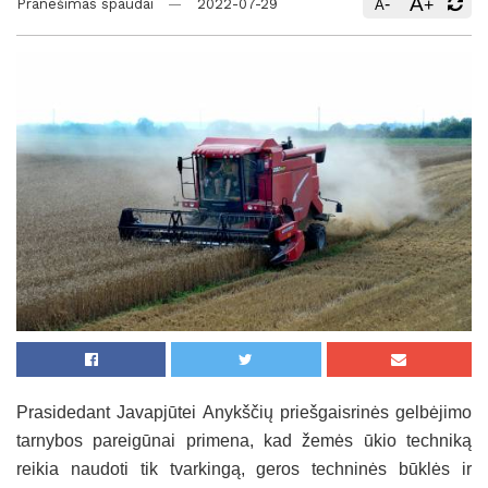
A
-
+
Pranešimas spaudai
2022-07-29
A
Prasidedant Javapjūtei Anykščių priešgaisrinės gelbėjimo
tarnybos pareigūnai primena, kad žemės ūkio techniką
reikia naudoti tik tvarkingą, geros techninės būklės ir