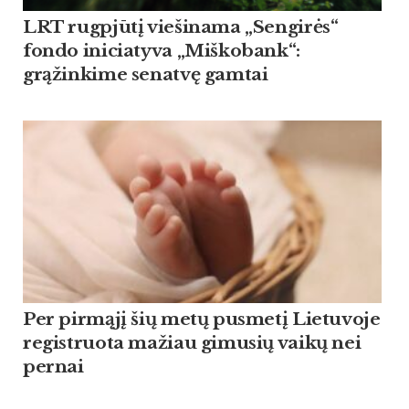
LRT rugpjūtį viešinama „Sengirės“
fondo iniciatyva „Miškobank“:
grąžinkime senatvę gamtai
Per pirmąjį šių metų pusmetį Lietuvoje
registruota mažiau gimusių vaikų nei
pernai