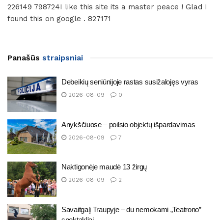
226149 798724I like this site its a master peace ! Glad I
found this on google . 827171
Panašūs
straipsniai
Debeikių seniūnijoje rastas susižalojęs vyras
2026-08-09
0
Anykščiuose – poilsio objektų išpardavimas
2026-08-09
7
Naktigonėje maudė 13 žirgų
2026-08-09
2
Savaitgalį Traupyje – du nemokami „Teatrono”
spektakliai