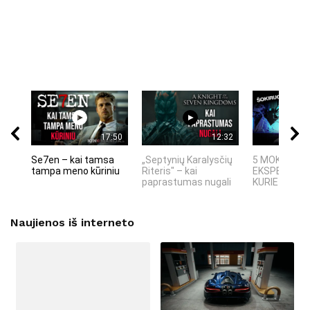
17:50
12:32
Se7en – kai tamsa
„Septynių Karalysčių
5 MOKSLINIA
tampa meno kūriniu
Riteris" – kai
EKSPERIMEN
paprastumas nugali
KURIE SUKRĖT
Naujienos iš interneto