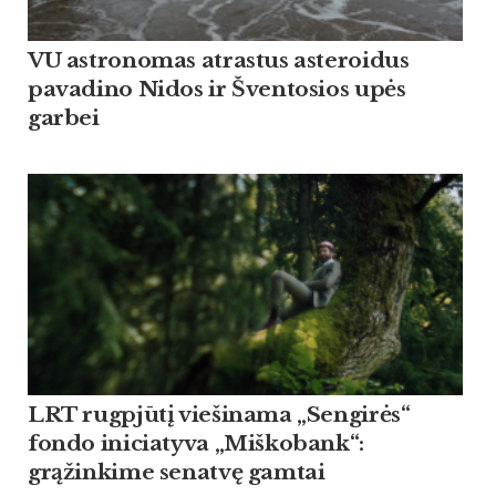
VU astronomas atrastus asteroidus
pavadino Nidos ir Šventosios upės
garbei
LRT rugpjūtį viešinama „Sengirės“
fondo iniciatyva „Miškobank“:
grąžinkime senatvę gamtai