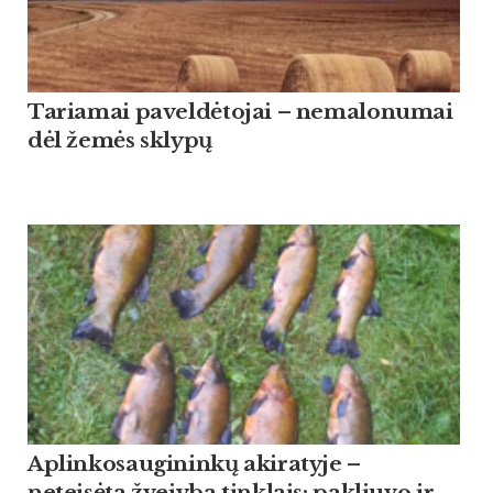
Tariamai paveldėtojai – nemalonumai
dėl žemės sklypų
Aplinkosaugininkų akiratyje –
neteisėta žvejyba tinklais; pakliuvo ir