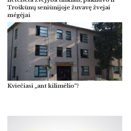
Troškūnų seniūnijoje žuvavę žvejai
mėgėjai
Kviečiasi „ant kilimėlio“?