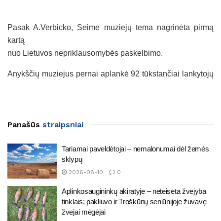
Pasak A.Verbicko, Seime muziejų tema nagrinėta pirmą
kartą
nuo Lietuvos nepriklausomybės paskelbimo.
Anykščių muziejus pernai aplankė 92 tūkstančiai lankytojų
Panašūs
straipsniai
Tariamai paveldėtojai – nemalonumai dėl žemės
sklypų
2026-08-10
0
Aplinkosaugininkų akiratyje – neteisėta žvejyba
tinklais; pakliuvo ir Troškūnų seniūnijoje žuvavę
žvejai mėgėjai