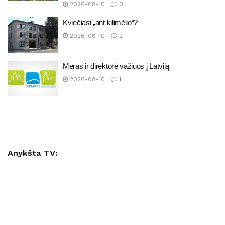
2026-08-10
0
Kviečiasi „ant kilimėlio“?
2026-08-10
2
Meras ir direktorė važiuos į Latviją
2026-08-10
1
Anykšta TV: