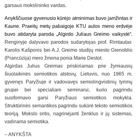
garsaus mokslininko vardas.
Anykščiuose gyvenusio kūrėjo atminimas buvo įamžintas ir
Kaune. Praeitų metų pabaigoje KTU aulos meno erdvėje
buvo atidaryta paroda „Algirdo Juliaus Greimo vaikystė“.
Renginyje dalyvavo parodos sudarytojas prof. Rimtautas
Karolis Kašponis bei A.J. Greimo studijų miesto Grenoblio
(Prancūzija) mero žmona ponia Marie Destot.
Algirdas Julius Greimas priskiriamas prie žymiausių
šiuolaikinės semiotikos atstovų. Lietuvis, nuo 1965 m.
gyvenęs Paryžiuje ir vadovavęs semiolingvistinių tyrimų
grupei bei specialiam seminarui, kurio pagrindu
susiformavo garsi Paryžiaus semiotikos mokykla.
Struktūrinės semantikos pagrindu sukūrė teksto semiotikos
teoriją. Mokslo sritis, nagrinėjanti ženklus ir jų sistemas,
vadinama semiotika.
– ANYKŠTA