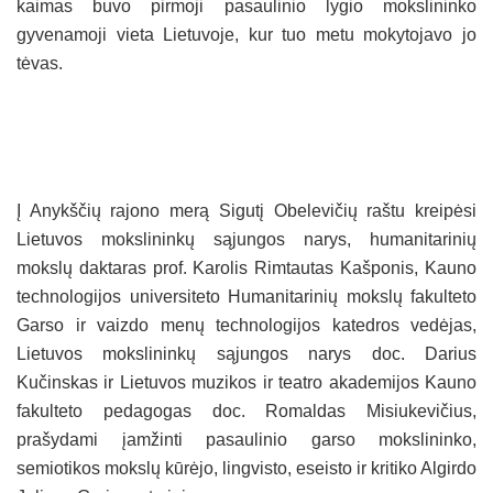
kaimas buvo pirmoji pasaulinio lygio mokslininko
gyvenamoji vieta Lietuvoje, kur tuo metu mokytojavo jo
tėvas.
Į Anykščių rajono merą Sigutį Obelevičių raštu kreipėsi
Lietuvos mokslininkų sąjungos narys, humanitarinių
mokslų daktaras prof. Karolis Rimtautas Kašponis, Kauno
technologijos universiteto Humanitarinių mokslų fakulteto
Garso ir vaizdo menų technologijos katedros vedėjas,
Lietuvos mokslininkų sąjungos narys doc. Darius
Kučinskas ir Lietuvos muzikos ir teatro akademijos Kauno
fakulteto pedagogas doc. Romaldas Misiukevičius,
prašydami įamžinti pasaulinio garso mokslininko,
semiotikos mokslų kūrėjo, lingvisto, eseisto ir kritiko Algirdo