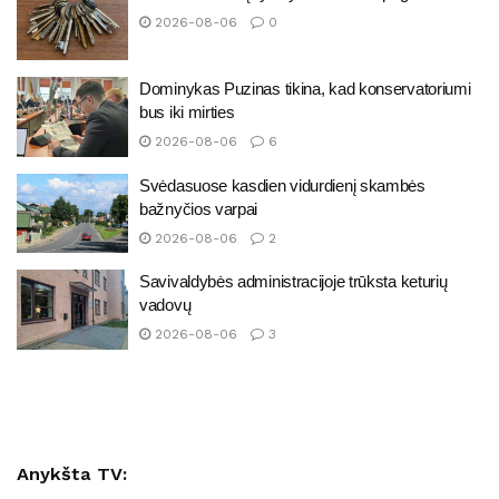
2026-08-06
0
Dominykas Puzinas tikina, kad konservatoriumi
bus iki mirties
2026-08-06
6
Svėdasuose kasdien vidurdienį skambės
bažnyčios varpai
2026-08-06
2
Savivaldybės administracijoje trūksta keturių
vadovų
2026-08-06
3
Anykšta TV: