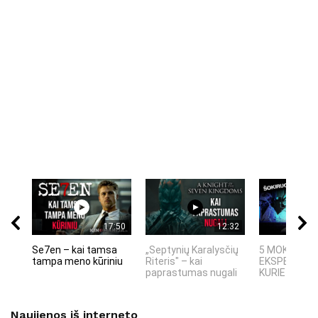
17:50
12:32
Se7en – kai tamsa
„Septynių Karalysčių
5 MOKSLINIA
tampa meno kūriniu
Riteris" – kai
EKSPERIMEN
paprastumas nugali
KURIE SUKRĖT
Naujienos iš interneto