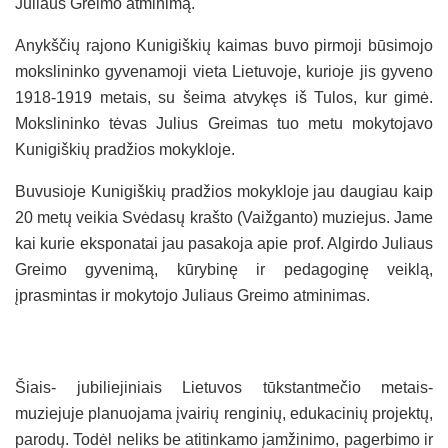
Juliaus Greimo atminimą.
Anykščių rajono Kunigiškių kaimas buvo pirmoji būsimojo
mokslininko gyvenamoji vieta Lietuvoje, kurioje jis gyveno
1918-1919 metais, su šeima atvykęs iš Tulos, kur gimė.
Mokslininko tėvas Julius Greimas tuo metu mokytojavo
Kunigiškių pradžios mokykloje.
Buvusioje Kunigiškių pradžios mokykloje jau daugiau kaip
20 metų veikia Svėdasų krašto (Vaižganto) muziejus. Jame
kai kurie eksponatai jau pasakoja apie prof. Algirdo Juliaus
Greimo gyvenimą, kūrybinę ir pedagoginę veiklą,
įprasmintas ir mokytojo Juliaus Greimo atminimas.
Šiais- jubiliejiniais Lietuvos tūkstantmečio metais-
muziejuje planuojama įvairių renginių, edukacinių projektų,
parodų. Todėl neliks be atitinkamo įamžinimo, pagerbimo ir