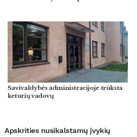
Savivaldybės administracijoje trūksta
keturių vadovų
Apskrities nusikalstamų įvykių