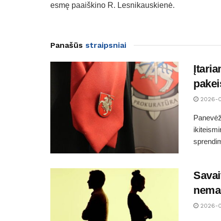
esmę paaiškino R. Lesnikauskienė.
Panašūs
straipsniai
Įtari
pakei
2026-
Panevėži
ikiteism
sprendim
Savai
nemaž
2026-