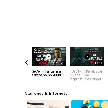
17:50
12:32
Se7en – kai tamsa
„Septynių Karalysčių
tampa meno kūriniu
Riteris" – kai
paprastumas nugali
Naujienos iš interneto