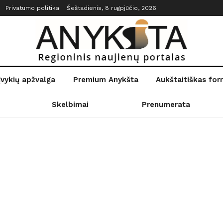
Privatumo politika
Šeštadienis, 8 rugpjūčio, 2026
įvykių apžvalga
Premium Anykšta
Aukštaitiškas fo
Skelbimai
Prenumerata