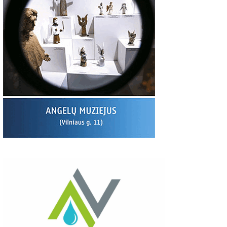
00
06:37
03:19
S:
Giedriaus Šiukščiaus
Latavėnai: pasaulio
Traupis 2 vide
atsiliepimas
lietuvių vyskupo
tėviškė