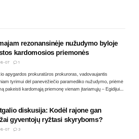
amajam rezonansinėje nužudymo byloje
stos kardomosios priemonės
08-07
1
o apygardos prokuratūros prokuroras, vadovaujantis
iniam tyrimui dėl panevėžiečio paramediko nužudymo, priėmė
ą pakeisti kardomąją priemonę vienam įtariamųjų – Egidijui...
tgalio diskusija: Kodėl rajone gan
ai gyventojų ryžtasi skyryboms?
08-07
3