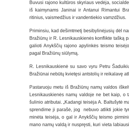
Buvusi rajono kultūros skyriaus vedėja, social
iš kaimynams Janinai ir Antanui Rimantui Braž
ritinius, vaismedžius ir vandentiekio vamzdžius.
Priminsiu, kad dešimtmetį besibylinėjusių dėl n
Bražiūnų ir R. Lesnikauskienės konflikte tašką p
galioti Anykščių rajono apylinkės teismo teisė
pagal Bražiūnų siūlymą.
R. Lesnikauskienė su savo vyru Petru Šaduikiu 
Bražiūnai nebūtų kvietęsi antstolių ir reikalavę at
Pastaruoju metu iš Bražiūnų namų valdos iškelti š
Lesnikauskienės namų valdoje ne bet kaip, o tam
šulinio atributai. „Kadangi teisėja A. Baltušytė 
sprendime ji parašė, jog
nebuvo atlikti jokie ty
minėta teisėja, o gal ir Anykščių teismo pirmin
mano namų valdą ir nuspręsti, kuri vieta labiausia