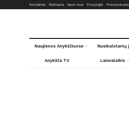
Kontaktai
Reklama
Apie mus
Prisijungti
Prenumerata
Naujienos Anykščiuose
Nusikalstamų 
Anykšta TV
Laisvalaikis