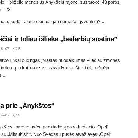
io – birželio mėnesius Anykščių rajone susituokė 43 poros,
ė – 23.
ote, kodėl rajone skiriasi gan nemažai gyventojų?...
čiai ir toliau išlieka „bedarbių sostine”
08-07
8
arbo rinkai būdingas įprastas nuosaikumas – lėčiau žmonės
užimtumą, o kai kuriose savivaldybėse šiek tiek paūgėjo
....
ja prie „Anykštos“
08-07
5
ykštos“ parduotuvės, penktadienį po vidurdienio „Opel“
 su „Mitsubishi“. Nuo Svėdasų pusės atvažiavęs „Opel“