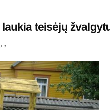
laukia teisėjų žvalgyt
0