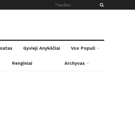
rmatas
Gyvieji Anykščiai
Vox Populi
Renginiai
Archyvas