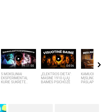
11:00
04:06
09:
5 MOKSLINIAI
„ELEKTROS DIETA“:
KAMUOLINIS ŽAIBA
EKSPERIMENTAI,
MASINĖ 1910-ŲJŲ
MĮSLINGA GAMTOS
KURIE SUKRĖTĖ...
BAIMĖS PSICHOZĖ
PASLAPTIS