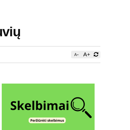
uvių
-
A
+
A