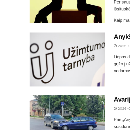
Per saus
išsituok
Kaip man
Anykš
2026-
Liepos d
grįžo į 
nedarbas
Avari
2026-
Prie „An
susidūrė