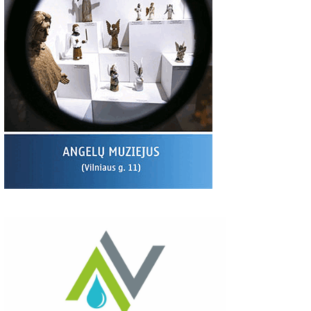
tėviškė