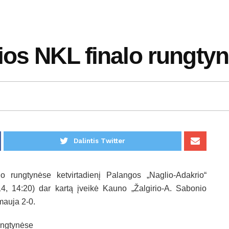
ios NKL finalo rungty
Dalintis Twitter
lo rungtynėse ketvirtadienį Palangos „Naglio-Adakrio“
4, 14:20) dar kartą įveikė Kauno „Žalgirio-A. Sabonio
rmauja 2-0.
rungtynėse