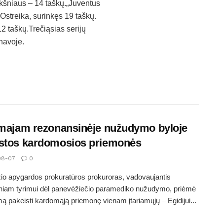
ikšniaus – 14 taškų.„Juventus
streika, surinkęs 19 taškų.
12 taškų.Trečiąsias serijų
navoje.
amajam rezonansinėje nužudymo byloje
stos kardomosios priemonės
08-07
0
o apygardos prokuratūros prokuroras, vadovaujantis
iniam tyrimui dėl panevėžiečio paramediko nužudymo, priėmė
ą pakeisti kardomąją priemonę vienam įtariamųjų – Egidijui...