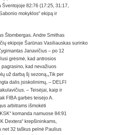
 Šventojoje 82:76 (17:25, 31:17,
 Sabonio mokyklos“ ekipą ir
lius Štombergas. Andre Smithas
čių ekipoje Šarūnas Vasiliauskas surinko
 Žygimantas Janavičius – po 12
ilusi grėsmė, kad antrosios
jai pagrasino, kad nevažiuos
lų už darbą šį sezoną.„Tik per
ta dalis įsiskolinimų, – DELFI
ulavičius. – Teisėjai, kaip ir
sak FIBA garbės teisėjo A.
gus arbitrams išmokėti
s LKSK“ komanda namuose 84:91
„SK Dextera“ krepšininkams,
ms net 32 taškus pelnė Paulius