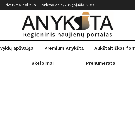
Privatumo politika
Penktadienis, 7 rugpjūčio, 2026
įvykių apžvalga
Premium Anykšta
Aukštaitiškas fo
Skelbimai
Prenumerata