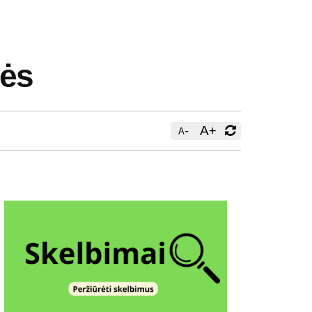
nės
-
A
+
A