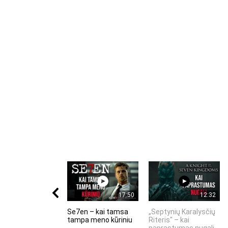
17:50
12:32
Se7en – kai tamsa
„Septynių Karalysčių
tampa meno kūriniu
Riteris" – kai