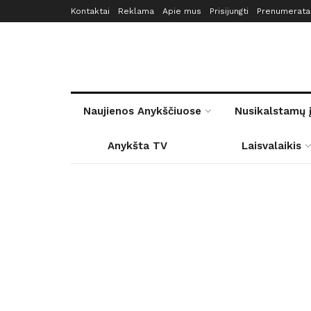
Kontaktai
Reklama
Apie mus
Prisijungti
Prenumerata
Naujienos Anykščiuose
Nusikalstamų 
Anykšta TV
Laisvalaikis