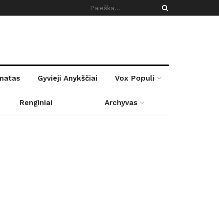
rmatas
Gyvieji Anykščiai
Vox Populi
Renginiai
Archyvas