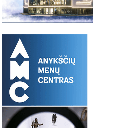
00
06:37
03:19
S:
Giedriaus Šiukščiaus
Latavėnai: pasaulio
Traupis 2 vide
atsiliepimas
lietuvių vyskupo