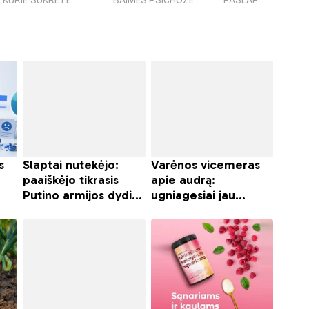
KURIE SUKRĖTĖ...
BAIMĖS PSICHOZĖ
PASLAPTIS