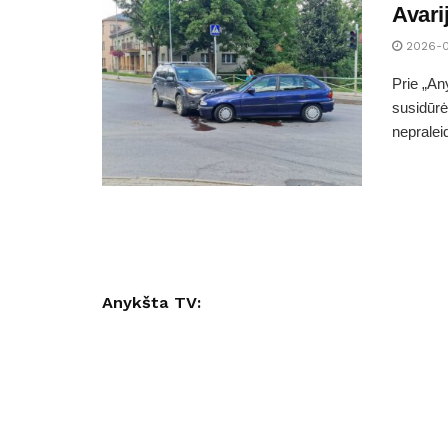
Avari
2026-
Prie „An
susidūrė
nepraleid
Anykšta TV: