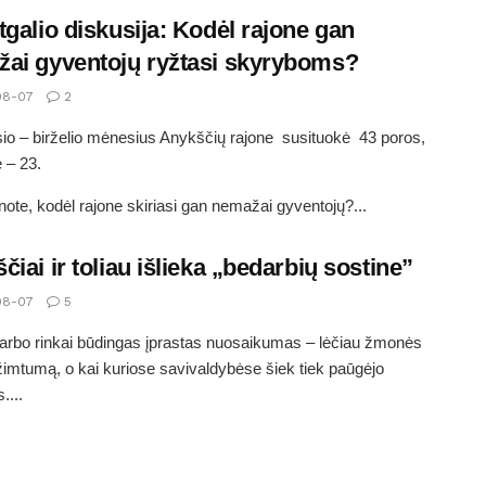
tgalio diskusija: Kodėl rajone gan
ai gyventojų ryžtasi skyryboms?
08-07
2
io – birželio mėnesius Anykščių rajone susituokė 43 poros,
ė – 23.
ote, kodėl rajone skiriasi gan nemažai gyventojų?...
čiai ir toliau išlieka „bedarbių sostine”
08-07
5
arbo rinkai būdingas įprastas nuosaikumas – lėčiau žmonės
užimtumą, o kai kuriose savivaldybėse šiek tiek paūgėjo
....