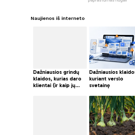
paprastumas nugali
Naujienos iš interneto