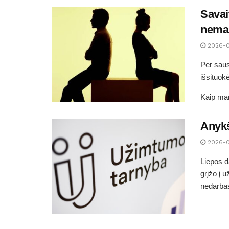
Savai
nemaž
2026-
Per saus
išsituok
Kaip man
Anykš
2026-
Liepos d
grįžo į 
nedarbas