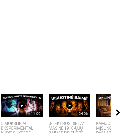
11:00
04:06
09:
5 MOKSLINIAI
„ELEKTROS DIETA“:
KAMUOLINIS ŽAIBA
EKSPERIMENTAI,
MASINĖ 1910-ŲJŲ
MĮSLINGA GAMTOS