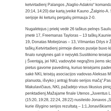
ketvirtadienį Palangos „Naglio-Adakrio“ komanda
20:14, 14:20) dar kartą įveikė Kauno „Žalgirio-A.
serijoje iki keturių pergalių pirmauja 2-0.
Nugalėtojus į priekį vedė 26 taškus pelnęs Sau
įmetė 17, Freemanas Tayloras – 13 taškų.Kaunie
19, Donatas Motiejūnas – 13, Vilmantas Dilys ir
taškų.Ketvirtadienį pirmoje dienos pusėje buvo k
finalo rungtynės gali ir neįvykti.Susitikimo teisė
į Šventąją, jei NKL vadovybė negrąžins jiems sko
pietus gavome pavedimą, kuriuo teisėjams padeng
sakė NKL teisėjų asociacijos vadovas Aleksas Mak
planuota, išvyko į antrąjį finalo serijos mačą“.Pa
Makulavičiaus, NKL pažadėjo visus likusius pini
penktadienį.Mažajame finale Utenos „Juventu
(15:20, 19:28, 22:24, 28:22) nusileido Jonavos 
kurie išlygino serijos rezultatą – 1:1.Jonaviškia