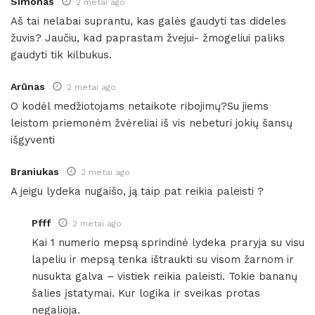
Simonas
2 metai ago
Aš tai nelabai suprantu, kas galės gaudyti tas dideles
žuvis? Jaučiu, kad paprastam žvejui- žmogeliui paliks
gaudyti tik kilbukus.
Arūnas
2 metai ago
O kodėl medžiotojams netaikote ribojimų?Su jiems
leistom priemonėm žvėreliai iš vis nebeturi jokių šansų
išgyventi
Braniukas
2 metai ago
A jeigu lydeka nugaišo, ją taip pat reikia paleisti ?
Pfff
2 metai ago
Kai 1 numerio mepsą sprindinė lydeka praryja su visu
lapeliu ir mepsą tenka ištraukti su visom žarnom ir
nusukta galva – vistiek reikia paleisti. Tokie bananų
šalies įstatymai. Kur logika ir sveikas protas
negalioja.