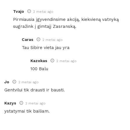
Tvajo
2 metai ago
Pirmiausia įgyvendinsime akciją, kiekvieną vatnyką
sugražink į gimtajį Zasranską.
Caras
2 metai ago
Tau Sibire vieta jau yra
Kazokas
2 metai ago
100 Balu
Jo
2 metai ago
Gentvilui tik drausti ir bausti.
Kazys
2 metai ago
ystatymai tik bailiam.