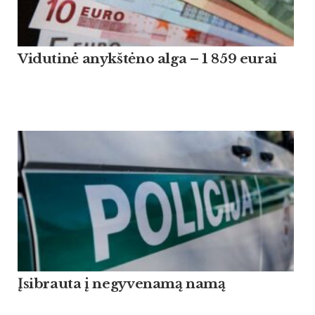
Vidutinė anykštėno alga – 1 859 eurai
Įsibrauta į negyvenamą namą