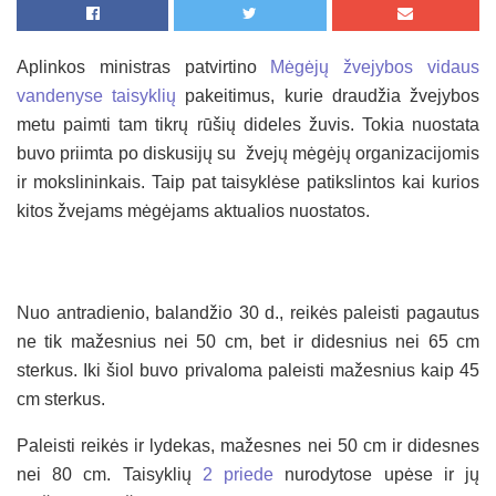
Aplinkos ministras patvirtino
Mėgėjų žvejybos vidaus
vandenyse taisyklių
pakeitimus, kurie draudžia žvejybos
metu paimti tam tikrų rūšių dideles žuvis. Tokia nuostata
buvo priimta po diskusijų su žvejų mėgėjų organizacijomis
ir mokslininkais. Taip pat taisyklėse patikslintos kai kurios
kitos žvejams mėgėjams aktualios nuostatos.
Nuo antradienio, balandžio 30 d., reikės paleisti pagautus
ne tik mažesnius nei 50 cm, bet ir didesnius nei 65 cm
sterkus. Iki šiol buvo privaloma paleisti mažesnius kaip 45
cm sterkus.
Paleisti reikės ir lydekas, mažesnes nei 50 cm ir didesnes
nei 80 cm. Taisyklių
2 priede
nurodytose upėse ir jų