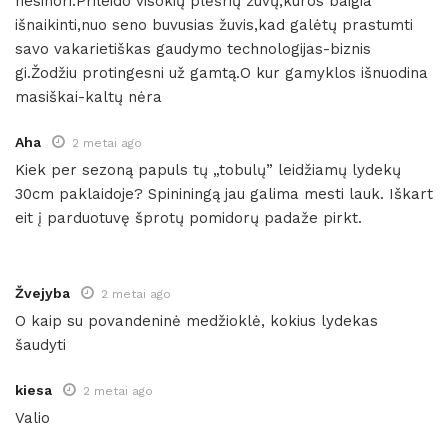
nesinori.Prileido visokių plėšrių žuvų,kuros baigia
išnaikinti,nuo seno buvusias žuvis,kad galėtų prastumti
savo vakarietiškas gaudymo technologijas-biznis
gi.Žodžiu protingesni už gamtą.O kur gamyklos išnuodina
masiškai-kaltų nėra
Aha
2 metai ago
Kiek per sezoną papuls tų „tobulų” leidžiamų lydekų
30cm paklaidoje? Spininingą jau galima mesti lauk. Iškart
eit į parduotuvę šprotų pomidorų padaže pirkt.
Žvejyba
2 metai ago
O kaip su povandeninė medžioklė, kokius lydekas
šaudyti
kiesa
2 metai ago
Valio