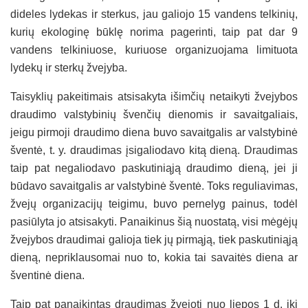
dideles lydekas ir sterkus, jau galiojo 15 vandens telkinių,
kurių ekologinę būklę norima pagerinti, taip pat dar 9
vandens telkiniuose, kuriuose organizuojama limituota
lydekų ir sterkų žvejyba.
Taisyklių pakeitimais atsisakyta išimčių netaikyti žvejybos
draudimo valstybinių švenčių dienomis ir savaitgaliais,
jeigu pirmoji draudimo diena buvo savaitgalis ar valstybinė
šventė, t. y. draudimas įsigaliodavo kitą dieną. Draudimas
taip pat negaliodavo paskutiniąją draudimo dieną, jei ji
būdavo savaitgalis ar valstybinė šventė. Toks reguliavimas,
žvejų organizacijų teigimu, buvo pernelyg painus, todėl
pasiūlyta jo atsisakyti. Panaikinus šią nuostatą, visi mėgėjų
žvejybos draudimai galioja tiek jų pirmąją, tiek paskutiniąją
dieną, nepriklausomai nuo to, kokia tai savaitės diena ar
šventinė diena.
Taip pat panaikintas draudimas žvejoti nuo liepos 1 d. iki