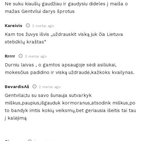
Ne suku kiaušių gaudžiau ir gaudysiu dideles į maiša o
mažas Gentvilui darys šprotus
Kareivis
2 metai ago
Kam tos žuvys išvis „uždrauskit viską juk čia Lietuva
stebūklų kraštas“
Rrrrr
2 metai ago
Durniu laivas , o gamtos apsaugoje sėdi asiliukai,
mokesčius padidino ir viską uždraudė,kažkoks kvailynas.
BevardisAš
2 metai ago
Gentvilai,tu su savo šunauja sutvarkyk
miškus,paupius,išgauduk kormoranus,atsodink miškus,po
to bandyk imtis kokių veiksmų,bet geriausia išeitis tai tau
į kalėjimą