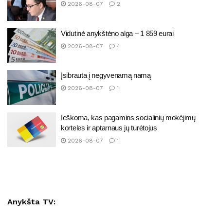
2026-08-07
2
Vidutinė anykštėno alga – 1 859 eurai
2026-08-07
4
Įsibrauta į negyvenamą namą
2026-08-07
1
Ieškoma, kas pagamins socialinių mokėjimų
korteles ir aptarnaus jų turėtojus
2026-08-07
1
Anykšta TV: