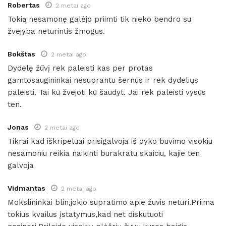
Robertas
2 metai ago
Tokią nesamonę galėjo priimti tik nieko bendro su
žvejyba neturintis žmogus.
Bokštas
2 metai ago
Dydelę žūvį rek paleisti kas per protas
gamtosaugininkai nesuprantu šernūs ir rek dydeliųs
paleisti. Tai kū žvejoti kū šaudyt. Jai rek paleisti vysūs
ten.
Jonas
2 metai ago
Tikrai kad iškripeluai prisigalvoja iš dyko buvimo visokiu
nesamoniu reikia naikinti burakratu skaiciu, kajie ten
galvoja
Vidmantas
2 metai ago
Mokslininkai blin,jokio supratimo apie žuvis neturi.Priima
tokius kvailus įstatymus,kad net diskutuoti