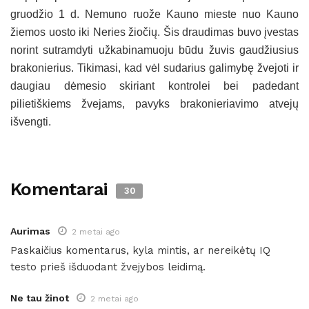
gruodžio 1 d. Nemuno ruože Kauno mieste nuo Kauno
žiemos uosto iki Neries žiočių. Šis draudimas buvo įvestas
norint sutramdyti užkabinamuoju būdu žuvis gaudžiusius
brakonierius. Tikimasi, kad vėl sudarius galimybę žvejoti ir
daugiau dėmesio skiriant kontrolei bei padedant
pilietiškiems žvejams, pavyks brakonieriavimo atvejų
išvengti.
Komentarai
30
Aurimas
2 metai ago
Paskaičius komentarus, kyla mintis, ar nereikėtų IQ
testo prieš išduodant žvejybos leidimą.
Ne tau žinot
2 metai ago