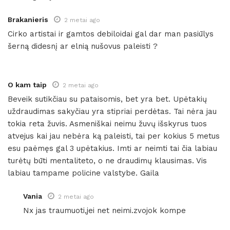
Brakanieris
2 metai ago
Cirko artistai ir gamtos debiloidai gal dar man pasiūlys
šerną didesnį ar elnią nušovus paleisti ?
O kam taip
2 metai ago
Beveik sutikčiau su pataisomis, bet yra bet. Upėtakių
uždraudimas sakyčiau yra stipriai perdėtas. Tai nėra jau
tokia reta žuvis. Asmeniškai neimu žuvų išskyrus tuos
atvejus kai jau nebėra ką paleisti, tai per kokius 5 metus
esu paėmęs gal 3 upėtakius. Imti ar neimti tai čia labiau
turėtų būti mentaliteto, o ne draudimų klausimas. Vis
labiau tampame policine valstybe. Gaila
Vania
2 metai ago
Nx jas traumuoti,jei net neimi.zvojok kompe