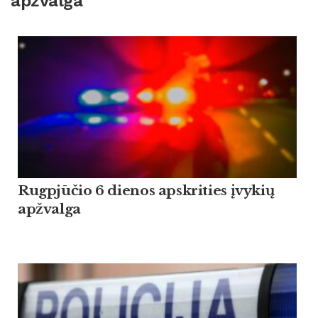
apžvalga
Rugpjūčio 6 dienos apskrities įvykių
apžvalga