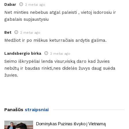
Dabar
2 metai ago
Net minties nebebus atgal paleisti , vietoj isdorosiu ir
gabalais supjaustysiu
Bet
2 metai ago
Medžiot ir po miškus keturračiais ardytis galima.
Landsbergio birka
2 metai ago
Seimo iškrypėliai lenda visur,viską daro kad žuvies
nebūtų ir baudas rinkti,nes didelės žuvys daug suėda
žuvies.
Panašūs
straipsniai
Dominykas Puzinas išvyko į Vietnamą