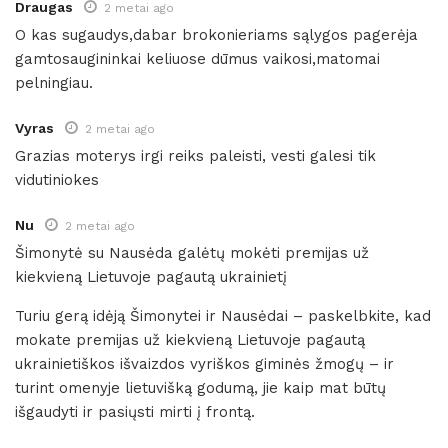
Draugas
2 metai ago
O kas sugaudys,dabar brokonieriams sąlygos pagerėja
gamtosaugininkai keliuose dūmus vaikosi,matomai
pelningiau.
Vyras
2 metai ago
Grazias moterys irgi reiks paleisti, vesti galesi tik
vidutiniokes
Nu
2 metai ago
Šimonytė su Nausėda galėtų mokėti premijas už
kiekvieną Lietuvoje pagautą ukrainietį
Turiu gerą idėją Šimonytei ir Nausėdai – paskelbkite, kad
mokate premijas už kiekvieną Lietuvoje pagautą
ukrainietiškos išvaizdos vyriškos giminės žmogų – ir
turint omenyje lietuvišką godumą, jie kaip mat būtų
išgaudyti ir pasiųsti mirti į frontą.