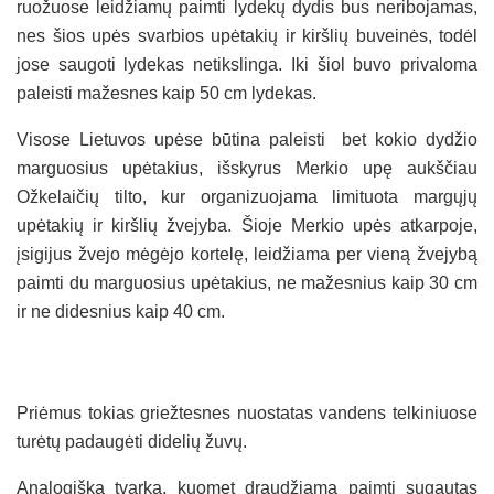
ruožuose leidžiamų paimti lydekų dydis bus neribojamas,
nes šios upės svarbios upėtakių ir kiršlių buveinės, todėl
jose saugoti lydekas netikslinga. Iki šiol buvo privaloma
paleisti mažesnes kaip 50 cm lydekas.
Visose Lietuvos upėse būtina paleisti bet kokio dydžio
marguosius upėtakius, išskyrus Merkio upę aukščiau
Ožkelaičių tilto, kur organizuojama limituota margųjų
upėtakių ir kiršlių žvejyba. Šioje Merkio upės atkarpoje,
įsigijus žvejo mėgėjo kortelę, leidžiama per vieną žvejybą
paimti du marguosius upėtakius, ne mažesnius kaip 30 cm
ir ne didesnius kaip 40 cm.
Priėmus tokias griežtesnes nuostatas vandens telkiniuose
turėtų padaugėti didelių žuvų.
Analogiška tvarka, kuomet draudžiama paimti sugautas