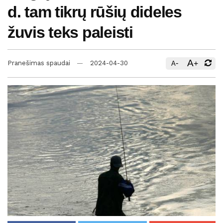
d. tam tikrų rūšių dideles
žuvis teks paleisti
A
-
+
Pranešimas spaudai
2024-04-30
A