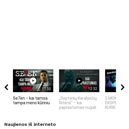
17:50
12:32
Se7en – kai tamsa
„Septynių Karalysčių
5 MOKSLINIA
tampa meno kūriniu
Riteris" – kai
EKSPERIMEN
paprastumas nugali
KURIE SUKRĖT
Naujienos iš interneto