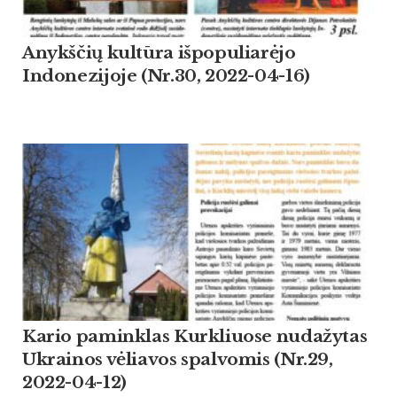
Anykščių kultūra išpopuliarėjo
Indonezijoje (Nr.30, 2022-04-16)
Kario paminklas Kurkliuose nudažytas
Ukrainos vėliavos spalvomis (Nr.29,
2022-04-12)