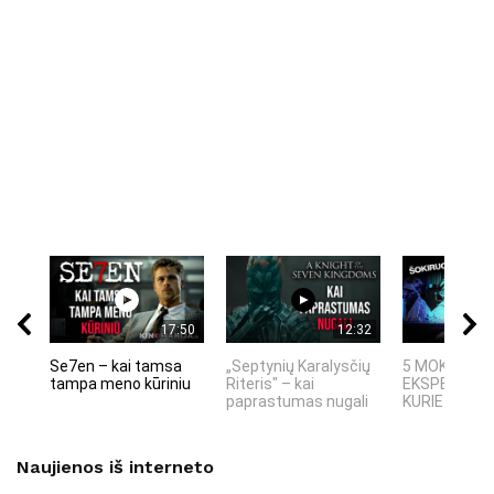
17:50
12:32
Se7en – kai tamsa
„Septynių Karalysčių
5 MOKSLINIA
tampa meno kūriniu
Riteris" – kai
EKSPERIMEN
paprastumas nugali
KURIE SUKRĖT
Naujienos iš interneto