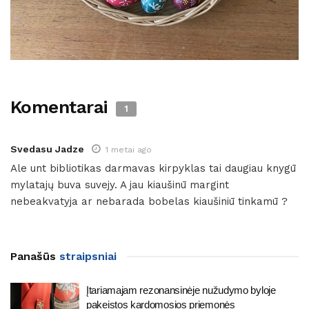
Komentarai
1
Svedasu Jadze
1 metai ago
Ale unt bibliotikas darmavas kirpyklas tai daugiau knygū
mylatajų buva suvejy. A jau kiaušinū margint
nebeakvatyja ar nebarada bobelas kiaušiniū tinkamū ?
Panašūs
straipsniai
Įtariamajam rezonansinėje nužudymo byloje
pakeistos kardomosios priemonės