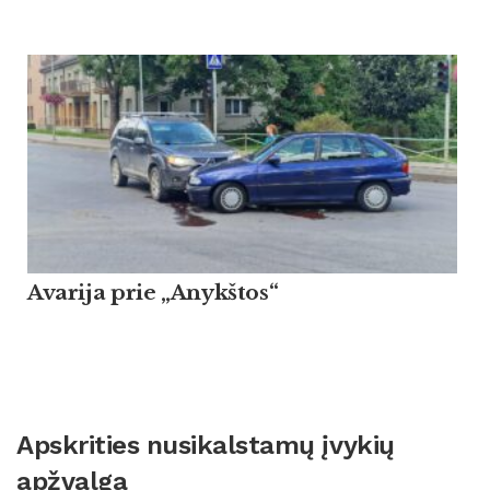
Avarija prie „Anykštos“
Apskrities nusikalstamų įvykių
apžvalga