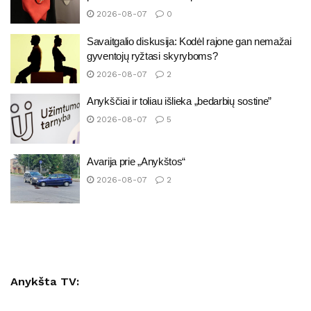
2026-08-07
0
Savaitgalio diskusija: Kodėl rajone gan nemažai
gyventojų ryžtasi skyryboms?
2026-08-07
2
Anykščiai ir toliau išlieka „bedarbių sostine”
2026-08-07
5
Avarija prie „Anykštos“
2026-08-07
2
Anykšta TV: