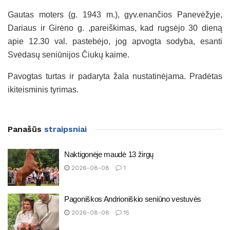
Gautas moters (g. 1943 m.), gyv.enančios Panevėžyje,
Dariaus ir Girėno g. ,pareiškimas, kad rugsėjo 30 dieną
apie 12.30 val. pastebėjo, jog apvogta sodyba, esanti
Svėdasų seniūnijos Čiukų kaime.
Pavogtas turtas ir padaryta žala nustatinėjama. Pradėtas
ikiteisminis tyrimas.
Panašūs
straipsniai
Naktigonėje maudė 13 žirgų
2026-08-08
1
Pagoniškos Andrioniškio seniūno vestuvės
2026-08-08
15