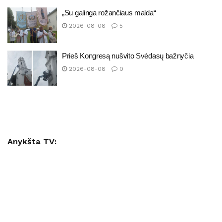
„Su galinga rožančiaus malda“
2026-08-08
5
Prieš Kongresą nušvito Svėdasų bažnyčia
2026-08-08
0
Anykšta TV: