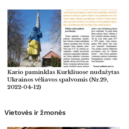
Kario paminklas Kurkliuose nudažytas
Ukrainos vėliavos spalvomis (Nr.29,
2022-04-12)
Vietovės ir žmonės