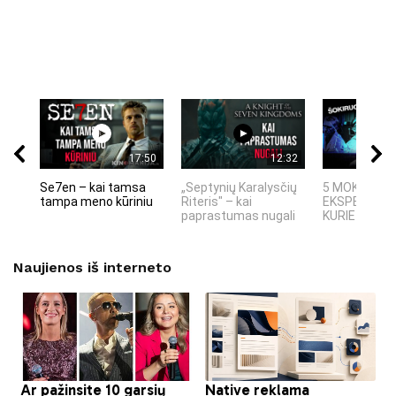
17:50
12:32
Se7en – kai tamsa
„Septynių Karalysčių
5 MOKSLINIA
tampa meno kūriniu
Riteris" – kai
EKSPERIMEN
paprastumas nugali
KURIE SUKRĖT
Naujienos iš interneto