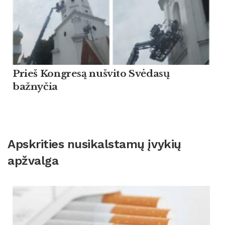
Prieš Kongresą nušvito Svėdasų
bažnyčia
Apskrities nusikalstamų įvykių
apžvalga