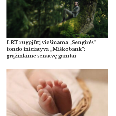
LRT rugpjūtį viešinama „Sengirės“
fondo iniciatyva „Miškobank“:
grąžinkime senatvę gamtai