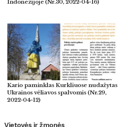
Indonezijoje (Nr.30, 2022-04-16)
Kario paminklas Kurkliuose nudažytas
Ukrainos vėliavos spalvomis (Nr.29,
2022-04-12)
Vietovės ir žmonės