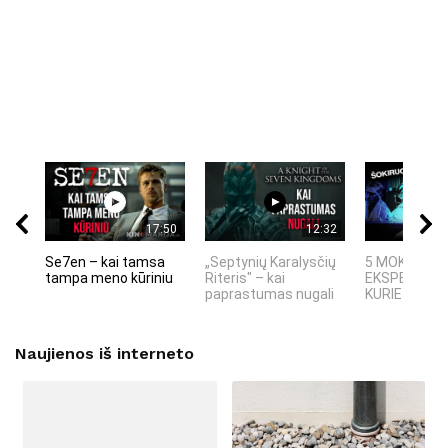
17:50
12:32
Se7en – kai tamsa
„Septynių Karalysčių
5 MOKSLINIA
tampa meno kūriniu
Riteris" – kai
EKSPERIMEN
paprastumas nugali
KURIE SUKRĖT
Naujienos iš interneto