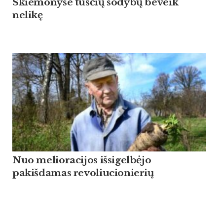
Skiemonyse tuščių sodybų beveik
nelikę
Nuo melioracijos išsigelbėjo
pakišdamas revoliucionierių