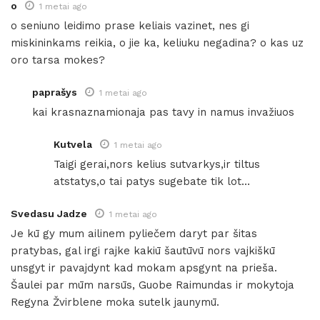
o
1 metai ago
o seniuno leidimo prase keliais vazinet, nes gi
miskininkams reikia, o jie ka, keliuku negadina? o kas uz
oro tarsa mokes?
paprašys
1 metai ago
kai krasnaznamionaja pas tavy in namus invažiuos
Kutvela
1 metai ago
Taigi gerai,nors kelius sutvarkys,ir tiltus
atstatys,o tai patys sugebate tik lot…
Svedasu Jadze
1 metai ago
Je kū gy mum ailinem pyliečem daryt par šitas
pratybas, gal irgi rajke kakiū šautūvū nors vajkiškū
unsgyt ir pavajdynt kad mokam apsgynt na prieša.
Šaulei par mūm narsūs, Guobe Raimundas ir mokytoja
Regyna Žvirblene moka sutelk jaunymū.