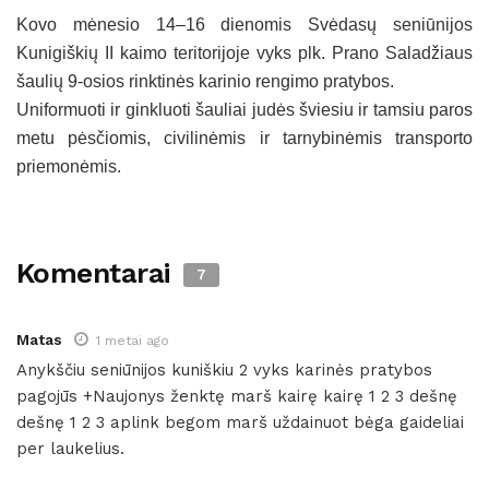
Kovo mėnesio 14–16 dienomis Svėdasų seniūnijos
Kunigiškių II kaimo teritorijoje vyks plk. Prano Saladžiaus
šaulių 9-osios rinktinės karinio rengimo pratybos.
Uniformuoti ir ginkluoti šauliai judės šviesiu ir tamsiu paros
metu pėsčiomis, civilinėmis ir tarnybinėmis transporto
priemonėmis.
Komentarai
7
Matas
1 metai ago
Anykščiu seniūnijos kuniškiu 2 vyks karinės pratybos
pagojūs +Naujonys ženktę marš kairę kairę 1 2 3 dešnę
dešnę 1 2 3 aplink begom marš uždainuot bėga gaideliai
per laukelius.