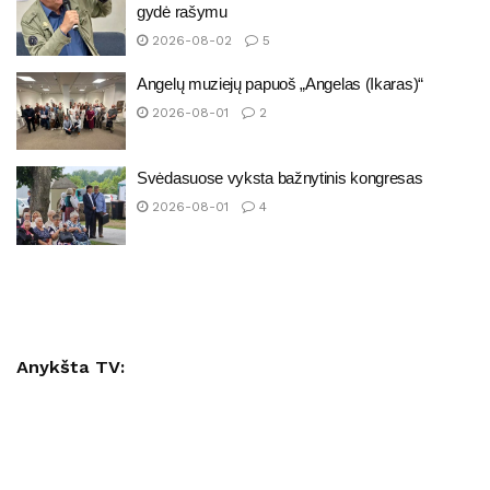
gydė rašymu
2026-08-02
5
Angelų muziejų papuoš „Angelas (Ikaras)“
2026-08-01
2
Svėdasuose vyksta bažnytinis kongresas
2026-08-01
4
Anykšta TV: