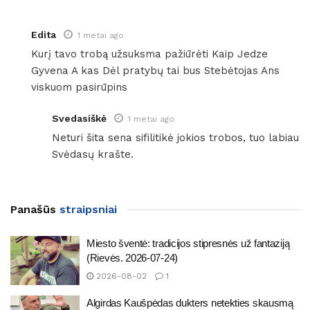
Edita
1 metai ago
Kurį tavo trobą užsuksma pažiūrėti Kaip Jedze
Gyvena A kas Dėl pratybų tai bus Stebėtojas Ans
viskuom pasirūpins
Svedasiškė
1 metai ago
Neturi šita sena sifilitikė jokios trobos, tuo labiau
Svėdasų krašte.
Panašūs
straipsniai
Miesto šventė: tradicijos stipresnės už fantaziją
(Rievės. 2026-07-24)
2026-08-02
1
Algirdas Kaušpėdas dukters netekties skausmą