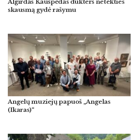
Algirdas Kaušpėdas dukters netekties
skausmą gydė rašymu
Angelų muziejų papuoš „Angelas
(Ikaras)“