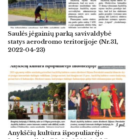
Saulės jėgainių parką savivaldybė
statys aerodromo teritorijoje (Nr.31,
2022-04-23)
Anykščių kultūra išpopuliarėjo