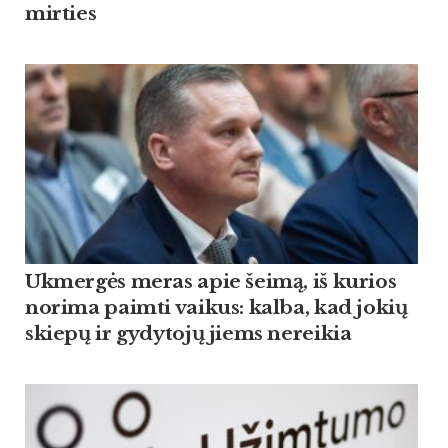
mirties
Ukmergės meras apie šeimą, iš kurios
norima paimti vaikus: kalba, kad jokių
skiepų ir gydytojų jiems nereikia