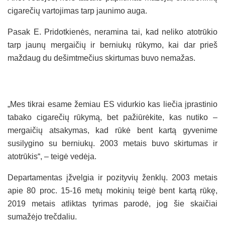
cigarečių vartojimas tarp jaunimo auga.
Pasak E. Pridotkienės, neramina tai, kad neliko atotrūkio
tarp jaunų mergaičių ir berniukų rūkymo, kai dar prieš
maždaug du dešimtmečius skirtumas buvo nemažas.
„Mes tikrai esame žemiau ES vidurkio kas liečia įprastinio
tabako cigarečių rūkymą, bet pažiūrėkite, kas nutiko –
mergaičių atsakymas, kad rūkė bent kartą gyvenime
susilygino su berniukų. 2003 metais buvo skirtumas ir
atotrūkis“, – teigė vedėja.
Departamentas įžvelgia ir pozityvių ženklų. 2003 metais
apie 80 proc. 15-16 metų mokinių teigė bent kartą rūkę,
2019 metais atliktas tyrimas parodė, jog šie skaičiai
sumažėjo trečdaliu.