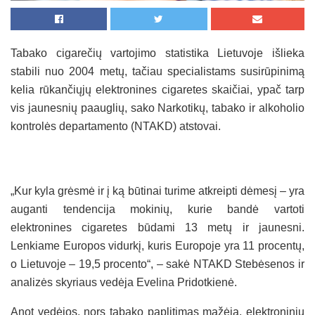
Tabako cigarečių vartojimo statistika Lietuvoje išlieka
stabili nuo 2004 metų, tačiau specialistams susirūpinimą
kelia rūkančiųjų elektronines cigaretes skaičiai, ypač tarp
vis jaunesnių paauglių, sako Narkotikų, tabako ir alkoholio
kontrolės departamento (NTAKD) atstovai.
„Kur kyla grėsmė ir į ką būtinai turime atkreipti dėmesį – yra
auganti tendencija mokinių, kurie bandė vartoti
elektronines cigaretes būdami 13 metų ir jaunesni.
Lenkiame Europos vidurkį, kuris Europoje yra 11 procentų,
o Lietuvoje – 19,5 procento“, – sakė NTAKD Stebėsenos ir
analizės skyriaus vedėja Evelina Pridotkienė.
Anot vedėjos, nors tabako paplitimas mažėja, elektroninių