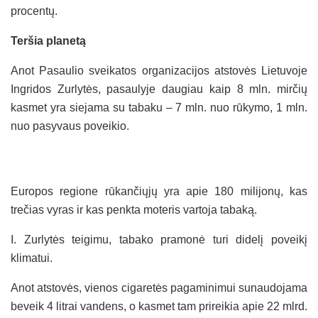
procentų.
Teršia planetą
Anot Pasaulio sveikatos organizacijos atstovės Lietuvoje
Ingridos Zurlytės, pasaulyje daugiau kaip 8 mln. mirčių
kasmet yra siejama su tabaku – 7 mln. nuo rūkymo, 1 mln.
nuo pasyvaus poveikio.
Europos regione rūkančiųjų yra apie 180 milijonų, kas
trečias vyras ir kas penkta moteris vartoja tabaką.
I. Zurlytės teigimu, tabako pramonė turi didelį poveikį
klimatui.
Anot atstovės, vienos cigaretės pagaminimui sunaudojama
beveik 4 litrai vandens, o kasmet tam prireikia apie 22 mlrd.