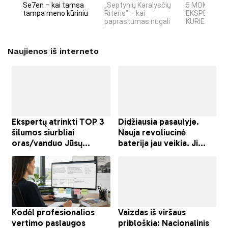
Se7en – kai tamsa
„Septynių Karalysčių
5 MOKSLINIA
tampa meno kūriniu
Riteris" – kai
EKSPERIMEN
paprastumas nugali
KURIE SUKRĖT
Naujienos iš interneto