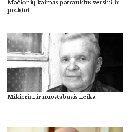
Mačionių kaimas patrauklus verslui ir
poilsiui
Mikieriai ir nuostabusis Leika