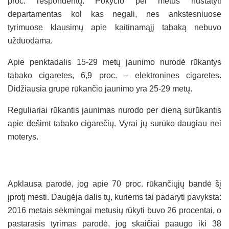
proc. respondentų. Pokyčio per metus nustatyti
departamentas kol kas negali, nes ankstesniuose
tyrimuose klausimų apie kaitinamąjį tabaką nebuvo
užduodama.
Apie penktadalis 15-29 metų jaunimo nurodė rūkantys
tabako cigaretes, 6,9 proc. – elektronines cigaretes.
Didžiausia grupė rūkančio jaunimo yra 25-29 metų.
Reguliariai rūkantis jaunimas nurodo per dieną surūkantis
apie dešimt tabako cigarečių. Vyrai jų surūko daugiau nei
moterys.
Apklausa parodė, jog apie 70 proc. rūkančiųjų bandė šį
įprotį mesti. Daugėja dalis tų, kuriems tai padaryti pavyksta:
2016 metais sėkmingai metusių rūkyti buvo 26 procentai, o
pastarasis tyrimas parodė, jog skaičiai paaugo iki 38