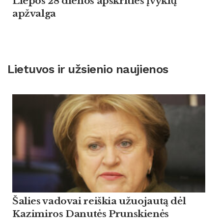
Liepos 28 dienos apskrities įvykių
apžvalga
Lietuvos ir užsienio naujienos
Šalies vadovai reiškia užuojautą dėl
Kazimiros Danutės Prunskienės