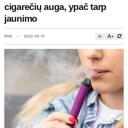
cigarečių auga, ypač tarp
jaunimo
A
-
+
BNS
2022-05-31
A