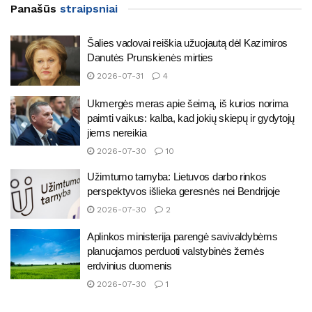
Panašūs
straipsniai
Šalies vadovai reiškia užuojautą dėl Kazimiros
Danutės Prunskienės mirties
2026-07-31
4
Ukmergės meras apie šeimą, iš kurios norima
paimti vaikus: kalba, kad jokių skiepų ir gydytojų
jiems nereikia
2026-07-30
10
Užimtumo tarnyba: Lietuvos darbo rinkos
perspektyvos išlieka geresnės nei Bendrijoje
2026-07-30
2
Aplinkos ministerija parengė savivaldybėms
planuojamos perduoti valstybinės žemės
erdvinius duomenis
2026-07-30
1