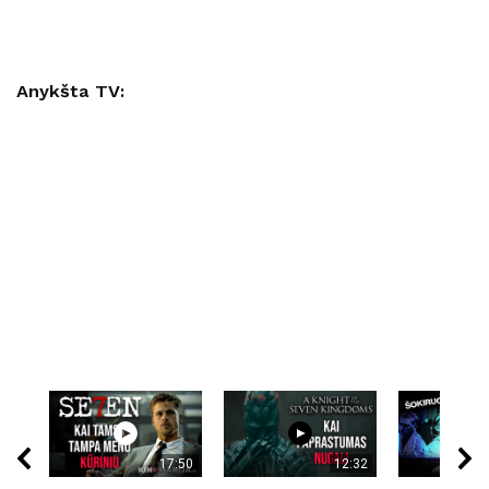
Anykšta TV:
17:50
12:32