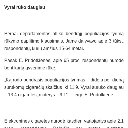
Vyrai rūko daugiau
Pernai departamentas atliko bendrąjį populiacijos tyrimą
rūkymo paplitimo klausimais. Jame dalyvavo apie 3 tūkst.
respondentų, kurių amžius 15-64 metai.
Pasak E. Pridotkienės, apie 65 proc. respondentų nurodė
bent kartą gyvenime rūkę.
„Ką rodo bendrasis populiacijos tyrimas – didėja per dieną
surūkomų cigarečių skaičius iki 11,9. Vyrai surūko daugiau
– 13,4 cigaretes, moterys – 9,1“, – teigė E. Pridotkienė.
Elektroninės cigaretes nurodė kasdien vartojantys apie 2,1