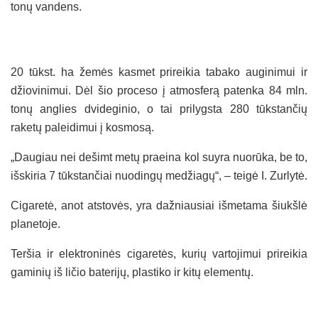
tonų vandens.
20 tūkst. ha žemės kasmet prireikia tabako auginimui ir
džiovinimui. Dėl šio proceso į atmosferą patenka 84 mln.
tonų anglies dvideginio, o tai prilygsta 280 tūkstančių
raketų paleidimui į kosmosą.
„Daugiau nei dešimt metų praeina kol suyra nuorūka, be to,
išskiria 7 tūkstančiai nuodingų medžiagų“, – teigė I. Zurlytė.
Cigaretė, anot atstovės, yra dažniausiai išmetama šiukšlė
planetoje.
Teršia ir elektroninės cigaretės, kurių vartojimui prireikia
gaminių iš ličio baterijų, plastiko ir kitų elementų.