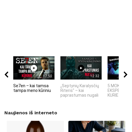
17:50
12:32
Se7en – kai tamsa
„Septynių Karalysčių
5 MOKSLINIA
tampa meno kūriniu
Riteris" – kai
EKSPERIMEN
paprastumas nugali
KURIE SUKRĖT
Naujienos iš interneto