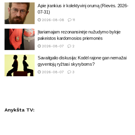
Apie įrankius ir kolektyvinį orumą (Rievės. 2026-
07-31)
2026-08-08
11
Įtariamajam rezonansinėje nužudymo byloje
pakeistos kardomosios priemonės
2026-08-07
2
Savaitgalio diskusija: Kodėl rajone gan nemažai
gyventojų ryžtasi skyryboms?
2026-08-07
3
Anykšta TV: