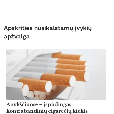
Apskrities nusikalstamų įvykių
apžvalga
Anykščiuose – įspūdingas
kontrabandinių cigarečių kiekis