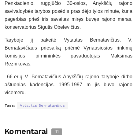
Penktadienio, rugpjūčio 30-osios, Anykščių rajono
savivaldybės tarybos posėdis prasidėjo tylos minute, kuria
pagerbtas prieš tris savaites miręs buvęs rajono meras,
konservatorius Sigutis Obelevičius.
Taryboje jį pakeitė Vytautas Bernatavičius. V.
Bernatavičiaus priesaiką priėmė Vyriausiosios rinkimų
komisijos pirmininkės pavaduotojas Maksimas
Reznikovas.
66-erių V. Bernatavičius Anykščių rajono taryboje dirbo
aštuonias kadencijas. 1995-1997 m jis buvo rajono
vicemeru.
Tags:
Vytautas Bernatavičius
Komentarai
11