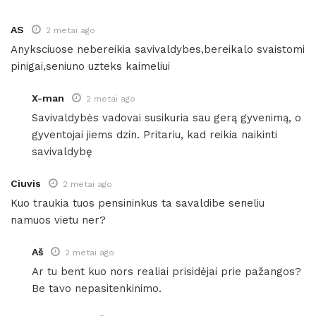
AS
2 metai ago
Anyksciuose nebereikia savivaldybes,bereikalo svaistomi
pinigai,seniuno uzteks kaimeliui
X-man
2 metai ago
Savivaldybės vadovai susikuria sau gerą gyvenimą, o
gyventojai jiems dzin. Pritariu, kad reikia naikinti
savivaldybę
Ciuvis
2 metai ago
Kuo traukia tuos pensininkus ta savaldibe seneliu
namuos vietu ner?
Aš
2 metai ago
Ar tu bent kuo nors realiai prisidėjai prie pažangos?
Be tavo nepasitenkinimo.