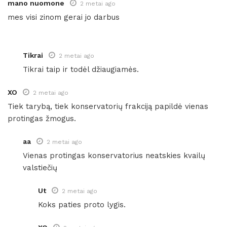
mano nuomone
2 metai ago
mes visi zinom gerai jo darbus
Tikrai
2 metai ago
Tikrai taip ir todėl džiaugiamės.
XO
2 metai ago
Tiek tarybą, tiek konservatorių frakciją papildė vienas
protingas žmogus.
aa
2 metai ago
Vienas protingas konservatorius neatskies kvailų
valstiečių
Ut
2 metai ago
Koks paties proto lygis.