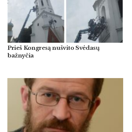
Prieš Kongresą nušvito Svėdasų
bažnyčia