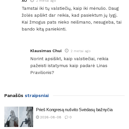
XO
2 metai ago
Tamstai iki tų valstiečių, kaip iki mėnulio. Daug
žolės apšikt dar reikia, kad pasiektum jų lygį.
Kai žmogus pats nieko neišmano, nesugeba, tai
bando kitą paniekinti.
Klausimas Chui
2 metai ago
Norint apsišikt, kaip valstiečiai, reikia
pažeisti istatymus kaip padarė Linas
Pravilionis?
Panašūs
straipsniai
Prieš Kongresą nušvito Svėdasų bažnyčia
2026-08-08
0