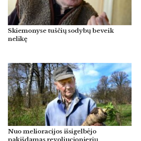
Skiemonyse tuščių sodybų beveik
nelikę
Nuo melioracijos išsigelbėjo
pakišdamas revoliucionierių