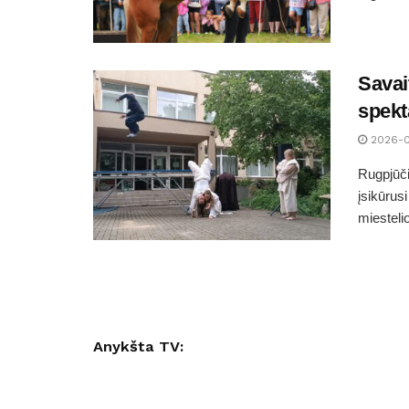
Savai
spekt
2026-
Rugpjūči
įsikūrusi
miesteli
Anykšta TV: