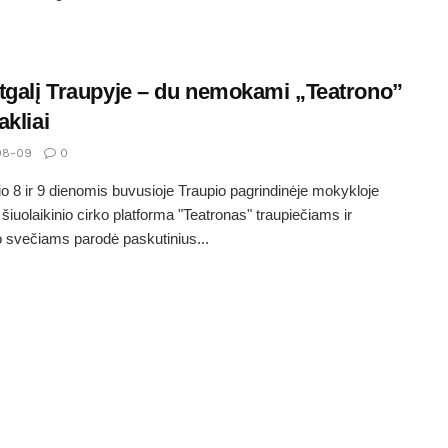
tgalį Traupyje – du nemokami „Teatrono”
akliai
08-09
0
o 8 ir 9 dienomis buvusioje Traupio pagrindinėje mokykloje
 šiuolaikinio cirko platforma "Teatronas" traupiečiams ir
o svečiams parodė paskutinius...