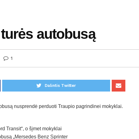
 turės autobusą
1
Dalintis Twitter
obusą nusprendė perduoti Traupio pagrindinei mokyklai.
d Transit“, o šįmet mokyklai
utobusą „Mersedes Benz Sprinter