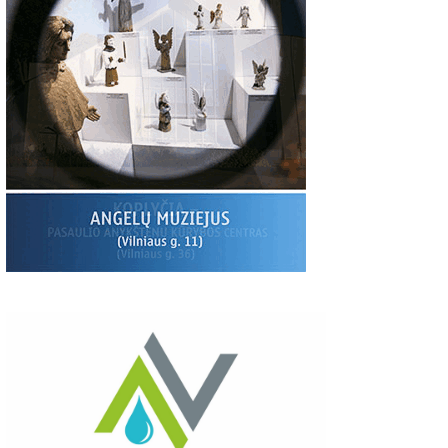
00
06:37
03:19
S:
Giedriaus Šiukščiaus
Latavėnai: pasaulio
Traupis 2 vide
atsiliepimas
lietuvių vyskupo
tėviškė