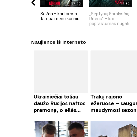
17:50
12:32
Se7en – kai tamsa
„Septynių Karalysčių
tampa meno kūriniu
Riteris" – kai
paprastumas nugali
Naujienos iš interneto