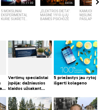
11:00
04:06
09:
5 MOKSLINIAI
„ELEKTROS DIETA“:
KAMUOLINIS ŽAIBA
EKSPERIMENTAI,
MASINĖ 1910-ŲJŲ
MĮSLINGA GAMTOS
KURIE SUKRĖTĖ...
BAIMĖS PSICHOZĖ
PASLAPTIS