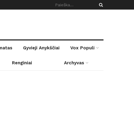
rmatas
Gyvieji Anykščiai
Vox Populi
Renginiai
Archyvas