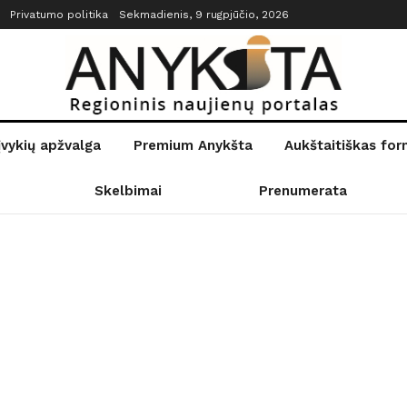
Privatumo politika
Sekmadienis, 9 rugpjūčio, 2026
įvykių apžvalga
Premium Anykšta
Aukštaitiškas fo
Skelbimai
Prenumerata