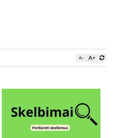
-
A
+
A