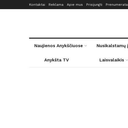
Kontaktai
Reklama
Apie mus
Prisijungti
Prenumerata
Naujienos Anykščiuose
Nusikalstamų 
Anykšta TV
Laisvalaikis