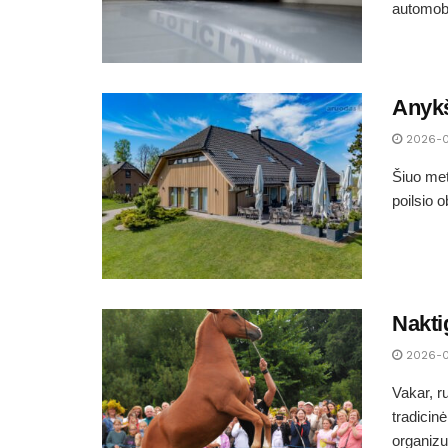
automobi
Anykš
2026-
Šiuo met
poilsio o
Nakti
2026-
Vakar, r
tradicin
organizuo