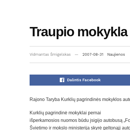
Traupio mokykla
Vidmantas Šmigelskas
2007-08-31
Naujienos
Dalintis Facebook
Rajono Taryba Kurklių pagrindinės mokyklos aut
Kurklių pagrindinė mokyklai pernai
išperkamosios nuomos būdu įsigijo autobusą „For
Švietimo ir mokslo ministerija skyrė geltonąjį a