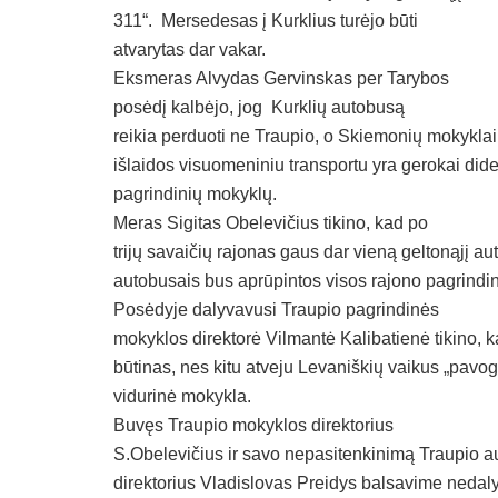
311“.
Mersedesas į Kurklius turėjo būti
atvarytas dar vakar.
Eksmeras Alvydas Gervinskas per Tarybos
posėdį kalbėjo, jog
Kurklių autobusą
reikia perduoti ne Traupio, o Skiemonių mokykla
išlaidos visuomeniniu transportu yra gerokai dide
pagrindinių mokyklų.
Meras Sigitas Obelevičius tikino, kad po
trijų savaičių rajonas gaus dar vieną geltonąjį au
autobusais bus aprūpintos visos rajono pagrindi
Posėdyje dalyvavusi Traupio pagrindinės
mokyklos direktorė Vilmantė Kalibatienė tikino, 
būtinas, nes kitu atveju Levaniškių vaikus „pav
vidurinė mokykla.
Buvęs Traupio mokyklos direktorius
S.Obelevičius ir savo nepasitenkinimą Traupio 
direktorius Vladislovas Preidys balsavime nedal