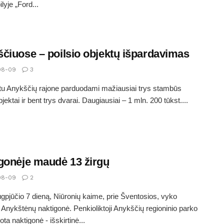
lyje „Ford...
čiuose – poilsio objektų išpardavimas
08-09
3
u Anykščių rajone parduodami mažiausiai trys stambūs
bjektai ir bent trys dvarai. Daugiausiai – 1 mln. 200 tūkst....
gonėje maudė 13 žirgų
08-09
2
ugpjūčio 7 dieną, Niūronių kaime, prie Šventosios, vyko
ė Anykštėnų naktigonė. Penkioliktoji Anykščių regioninio parko
ta naktigonė - išskirtinė...