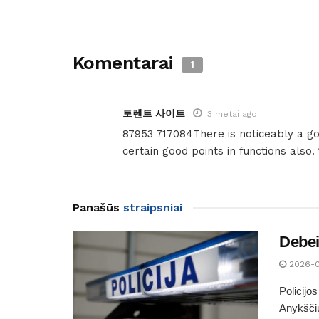
Komentarai
1
토렌트 사이트
3 metai ago
87953 717084There is noticeably a go
certain good points in functions also.
Panašūs
straipsniai
Debei
2026-
Policijo
Anykščių