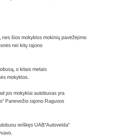
i, nes šios mokyklos mokinių pavėžėjimo
snės nei kitų rajono
tobusą, o kitais metais
nės mokyklos.
kad jos mokyklai autobusas yra
ogs“ Panevežio rajono Raguvos
autobusu reiškęs UAB“Autovelda“
yvavo.