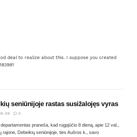
od deal to realize about this. I suppose you created
 183981
kių seniūnijoje rastas susižalojęs vyras
08-09
0
s departamentas praneša, kad rugpjūčio 8 dieną, apie 12 val.,
 rajone, Debeikių seniūnijoje, ties Aušros k., savo