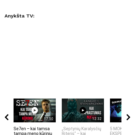
Anykšta TV:
17:50
12:32
Se7en – kai tamsa
„Septynių Karalysčių
5 MOKSLINIA
tampa meno kūriniu
Riteris" – kai
EKSPERIMEN