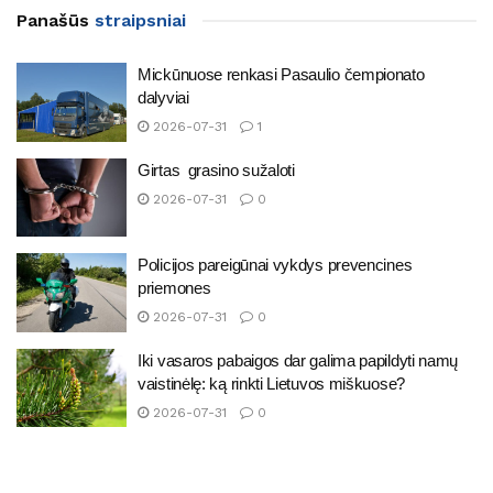
Panašūs
straipsniai
Mickūnuose renkasi Pasaulio čempionato
dalyviai
2026-07-31
1
Girtas grasino sužaloti
2026-07-31
0
Policijos pareigūnai vykdys prevencines
priemones
2026-07-31
0
Iki vasaros pabaigos dar galima papildyti namų
vaistinėlę: ką rinkti Lietuvos miškuose?
2026-07-31
0