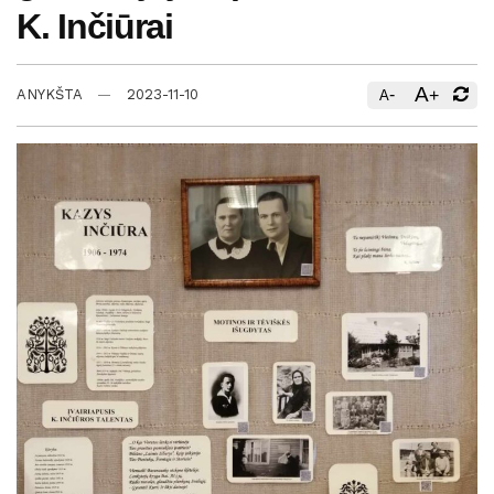
K. Inčiūrai
A
-
+
ANYKŠTA
2023-11-10
A