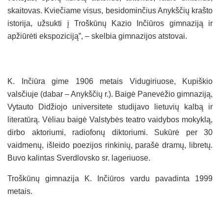
skaitovas. Kviečiame visus, besidominčius Anykščių krašto
istorija, užsukti į Troškūnų Kazio Inčiūros gimnaziją ir
apžiūrėti ekspoziciją”, – skelbia gimnazijos atstovai.
K. Inčiūra gime 1906 metais Vidugiriuose, Kupiškio
valsčiuje (dabar – Anykščių r.). Baigė Panevėžio gimnaziją,
Vytauto Didžiojo universitete studijavo lietuvių kalbą ir
literatūrą. Vėliau baigė Valstybės teatro vaidybos mokyklą,
dirbo aktoriumi, radiofonų diktoriumi. Sukūrė per 30
vaidmenų, išleido poezijos rinkinių, parašė dramų, libretų.
Buvo kalintas Sverdlovsko sr. lageriuose.
Troškūnų gimnazija K. Inčiūros vardu pavadinta 1999
metais.