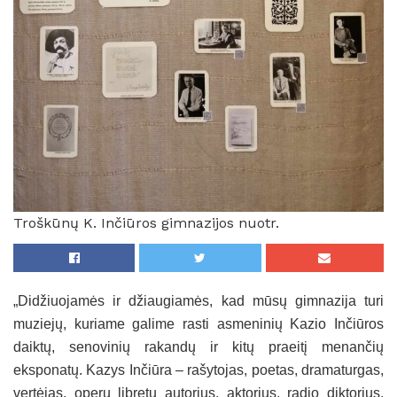
Troškūnų K. Inčiūros gimnazijos nuotr.
„Didžiuojamės ir džiaugiamės, kad mūsų gimnazija turi
muziejų, kuriame galime rasti asmeninių Kazio Inčiūros
daiktų, senovinių rakandų ir kitų praeitį menančių
eksponatų. Kazys Inčiūra – rašytojas, poetas, dramaturgas,
vertėjas, operų libretų autorius, aktorius, radio diktorius,