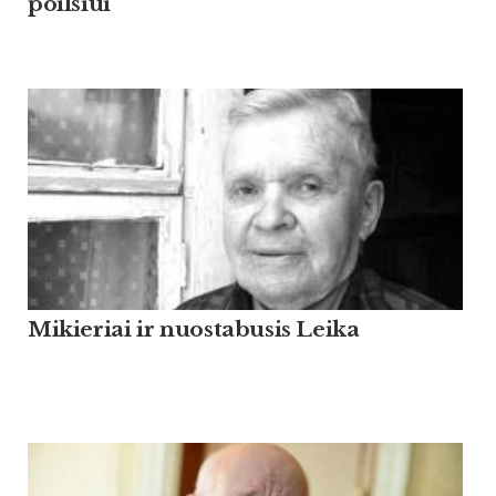
poilsiui
Mikieriai ir nuostabusis Leika