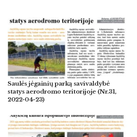
Saulės jėgainių parką savivaldybė
statys aerodromo teritorijoje (Nr.31,
2022-04-23)