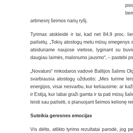
psi
be
artimesnį šeimos narių ryšį.
Tyrimas atskleidė ir tai, kad net 84.9 proc. li
pailsėtų. „Tokių atostogų metu mūsų smegenys 
atsiduriame naujose vietose, lyginant su buv
daugiau laimės, malonumo jausmo“, – pastebi 
„Novaturo“ rinkodaros vadovė Baltijos šalims Olga
svarbiausia atostogų užduotis: „Mes turime leis
energijos, visai nesvarbu, kur keliausime: ar kaž
ir Estiją, kur labai graži gamta ir ta pati mūsų šal
leisti sau pailsėti, o planuojant šeimos kelionę re
Suteikia geresnes emocijas
Vis dėlto, atlikto tyrimo rezultatai parodė, jo