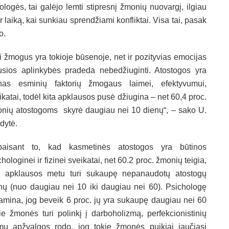
ologės, tai galėjo lemti stipresnį žmonių nuovargį, ilgiau
 laiką, kai sunkiau sprendžiami konfliktai. Visa tai, pasak
mo.
i žmogus yra tokioje būsenoje, net ir pozityvias emocijas
usios aplinkybės pradeda nebedžiuginti. Atostogos yra
nas esminių faktorių žmogaus laimei, efektyvumui,
ikatai, todėl kita apklausos pusė džiugina – net 60,4 proc.
nių atostogoms skyrė daugiau nei 10 dienų“, – sako U.
dytė.
aisant to, kad kasmetinės atostogos yra būtinos
chologinei ir fizinei sveikatai, net 60.2 proc. žmonių teigia,
 apklausos metu turi sukaupę nepanaudotų atostogų
nų (nuo daugiau nei 10 iki daugiau nei 60). Psichologę
amina, jog beveik 6 proc. jų yra sukaupę daugiau nei 60
e žmonės turi polinkį į darboholizmą, perfekcionistinių
imų apžvalgos rodo, jog tokie žmonės puikiai jaučiasi