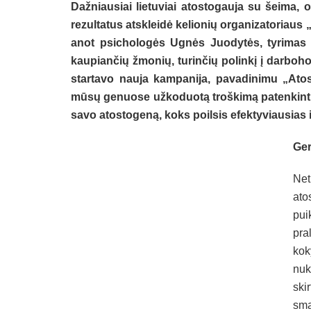
Dažniausiai lietuviai atostogauja su šeima, o 
rezultatus atskleidė kelionių organizatoriaus 
anot psichologės Ugnės Juodytės, tyrimas 
kaupiančių žmonių, turinčių polinkį į darboh
startavo nauja kampanija, pavadinimu „Atos
mūsų genuose užkoduotą troškimą patenkinti po
savo atostogeną, koks poilsis efektyviausias 
Ger
Net
ato
pui
pra
kok
nuk
ski
sma