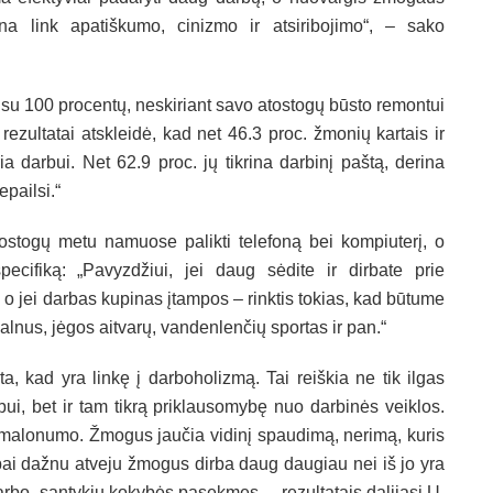
ina link apatiškumo, cinizmo ir atsiribojimo“, – sako
visu 100 procentų, neskiriant savo atostogų būsto remontui
 rezultatai atskleidė, kad net 46.3 proc. žmonių kartais ir
ria darbui. Net 62.9 proc. jų tikrina darbinį paštą, derina
nepailsi.“
togų metu namuose palikti telefoną bei kompiuterį, o
ecifiką: „Pavyzdžiui, jei daug sėdite ir dirbate prie
, o jei darbas kupinas įtampos – rinktis tokias, kad būtume
kalnus, jėgos aitvarų, vandenlenčių sportas ir pan.“
ta, kad yra linkę į darboholizmą. Tai reiškia ne tik ilgas
bui, bet ir tam tikrą priklausomybę nuo darbinės veiklos.
me malonumo. Žmogus jaučia vidinį spaudimą, nerimą, kuris
Labai dažnu atveju žmogus dirba daug daugiau nei iš jo yra
 darbo, santykių kokybės pasekmes, – rezultatais dalijasi U.