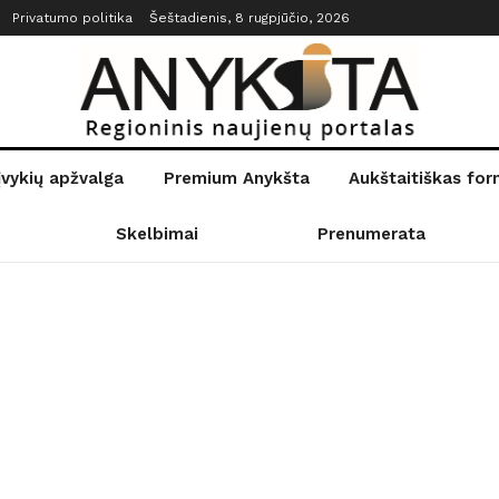
Privatumo politika
Šeštadienis, 8 rugpjūčio, 2026
įvykių apžvalga
Premium Anykšta
Aukštaitiškas fo
Skelbimai
Prenumerata