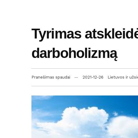
Tyrimas atskleidė 
darboholizmą
Pranešimas spaudai
2021-12-26
Lietuvos ir užs