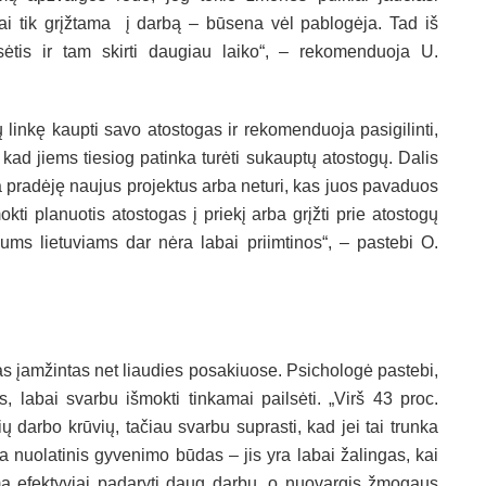
kai tik grįžtama į darbą – būsena vėl pablogėja. Tad iš
sėtis ir tam skirti daugiau laiko“, – rekomenduoja U.
 linkę kaupti savo atostogas ir rekomenduoja pasigilinti,
 kad jiems tiesiog patinka turėti sukauptų atostogų. Dalis
a pradėję naujus projektus arba neturi, kas juos pavaduos
okti planuotis atostogas į priekį arba grįžti prie atostogų
ms lietuviams dar nėra labai priimtinos“, – pastebi O.
žas įamžintas net liaudies posakiuose. Psichologė pastebi,
 labai svarbu išmokti tinkamai pailsėti. „Virš 43 proc.
ų darbo krūvių, tačiau svarbu suprasti, kad jei tai trunka
yra nuolatinis gyvenimo būdas – jis yra labai žalingas, kai
a efektyviai padaryti daug darbų, o nuovargis žmogaus