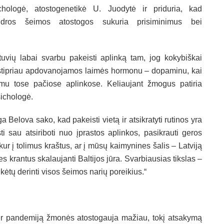
chologė, atostogenetikė U. Juodytė ir priduria, kad
ndros šeimos atostogos sukuria prisiminimus bei
etuvių labai svarbu pakeisti aplinką tam, jog kokybiškai
stipriau apdovanojamos laimės hormonu – dopaminu, kai
imu tose pačiose aplinkose. Keliaujant žmogus patiria
psichologė.
 Belova sako, kad pakeisti vietą ir atsikratyti rutinos yra
ti sau atsiriboti nuo įprastos aplinkos, pasikrauti geros
kur į tolimus kraštus, ar į mūsų kaimynines šalis – Latviją
ies krantus skalaujanti Baltijos jūra. Svarbiausias tikslas –
ikėtų derinti visos šeimos narių poreikius.“
g per pandemiją žmonės atostogauja mažiau, tokį atsakymą