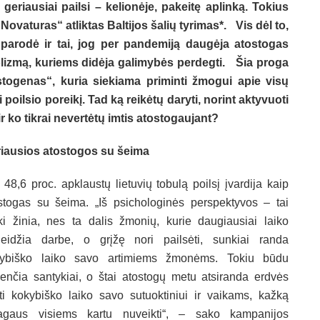
geriausiai pailsi – kelionėje, pakeitę aplinką. Tokius
„Novaturas“ atliktas
Baltijos šalių tyrimas*.
Vis dėl to,
parodė ir tai, jog per pandemiją daugėja atostogas
olizmą, kuriems didėja galimybės perdegti.
Šia proga
togenas“, kuria siekiama priminti žmogui apie visų
ilsio poreikį. Tad ką reikėtų daryti, norint aktyvuoti
ir ko tikrai nevertėtų imtis atostogaujant?
iausios atostogos su šeima
 48,6 proc. apklaustų lietuvių tobulą poilsį įvardija kaip
stogas su šeima. „Iš psichologinės perspektyvos – tai
ki žinia, nes ta dalis žmonių, kurie daugiausiai laiko
leidžia darbe, o grįžę nori pailsėti, sunkiai randa
ybiško laiko savo artimiems žmonėms. Tokiu būdu
enčia santykiai, o štai atostogų metu atsiranda erdvės
rti kokybiško laiko savo sutuoktiniui ir vaikams, kažką
gaus visiems kartu nuveikti“, – sako kampanijos