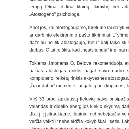
tempą lėtina, didina klaidų tikimybę bei art
„Atostogeno“ psichologė.
Anot jos, kai atostogaujame, turėtume tai daryti 
ar darbinio elektroninio pašto tikrinimui: „Tyrimo
dažniau ne tik atostogauja, bet ir dalį laiko ski
darbus. O tai reiškia, kad „neatsijungia“ ir pilnai 
Tokiems žmonėms O. Belova rekomenduoja atos
pačias atostogas rinktis pagal savo darbo sp
kompiuterio, reikėtų rinktis aktyvesnes atostogas
„čia ir dabar“ momente, tai galėtų būti kopimas į 
Virš 33 proc. apklaustų lietuvių patys prisipažįs
valandas ir didelio energijos kiekio skyrimą dar
„Kai į jį įsitraukiame, ilgainiui net nebejaučia
verčia veikti ir nebeleidžia kokybiškai ilsėtis. 
tikimasi ir ilgainiui patiria neigiamas sveikatos,