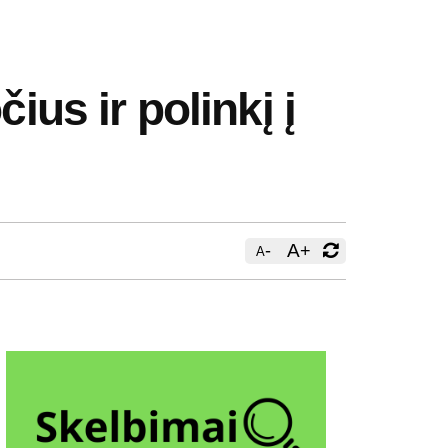
ius ir polinkį į
-
A
+
A