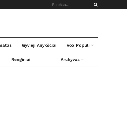
rmatas
Gyvieji Anykščiai
Vox Populi
Renginiai
Archyvas