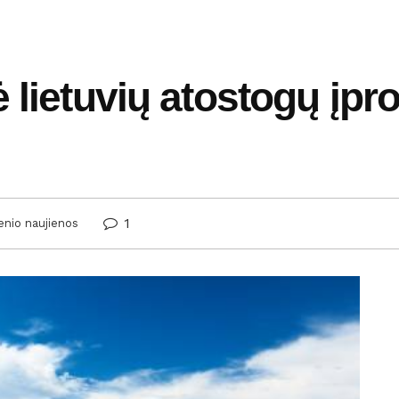
lietuvių atostogų įproč
1
ienio naujienos