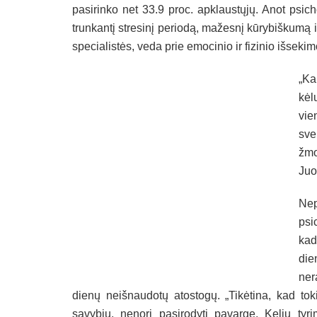
pasirinko net 33.9 proc. apklaustųjų. Anot psich
trunkantį stresinį periodą, mažesnį kūrybiškumą ir
specialistės, veda prie emocinio ir fizinio išseki
„Ka
kėl
vie
sve
žmo
Juo
Nep
psi
kad
die
ner
dienų neišnaudotų atostogų. „Tikėtina, kad toki
savybių, nenori pasirodyti pavargę. Kelių tyr