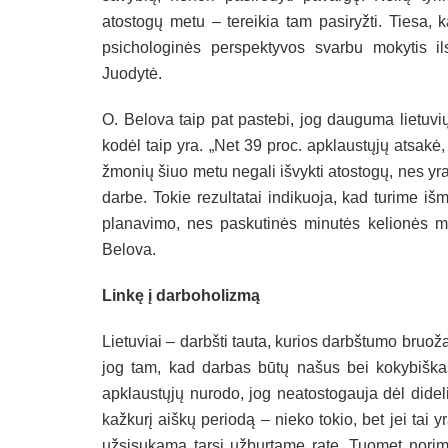
atostogų metu – tereikia tam pasiryžti. Tiesa, 
psichologinės perspektyvos svarbu mokytis il
Juodytė.
O. Belova taip pat pastebi, jog dauguma lietuvių
kodėl taip yra. „Net 39 proc. apklaustųjų atsakė,
žmonių šiuo metu negali išvykti atostogų, nes yr
darbe. Tokie rezultatai indikuoja, kad turime išm
planavimo, nes paskutinės minutės kelionės mu
Belova.
Linkę į darboholizmą
Lietuviai – darbšti tauta, kurios darbštumo bruo
jog tam, kad darbas būtų našus bei kokybiškas,
apklaustųjų nurodo, jog neatostogauja dėl dideli
kažkurį aiškų periodą – nieko tokio, bet jei tai 
užsisukama tarsi užburtame rate. Tuomet norim