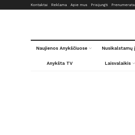
Kontaktai
Reklama
Apie mus
Prisijungti
Prenumerata
Naujienos Anykščiuose
Nusikalstamų 
Anykšta TV
Laisvalaikis