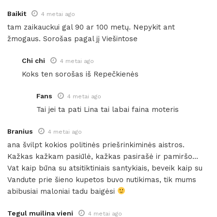
Baikit
4 metai ago
tam zaikauckui gal 90 ar 100 metų. Nepykit ant
žmogaus. Sorošas pagal jį Viešintose
Chi chi
4 metai ago
Koks ten sorošas iš Repečkienės
Fans
4 metai ago
Tai jei ta pati Lina tai labai faina moteris
Branius
4 metai ago
ana švilpt kokios politinės priešrinkiminės aistros.
Kažkas kažkam pasiūlė, kažkas pasirašė ir pamiršo…
Vat kaip būna su atsitiktiniais santykiais, beveik kaip su
Vandute prie šieno kupetos buvo nutikimas, tik mums
abibusiai maloniai tadu baigėsi
Tegul muilina vieni
4 metai ago