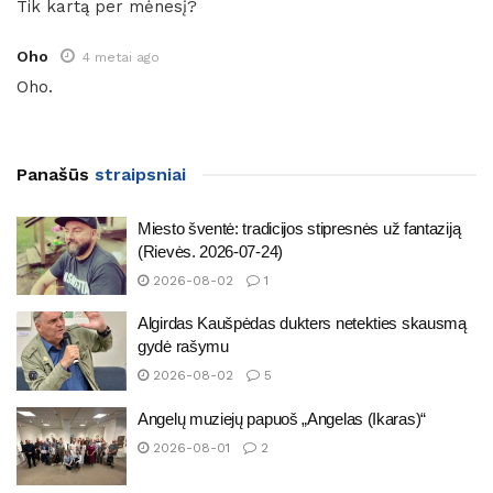
Tik kartą per mėnesį?
Oho
4 metai ago
Oho.
Panašūs
straipsniai
Miesto šventė: tradicijos stipresnės už fantaziją
(Rievės. 2026-07-24)
2026-08-02
1
Algirdas Kaušpėdas dukters netekties skausmą
gydė rašymu
2026-08-02
5
Angelų muziejų papuoš „Angelas (Ikaras)“
2026-08-01
2