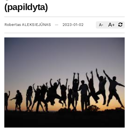
(papildyta)
A
-
+
Robertas ALEKSIEJŪNAS
2023-01-02
A