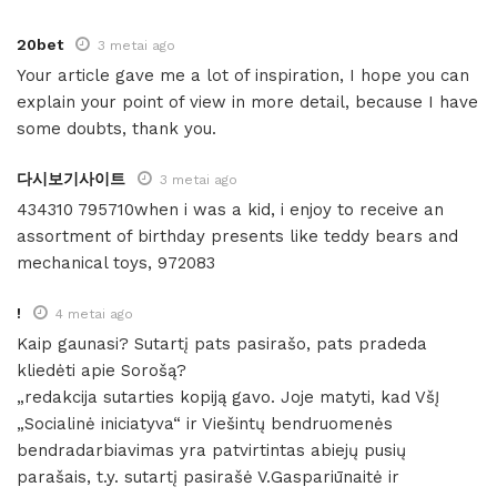
20bet
3 metai ago
Your article gave me a lot of inspiration, I hope you can
explain your point of view in more detail, because I have
some doubts, thank you.
다시보기사이트
3 metai ago
434310 795710when i was a kid, i enjoy to receive an
assortment of birthday presents like teddy bears and
mechanical toys, 972083
!
4 metai ago
Kaip gaunasi? Sutartį pats pasirašo, pats pradeda
kliedėti apie Sorošą?
„redakcija sutarties kopiją gavo. Joje matyti, kad VšĮ
„Socialinė iniciatyva“ ir Viešintų bendruomenės
bendradarbiavimas yra patvirtintas abiejų pusių
parašais, t.y. sutartį pasirašė V.Gaspariūnaitė ir