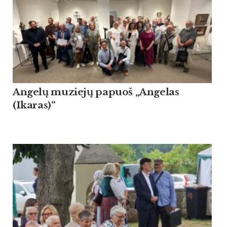
Angelų muziejų papuoš „Angelas
(Ikaras)“