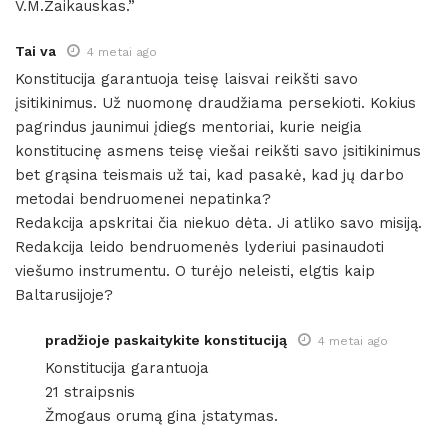
V.M.Zaikauskas.”
Tai va
4 metai ago
Konstitucija garantuoja teisę laisvai reikšti savo
įsitikinimus. Už nuomonę draudžiama persekioti. Kokius
pagrindus jaunimui įdiegs mentoriai, kurie neigia
konstitucinę asmens teisę viešai reikšti savo įsitikinimus
bet grąsina teismais už tai, kad pasakė, kad jų darbo
metodai bendruomenei nepatinka?
Redakcija apskritai čia niekuo dėta. Ji atliko savo misiją.
Redakcija leido bendruomenės lyderiui pasinaudoti
viešumo instrumentu. O turėjo neleisti, elgtis kaip
Baltarusijoje?
pradžioje paskaitykite konstituciją
4 metai ago
Konstitucija garantuoja
21 straipsnis
Žmogaus orumą gina įstatymas.