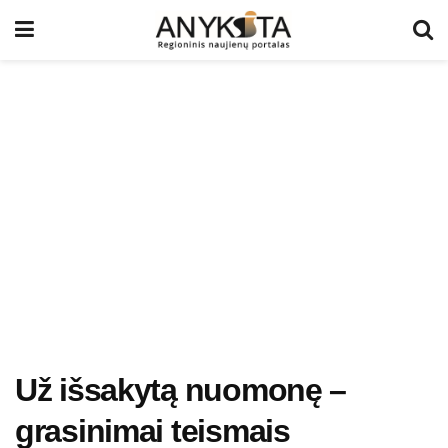
Už išsakytą nuomonę –
grasinimai teismais