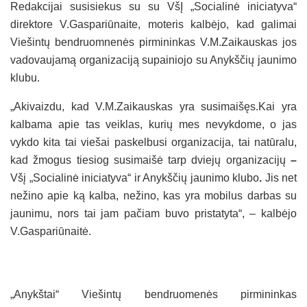
Redakcijai susisiekus su su VšĮ „Socialinė iniciatyva“
direktore V.Gaspariūnaite, moteris kalbėjo, kad galimai
Viešintų bendruomnenės pirmininkas V.M.Zaikauskas jos
vadovaujamą organizaciją supainiojo su Anykščių jaunimo
klubu.
„Akivaizdu, kad V.M.Zaikauskas yra susimaišęs.Kai yra
kalbama apie tas veiklas, kurių mes nevykdome, o jas
vykdo kita tai viešai paskelbusi organizacija, tai natūralu,
kad žmogus tiesiog susimaišė tarp dviejų organizacijų
–
Všį „Socialinė iniciatyva“ ir Anykščių jaunimo klubo
.
Jis net
nežino apie ką kalba, nežino, kas yra mobilus darbas su
jaunimu, nors tai jam pačiam buvo pristatyta“, – kalbėjo
V.Gaspariūnaitė.
„Anykštai“ Viešintų bendruomenės pirmininkas