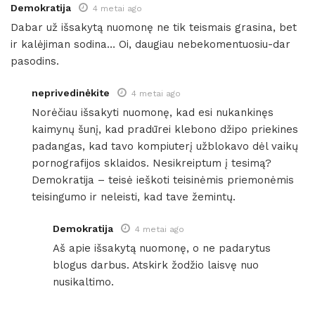
Demokratija
4 metai ago
Dabar už išsakytą nuomonę ne tik teismais grasina, bet
ir kalėjiman sodina… Oi, daugiau nebekomentuosiu-dar
pasodins.
neprivedinėkite
4 metai ago
Norėčiau išsakyti nuomonę, kad esi nukankinęs
kaimynų šunį, kad pradūrei klebono džipo priekines
padangas, kad tavo kompiuterį užblokavo dėl vaikų
pornografijos sklaidos. Nesikreiptum į tesimą?
Demokratija – teisė ieškoti teisinėmis priemonėmis
teisingumo ir neleisti, kad tave žemintų.
Demokratija
4 metai ago
Aš apie išsakytą nuomonę, o ne padarytus
blogus darbus. Atskirk žodžio laisvę nuo
nusikaltimo.