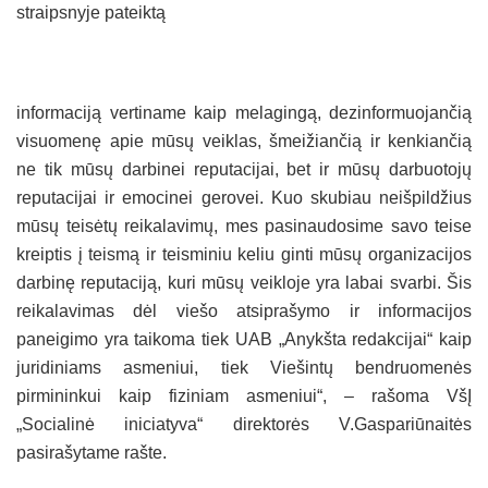
straipsnyje pateiktą
informaciją vertiname kaip melagingą, dezinformuojančią
visuomenę apie mūsų veiklas, šmeižiančią ir kenkiančią
ne tik mūsų darbinei reputacijai, bet ir mūsų darbuotojų
reputacijai ir emocinei gerovei. Kuo skubiau neišpildžius
mūsų teisėtų reikalavimų, mes pasinaudosime savo teise
kreiptis į teismą ir teisminiu keliu ginti mūsų organizacijos
darbinę reputaciją, kuri mūsų veikloje yra labai svarbi. Šis
reikalavimas dėl viešo atsiprašymo ir informacijos
paneigimo yra taikoma tiek UAB „Anykšta redakcijai“ kaip
juridiniams asmeniui, tiek Viešintų bendruomenės
pirmininkui kaip fiziniam asmeniui“, – rašoma VšĮ
„Socialinė iniciatyva“ direktorės V.Gaspariūnaitės
pasirašytame rašte.