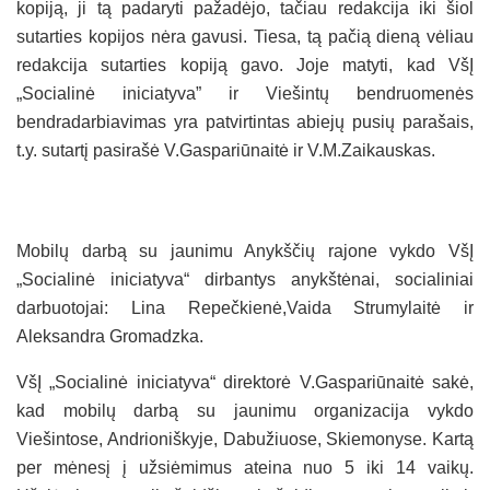
kopiją, ji tą padaryti pažadėjo, tačiau redakcija iki šiol
sutarties kopijos nėra gavusi. Tiesa, tą pačią dieną vėliau
redakcija sutarties kopiją gavo. Joje matyti, kad VšĮ
„Socialinė iniciatyva” ir Viešintų bendruomenės
bendradarbiavimas yra patvirtintas abiejų pusių parašais,
t.y. sutartį pasirašė V.Gaspariūnaitė ir V.M.Zaikauskas.
Mobilų darbą su jaunimu Anykščių rajone vykdo VšĮ
„Socialinė iniciatyva“ dirbantys anykštėnai, socialiniai
darbuotojai: Lina Repečkienė,Vaida Strumylaitė ir
Aleksandra Gromadzka.
VšĮ „Socialinė iniciatyva“ direktorė V.Gaspariūnaitė sakė,
kad mobilų darbą su jaunimu organizacija vykdo
Viešintose, Andrioniškyje, Dabužiuose, Skiemonyse. Kartą
per mėnesį į užsiėmimus ateina nuo 5 iki 14 vaikų.