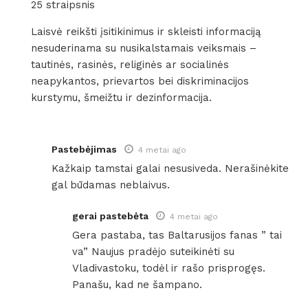
25 straipsnis
Laisvė reikšti įsitikinimus ir skleisti informaciją
nesuderinama su nusikalstamais veiksmais –
tautinės, rasinės, religinės ar socialinės
neapykantos, prievartos bei diskriminacijos
kurstymu, šmeižtu ir dezinformacija.
Pastebėjimas
4 metai ago
Kažkaip tamstai galai nesusiveda. Nerašinėkite
gal būdamas neblaivus.
gerai pastebėta
4 metai ago
Gera pastaba, tas Baltarusijos fanas ” tai
va” Naujus pradėjo suteikinėti su
Vladivastoku, todėl ir rašo prisprogęs.
Panašu, kad ne šampano.