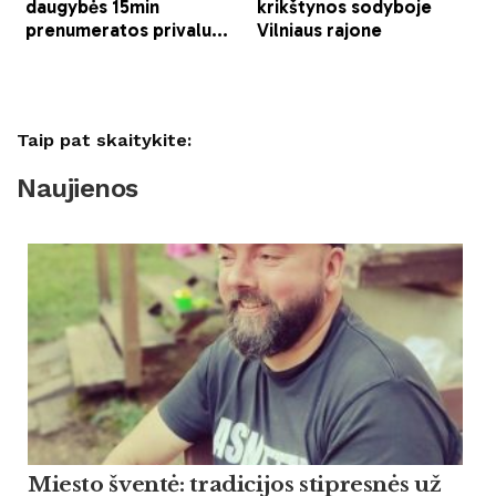
Taip pat skaitykite:
Naujienos
Miesto šventė: tradicijos stipresnės už