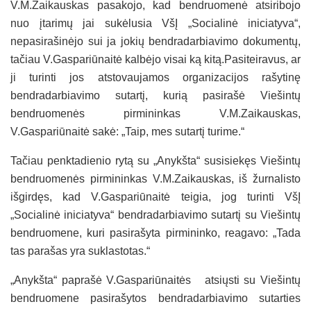
V.M.Zaikauskas pasakojo, kad bendruomenė atsiribojo
nuo įtarimų jai sukėlusia VšĮ „Socialinė iniciatyva“,
nepasirašinėjo sui ja jokių bendradarbiavimo dokumentų,
tačiau V.Gaspariūnaitė kalbėjo visai ką kitą.Pasiteiravus, ar
ji turinti jos atstovaujamos organizacijos rašytinę
bendradarbiavimo sutartį, kurią pasirašė Viešintų
bendruomenės pirmininkas V.M.Zaikauskas,
V.Gaspariūnaitė sakė: „Taip, mes sutartį turime.“
Tačiau penktadienio rytą su „Anykšta“ susisiekęs Viešintų
bendruomenės pirmininkas V.M.Zaikauskas, iš žurnalisto
išgirdęs, kad V.Gaspariūnaitė teigia, jog turinti VšĮ
„Socialinė iniciatyva“ bendradarbiavimo sutartį su Viešintų
bendruomene, kuri pasirašyta pirmininko, reagavo: „Tada
tas parašas yra suklastotas.“
„Anykšta“ paprašė V.Gaspariūnaitės atsiųsti su Viešintų
bendruomene pasirašytos bendradarbiavimo sutarties