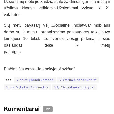
Užsiėmimų metu jie žaidžia stalo žaidimus, gamina muilą ir
užsiima kitomis veiklomis.Užsiėmimai vyksta iki 21
valandos.
Šių metų pavasarį VšĮ „Socialinė iniciatyva“ mobilaus
darbo su jaunimu organizavimo paslaugoms teikti buvo
laimėjusi 10 tūkst. Eur vertės viešąjį pirkimą ir šias
paslaugas teikė iki metų
pabaigos
Plačiau šia tema – laikraštyje „Anykšta“.
Tags:
Viešintų bendruomenė
Viktorija Gaspariūnaitė
Vitas Mykolas Zaikauskas
VšĮ "Socialinė iniciatyva"
Komentarai
22