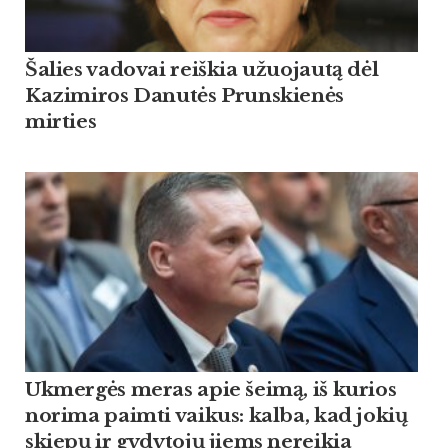
Šalies vadovai reiškia užuojautą dėl
Kazimiros Danutės Prunskienės
mirties
Ukmergės meras apie šeimą, iš kurios
norima paimti vaikus: kalba, kad jokių
skiepų ir gydytojų jiems nereikia