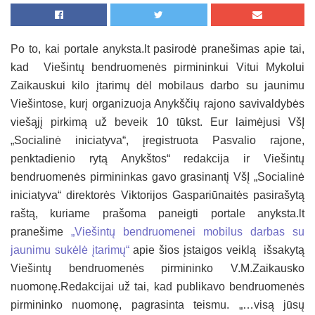
Po to, kai portale anyksta.lt pasirodė pranešimas apie tai,
kad Viešintų bendruomenės pirmininkui Vitui Mykolui
Zaikauskui kilo įtarimų dėl mobilaus darbo su jaunimu
Viešintose, kurį organizuoja Anykščių rajono savivaldybės
viešąjį pirkimą už beveik 10 tūkst. Eur laimėjusi VšĮ
„Socialinė iniciatyva“, įregistruota Pasvalio rajone,
penktadienio rytą Anykštos“ redakcija ir Viešintų
bendruomenės pirmininkas gavo grasinantį VšĮ „Socialinė
iniciatyva“ direktorės Viktorijos Gaspariūnaitės pasirašytą
raštą, kuriame prašoma paneigti portale anyksta.lt
pranešime
„Viešintų bendruomenei mobilus darbas su
jaunimu sukėlė įtarimų“
apie šios įstaigos veiklą išsakytą
Viešintų bendruomenės pirmininko V.M.Zaikausko
nuomonę.Redakcijai už tai, kad publikavo bendruomenės
pirmininko nuomonę, pagrasinta teismu. „…visą jūsų