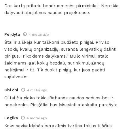
Dar kartą pritariu bendruomenės pirmininkui. Nereikia
dalyvauti abejotinos naudos projektuose.
Perdyla
4 metai ago
Štai ir aiškėja kur taškomi biudžeto pinigai. Priviso
visokių kvailų organizacijų, suranda lengvatikių dalinti
pinigus. Ir kokiems dalykams? Muilo virimui, stalo
žaidimams, gal kokių bezdalų surinkimui, gandų
nešiojimui ir t.t. Tik duokit pinigų, kur juos padėti
sugalvosim.
Chi chi
4 metai ago
Oi tai čia nieko tokio. Babanės naudos neduos bet ir
nepakenks. Pinigėliai bus įsisavinti ataskaita parašyta
Logika
4 metai ago
Koks savivaldybės berazūmis tvirtina tokius tuščius