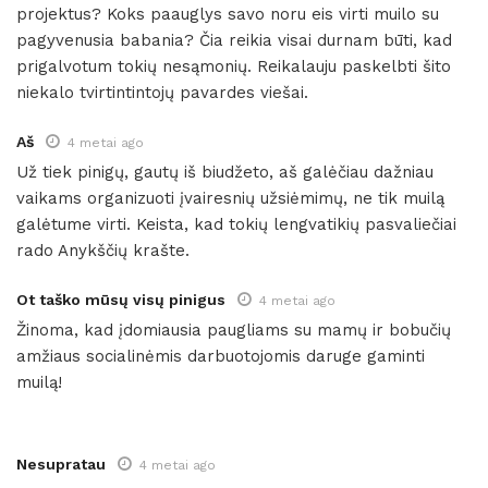
projektus? Koks paauglys savo noru eis virti muilo su
pagyvenusia babania? Čia reikia visai durnam būti, kad
prigalvotum tokių nesąmonių. Reikalauju paskelbti šito
niekalo tvirtintintojų pavardes viešai.
Aš
4 metai ago
Už tiek pinigų, gautų iš biudžeto, aš galėčiau dažniau
vaikams organizuoti įvairesnių užsiėmimų, ne tik muilą
galėtume virti. Keista, kad tokių lengvatikių pasvaliečiai
rado Anykščių krašte.
Ot taško mūsų visų pinigus
4 metai ago
Žinoma, kad įdomiausia paugliams su mamų ir bobučių
amžiaus socialinėmis darbuotojomis daruge gaminti
muilą!
Nesupratau
4 metai ago