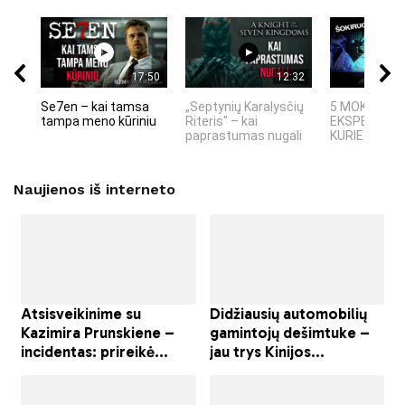
17:50
12:32
Se7en – kai tamsa
„Septynių Karalysčių
5 MOKSLINIA
tampa meno kūriniu
Riteris" – kai
EKSPERIMEN
paprastumas nugali
KURIE SUKRĖT
Naujienos iš interneto