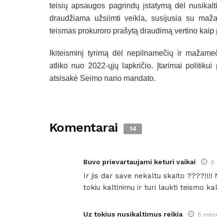
teisių apsaugos pagrindų įstatymą dėl nusikalt
draudžiama užsiimti veikla, susijusia su maža
teismas prokuroro prašytą draudimą vertino kaip p
Ikiteisminį tyrimą dėl nepilnamečių ir mažameč
atliko nuo 2022-ųjų lapkričio. Įtarimai politiku
atsisakė Seimo nario mandato.
Komentarai
14
Buvo prievartaujami keturi vaikai
8 
Ir jis dar save nekaltu skaito ????!!!! 
tokiu kaltinimu ir turi laukti teismo ka
Uz tokius nusikaltimus reikia
8 mėne