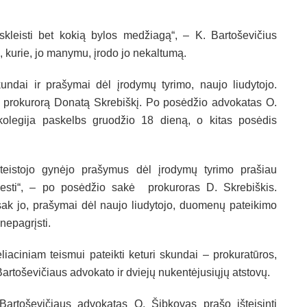
skleisti bet kokią bylos medžiagą“, – K. Bartoševičius
, kurie, jo manymu, įrodo jo nekaltumą.
undai ir prašymai dėl įrodymų tyrimo, naujo liudytojo.
nti prokurorą Donatą Skrebiškį. Po posėdžio advokatas O.
olegija paskelbs gruodžio 18 dieną, o kitas posėdis
teistojo gynėjo prašymus dėl įrodymų tyrimo prašiau
esti“, – po posėdžio sakė prokuroras D. Skrebiškis.
ak jo, prašymai dėl naujo liudytojo, duomenų pateikimo
 nepagrįsti.
liaciniam teismui pateikti keturi skundai – prokuratūros,
Bartoševičiaus advokato ir dviejų nukentėjusiųjų atstovų.
Bartoševičiaus advokatas O. Šibkovas prašo išteisinti