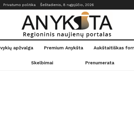
Privatumo politika
Šeštadienis, 8 rugpjūčio, 2026
įvykių apžvalga
Premium Anykšta
Aukštaitiškas fo
Skelbimai
Prenumerata