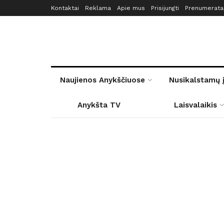
Kontaktai
Reklama
Apie mus
Prisijungti
Prenumerata
Naujienos Anykščiuose
Nusikalstamų 
Anykšta TV
Laisvalaikis