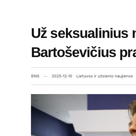
Už seksualinius 
Bartoševičius pr
BNS
2025-12-10
Lietuvos ir užsienio naujienos