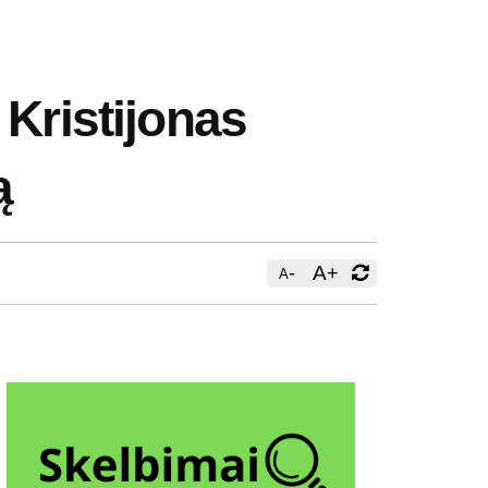
 Kristijonas
ą
-
A
+
A