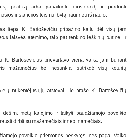
usį politiką arba panaikinti nuosprendį ir perduoti
mosios instancijos teismui bylą nagrinėti iš naujo.
 liepą K. Bartoševičių pripažino kaltu dėl visų jam
tus laisvės atėmimo, taip pat tenkino ieškinių turtinei ir
 K. Bartoševičius prievartavo vieną vaiką jam būnant
ris mažamečius bei nesunkiai sutrikdė visų keturių
iejų nukentėjusiųjų atstovai, jie prašo K. Bartoševičių
 dešimt metų kalėjimo ir taikyti baudžiamojo poveikio
austi dirbti su mažamečiais ir nepilnamečiais.
iamojo poveikio priemonės neskyręs, nes pagal Vaiko