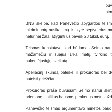
buv
pir
BNS skelbė, kad Panevėžio apygardos teismas
inkriminuotų nusikaltimų ir skyrė septynerius me
neturinei žalai atlyginti už beveik 28 tūkst. eurų.
Teismas konstatavo, kad būdamas Seimo nariu
mažamečiu ir suėjus 14-ai metų, tvirkino t
nukentėjusiųjų sveikatą.
Apeliacinį skundą pateikė ir prokuroras bei dv
nuteisti griežčiau.
Prokuroras prašė buvusiam Seimo nariui skirti
priemonę – atlikus bausmę, penkerius metus uždr
Panevėžio teismas argumentavo minėtos baudž