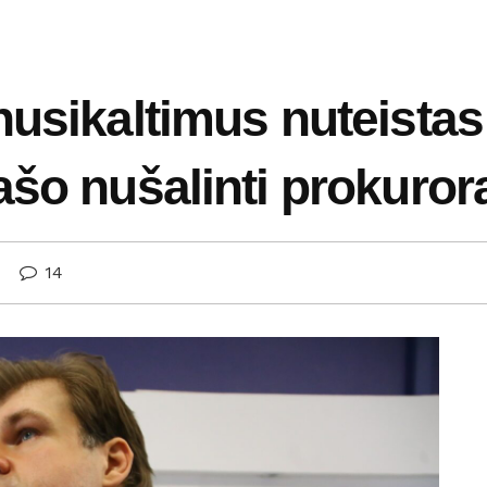
nusikaltimus nuteistas
ašo nušalinti prokuror
14