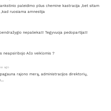
sankstinio paleidimo plius chemine kastracija ,bet sitam
u ,kad ruosiama amnestija
bendražygio nepalieka!!! Tegyvuoja pedopartija!!!
as neapsiribojo Ačo veiklomis ?
ai ago
p pagauna rajono merą, administracijos direktorių,
e…