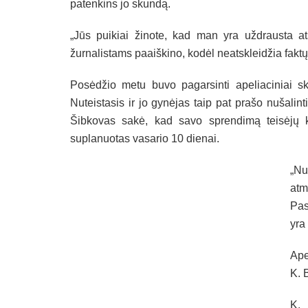
patenkins jo skundą.
„Jūs puikiai žinote, kad man yra uždrausta at
žurnalistams paaiškino, kodėl neatskleidžia faktų
Posėdžio metu buvo pagarsinti apeliaciniai sk
Nuteistasis ir jo gynėjas taip pat prašo nušali
Šibkovas sakė, kad savo sprendimą teisėjų k
suplanuotas vasario 10 dienai.
„Nu
atm
Pas
yra
Ape
K. 
K. 