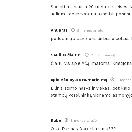
Sodinti maziausia 20 metu be teises i
uoliam koncervatoriu suneliui ,panas
Anupras
8 mėnesiai ago
pedopartija savo prisidirbusio uolaus 
Saulius čia tu?
8 mėnesiai ago
Čia tu vis apie Ačą, matomai Kristijon
apie Ačo bylos numarinimą
8 mėnesi
Eilinis seimo narys ir viskas, bet kai
stambų verslininką viename asmenyj
Bubu
8 mėnesiai ago
O ką Puzinas šiuo klausimu???