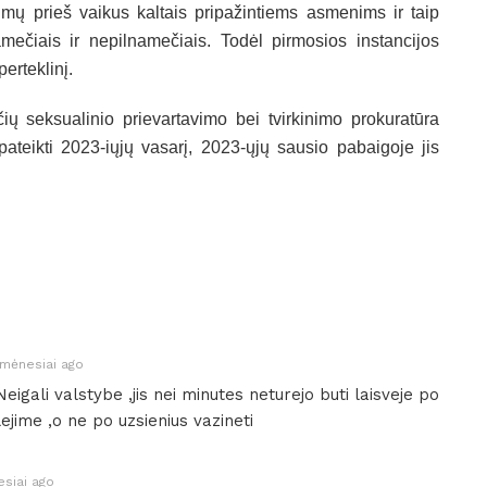
imų prieš vaikus kaltais pripažintiems asmenims ir taip
mečiais ir nepilnamečiais. Todėl pirmosios instancijos
erteklinį.
ių seksualinio prievartavimo bei tvirkinimo prokuratūra
i pateikti 2023-iųjų vasarį, 2023-ųjų sausio pabaigoje jis
mėnesiai ago
Neigali valstybe ,jis nei minutes neturejo buti laisveje po
lejime ,o ne po uzsienius vazineti
siai ago