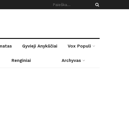
rmatas
Gyvieji Anykščiai
Vox Populi
Renginiai
Archyvas