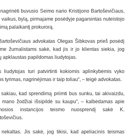
 nagrinėti buvusio Seimo nario Kristijono Bartoševičiaus,
eš vaikus, bylą, pirmajame posėdyje pagarsintas nuteistojo
nimą palaikantį prokurorą.
Bartoševičiaus advokatas Olegas Šibkovas prieš posėdį
sme žurnalistams sakė, kad jis ir jo klientas siekia, jog
ų apklaustas papildomas liudytojas.
s liudytojas turi patvirtinti kokiomis aplinkybėmis vyko
os tyrimas, nagrinėjimas ir taip toliau“, – teigė advokatas.
 sakiau, kad sprendimą priimti bus sunku, tai akivaizdu,
 mano žodžiai išsipildė su kaupu“, – kalbėdamas apie
rmosios instancijos teismo nuosprendį sakė K.
toševičius.
nekaltas. Jis sakė, jog tikisi, kad apeliacinis teismas