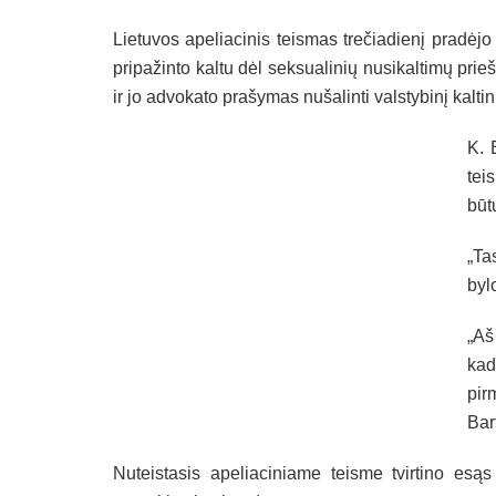
Lietuvos apeliacinis teismas trečiadienį pradėjo
pripažinto kaltu dėl seksualinių nusikaltimų pri
ir jo advokato prašymas nušalinti valstybinį kalti
K. 
tei
būt
„Ta
byl
„Aš
kad
pi
Bar
Nuteistasis apeliaciniame teisme tvirtino esąs 