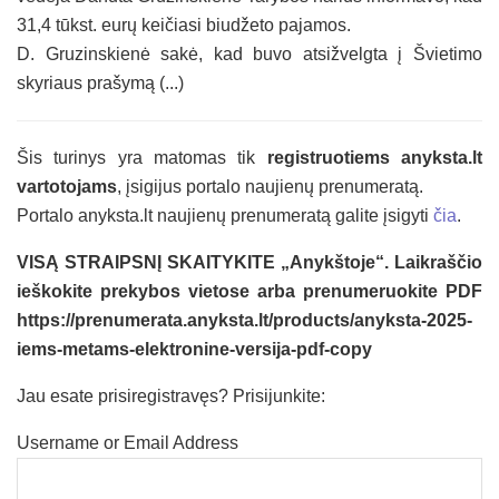
31,4 tūkst. eurų keičiasi biudžeto pajamos.
D. Gruzinskienė sakė, kad buvo atsižvelgta į Švietimo
skyriaus prašymą (...)
Šis turinys yra matomas tik
registruotiems anyksta.lt
vartotojams
, įsigijus portalo naujienų prenumeratą.
Portalo anyksta.lt naujienų prenumeratą galite įsigyti
čia
.
VISĄ STRAIPSNĮ SKAITYKITE „Anykštoje“. Laikraščio
ieškokite prekybos vietose arba prenumeruokite PDF
https://prenumerata.anyksta.lt/products/anyksta-2025-
iems-metams-elektronine-versija-pdf-copy
Jau esate prisiregistravęs? Prisijunkite:
Username or Email Address