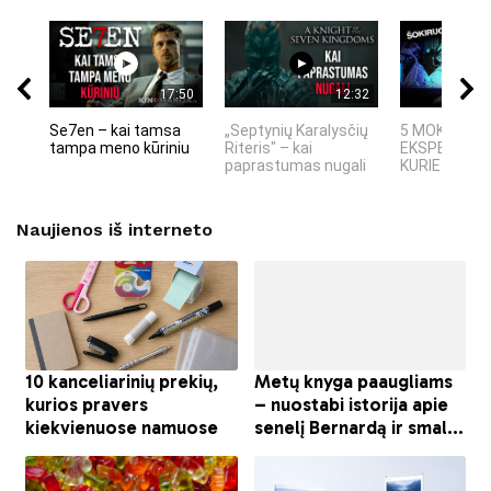
17:50
12:32
Se7en – kai tamsa
„Septynių Karalysčių
5 MOKSLINIA
tampa meno kūriniu
Riteris" – kai
EKSPERIMEN
paprastumas nugali
KURIE SUKRĖT
Naujienos iš interneto