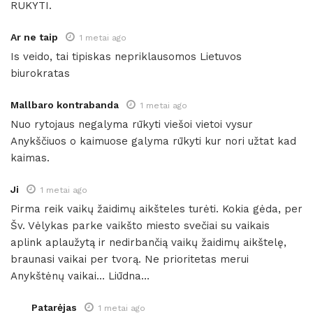
RUKYTI.
Ar ne taip
1 metai ago
Is veido, tai tipiskas nepriklausomos Lietuvos
biurokratas
Mallbaro kontrabanda
1 metai ago
Nuo rytojaus negalyma rūkyti viešoi vietoi vysur
Anykščiuos o kaimuose galyma rūkyti kur nori užtat kad
kaimas.
Ji
1 metai ago
Pirma reik vaikų žaidimų aikšteles turėti. Kokia gėda, per
Šv. Vėlykas parke vaikšto miesto svečiai su vaikais
aplink aplaužytą ir nedirbančią vaikų žaidimų aikštelę,
braunasi vaikai per tvorą. Ne prioritetas merui
Anykštėnų vaikai… Liūdna…
Patarėjas
1 metai ago