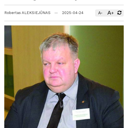
A
-
+
Robertas ALEKSIEJŪNAS
2025-04-24
A