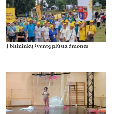
Į bitininkų šventę plūsta žmonės