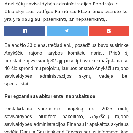
Anykščių savivaldybės administracijos Bendrojo ir
ūkio skyriaus vedėjas Ramūnas Blazarėnas svarsto ko
yra yra daugiau: patenkintų ar nepatenkintų.
Balandžio 23 dieną, trečiadienį, į posėdžius buvo susirinkę
Anykščių rajono tarybos komitetų nariai. Prieš šį
penktadienį vyksiantį 32-ąjį posėdį buvo susipažįstama su
40-čia sprendimų projektų, kuriuos pristatė Anykščių rajono
savivaldybės administracijos skyrių vedėjai bei
specialistai.
Per egzaminus abiturientai neprakaituos
Pristatydama sprendimo projektą dėl 2025 metų
savivaldybės biudžeto pakeitimo, Anykščių rajono
savivaldybės administracijos Finansų ir apskaitos skyriaus
vedėja Danuta Gruzinskienė Tarybos narius informavo, kad