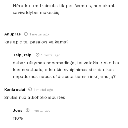
Nėra ko ten trainiotis tik per šventes, nemokant
savivaldybei mokesčių.
Anupras
1 metai ago
kas apie tai pasakys vaikams?
Taip, taip!
1 metai ago
dabar rūkymas nebemadinga, tai valdžia ir skelbia
kas neaktualu, o kitokie svaiginimaiasi ir dar kas
nepadoraus nebus uždrausta tiems rinkėjams jų?
Konkreciai
1 metai ago
Snukis nuo alkoholio ispurtes
Jons
1 metai ago
110%