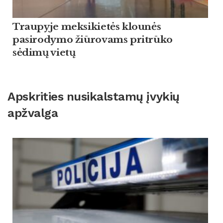
Traupyje meksikietės klounės
pasirodymo žiūrovams pritrūko
sėdimų vietų
Apskrities nusikalstamų įvykių
apžvalga