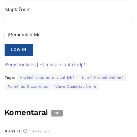
Slaptažodis
Remember Me
Registruokitės
|
Pamiršai slaptažodį?
Tags:
Anykščių rajono savivaldybė
Nijolė Pranckevičienė
Ramūnas Blazarėnas
Vaiva Daugelavičienė
Komentarai
10
RUKYTI
1 metai ago