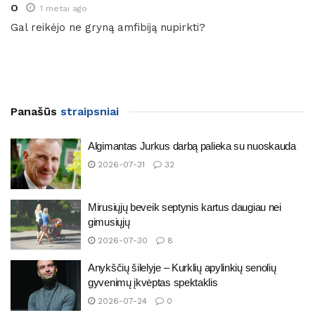
O
1 metai ago
Gal reikėjo ne gryną amfibiją nupirkti?
Panašūs
straipsniai
Algimantas Jurkus darbą palieka su nuoskauda
2026-07-31
32
Mirusiųjų beveik septynis kartus daugiau nei
gimusiųjų
2026-07-30
8
Anykščių šilelyje – Kurklių apylinkių senolių
gyvenimų įkvėptas spektaklis
2026-07-24
0