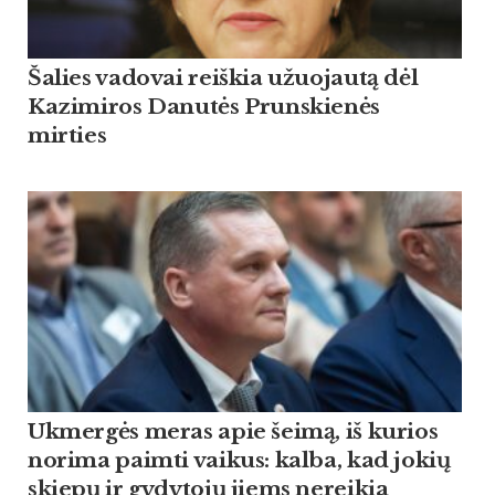
Šalies vadovai reiškia užuojautą dėl
Kazimiros Danutės Prunskienės
mirties
Ukmergės meras apie šeimą, iš kurios
norima paimti vaikus: kalba, kad jokių
skiepų ir gydytojų jiems nereikia