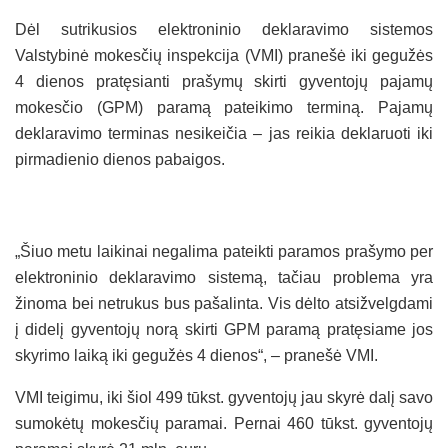
Dėl sutrikusios elektroninio deklaravimo sistemos
Valstybinė mokesčių inspekcija (VMI) pranešė iki gegužės
4 dienos pratęsianti prašymų skirti gyventojų pajamų
mokesčio (GPM) paramą pateikimo terminą. Pajamų
deklaravimo terminas nesikeičia – jas reikia deklaruoti iki
pirmadienio dienos pabaigos.
„Šiuo metu laikinai negalima pateikti paramos prašymo per
elektroninio deklaravimo sistemą, tačiau problema yra
žinoma bei netrukus bus pašalinta. Vis dėlto atsižvelgdami
į didelį gyventojų norą skirti GPM paramą pratęsiame jos
skyrimo laiką iki gegužės 4 dienos“, – pranešė VMI.
VMI teigimu, iki šiol 499 tūkst. gyventojų jau skyrė dalį savo
sumokėtų mokesčių paramai. Pernai 460 tūkst. gyventojų