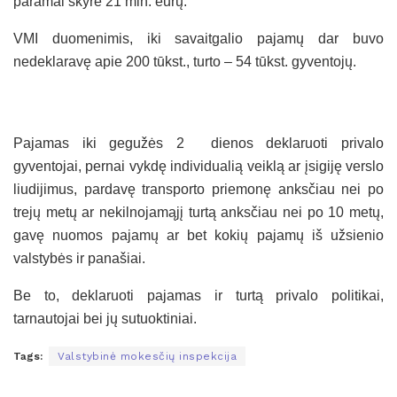
paramai skyrė 21 mln. eurų.
VMI duomenimis, iki savaitgalio pajamų dar buvo
nedeklaravę apie 200 tūkst., turto – 54 tūkst. gyventojų.
Pajamas iki gegužės 2 dienos deklaruoti privalo
gyventojai, pernai vykdę individualią veiklą ar įsigiję verslo
liudijimus, pardavę transporto priemonę anksčiau nei po
trejų metų ar nekilnojamąjį turtą anksčiau nei po 10 metų,
gavę nuomos pajamų ar bet kokių pajamų iš užsienio
valstybės ir panašiai.
Be to, deklaruoti pajamas ir turtą privalo politikai,
tarnautojai bei jų sutuoktiniai.
Tags:
Valstybinė mokesčių inspekcija