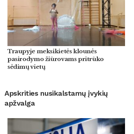
Traupyje meksikietės klounės
pasirodymo žiūrovams pritrūko
sėdimų vietų
Apskrities nusikalstamų įvykių
apžvalga