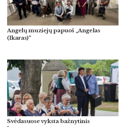
Angelų muziejų papuoš „Angelas
(Ikaras)“
Svėdasuose vyksta bažnytinis