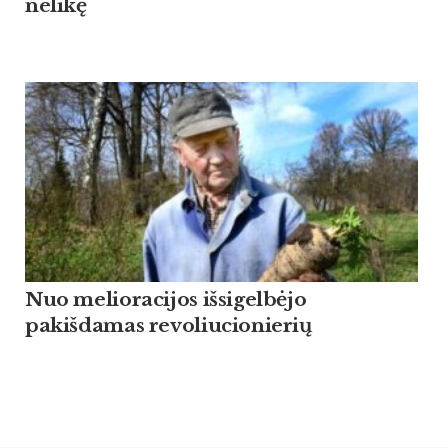
nelikę
Nuo melioracijos išsigelbėjo
pakišdamas revoliucionierių