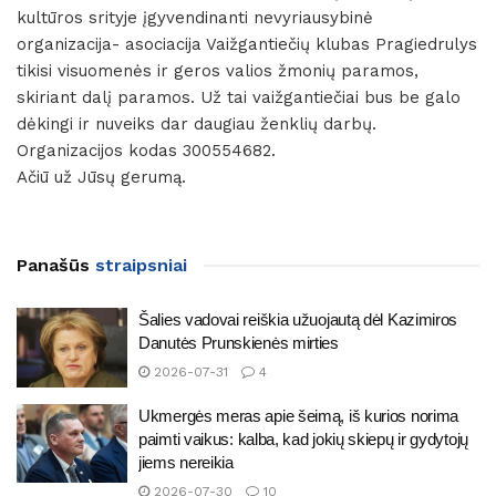
kultūros srityje įgyvendinanti nevyriausybinė
organizacija- asociacija Vaižgantiečių klubas Pragiedrulys
tikisi visuomenės ir geros valios žmonių paramos,
skiriant dalį paramos. Už tai vaižgantiečiai bus be galo
dėkingi ir nuveiks dar daugiau ženklių darbų.
Organizacijos kodas 300554682.
Ačiū už Jūsų gerumą.
Panašūs
straipsniai
Šalies vadovai reiškia užuojautą dėl Kazimiros
Danutės Prunskienės mirties
2026-07-31
4
Ukmergės meras apie šeimą, iš kurios norima
paimti vaikus: kalba, kad jokių skiepų ir gydytojų
jiems nereikia
2026-07-30
10