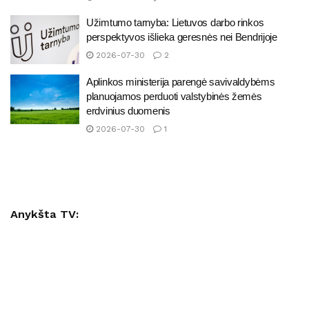
Užimtumo tarnyba: Lietuvos darbo rinkos
perspektyvos išlieka geresnės nei Bendrijoje
2026-07-30
2
Aplinkos ministerija parengė savivaldybėms
planuojamos perduoti valstybinės žemės
erdvinius duomenis
2026-07-30
1
Anykšta TV: