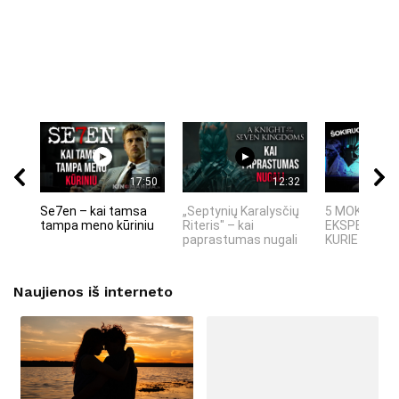
17:50
12:32
Se7en – kai tamsa
„Septynių Karalysčių
5 MOKSLINIA
tampa meno kūriniu
Riteris" – kai
EKSPERIMEN
paprastumas nugali
KURIE SUKRĖT
Naujienos iš interneto