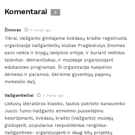
Komentarai
2
Žinovas
4 metai ago
Tikrai, Vaižganto gimtajame Svėdasų krašte registruota
organizacija Vaižgantiečių klubas Pragiedrulys žinomas
savo veikla ir knygų leidybos srityje, ir buriant vietinius
talentus- deimančiukus, ir muziejuje organizuojant
edukacines programas. Ši organizacija nusipelno
dėmesio ir paramos. Skirkime gyventojų pajamų
mokesčio dalį.
Vaižgantiečiai
4 metai ago
Lietuvių literatūros klasiko, tautos patrioto kanauninko
Juozo Tumo-Vaižganto atminimo puoselėjimu
besirūpinanti, Svėdasų krašto (Vaižganto) muziejų
globojanti, populiarius respublikinius renginius-
Vaižgantines- organizuojanti ir daug kitų projektų