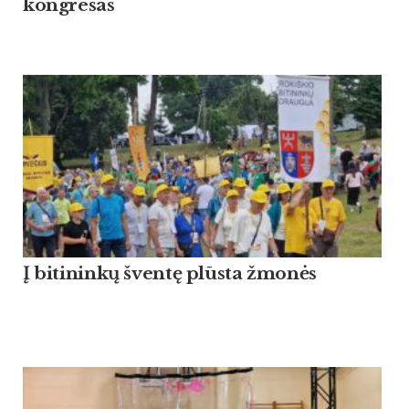
kongresas
Į bitininkų šventę plūsta žmonės