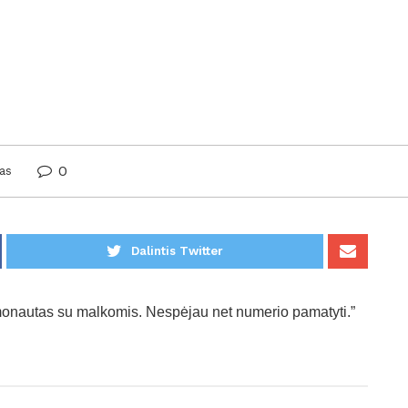
0
as
Dalintis Twitter
onautas su malkomis. Nespėjau net numerio pamatyti.”