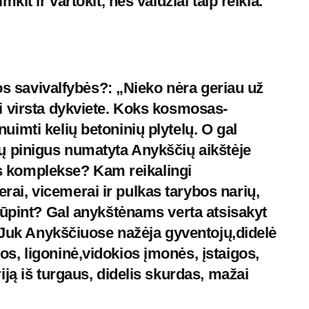
it ir vartokit, nes valdžiai taip reikia.“
ios savivalfybės?: „Nieko nėra geriau už
i virsta dykviete. Koks kosmosas-
imti kelių betoninių plytelų. O gal
ų pinigus numatyta Anykščių aikštėje
vės komplekse? Kam reikalingi
i, vicemerai ir pulkas tarybos narių,
rūpint? Gal anykštėnams verta atsisakyt
? Juk Anykščiuose nažėja gyventojų,didelė
, ligoninė,vidokios įmonės, įstaigos,
ją iš turgaus, didelis skurdas, mažai