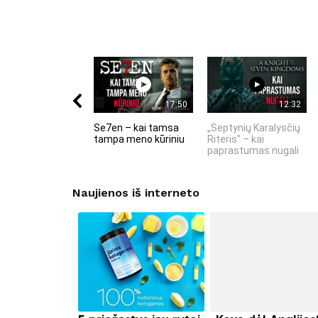
17:50
12:32
Se7en – kai tamsa
„Septynių Karalysčių
tampa meno kūriniu
Riteris" – kai
paprastumas nugali
Naujienos iš interneto