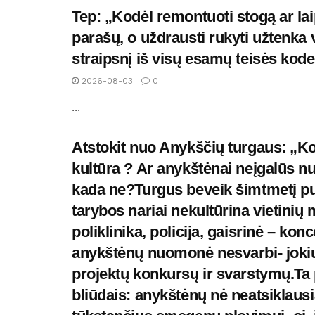
Tep: „Kodėl remontuoti stogą ar lai
parašų, o uždrausti rukyti užtenka 
straipsnį iš visų esamų teisės kodek
2026-08-03
0
...
Atstokit nuo Anykščių turgaus: „Kod
kultūra ? Ar anykštėnai neįgalūs nu
kada ne?Turgus beveik šimtmetį pui
tarybos nariai nekultūrina vietinių
poliklinika, policija, gaisrinė – kon
anykštėnų nuomonė nesvarbi- jokių 
projektų konkursų ir svarstymų.Ta p
bliūdais: anykštėnų nė neatsiklausi