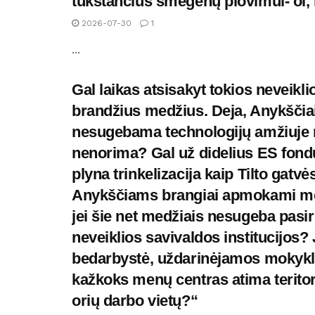
tūkstančius smegenų plovimui- oi, imk
2026-07-30
1
...
Gal laikas atsisakyt tokios neveikl
brandžius medžius. Deja, Anykščia
nesugebama technologijų amžiuje nu
nenorima? Gal už didelius ES fond
plyna trinkelizacija kaip Tilto gat
Anykščiams brangiai apmokami mera
jei šie net medžiais nesugeba pasi
neveiklios savivaldos institucijos
bedarbystė, uždarinėjamos mokyklos
kažkoks menų centras atima teritori
orių darbo vietų?“