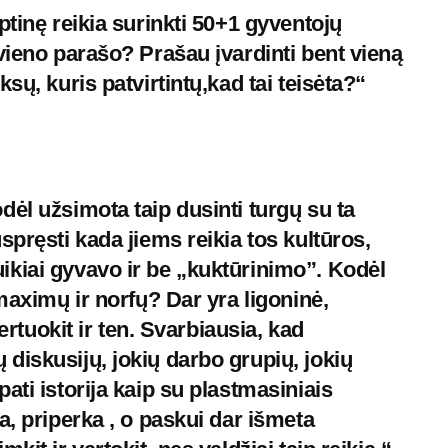
ptinę reikia surinkti 50+1 gyventojų
vieno parašo? Prašau įvardinti bent vieną
sų, kuris patvirtintų,kad tai teisėta?“
ėl užsimota taip dusinti turgų su ta
spręsti kada jiems reikia tos kultūros,
kiai gyvavo ir be „kuktūrinimo”. Kodėl
 maximų ir norfų? Dar yra ligoninė,
certuokit ir ten. Svarbiausia, kad
diskusijų, jokių darbo grupių, jokių
ati istorija kaip su plastmasiniais
a, priperka , o paskui dar išmeta