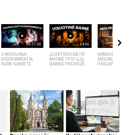
11:00
04:06
09:
5 MOKSLINIAI
„ELEKTROS DIETA“:
KAMUOLINIS ŽAIBA
EKSPERIMENTAI,
MASINĖ 1910-ŲJŲ
MĮSLINGA GAMTOS
KURIE SUKRĖTĖ...
BAIMĖS PSICHOZĖ
PASLAPTIS