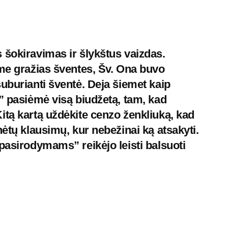
 šokiravimas ir šlykštus vaizdas.
ime gražias šventes, Šv. Ona buvo
uburianti šventė. Deja šiemet kaip
s” pasiėmė visą biudžetą, tam, kad
itą kartą uždėkite cenzo ženkliuką, kad
nėtų klausimų, kur nebežinai ką atsakyti.
pasirodymams” reikėjo leisti balsuoti