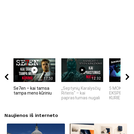
17:50
12:32
Se7en – kai tamsa
„Septynių Karalysčių
5 MOKSLINIA
tampa meno kūriniu
Riteris" – kai
EKSPERIMEN
paprastumas nugali
KURIE SUKRĖT
Naujienos iš interneto