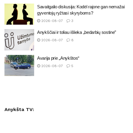
Savaitgalio diskusija: Kodėl rajone gan nemažai
gyventojų ryžtasi skyryboms?
2026-08-07
3
Anykščiai ir toliau išlieka „bedarbių sostine”
2026-08-07
8
Avarija prie „Anykštos“
2026-08-07
5
Anykšta TV: