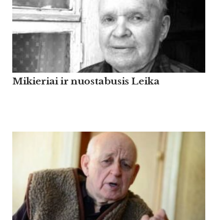
Mikieriai ir nuostabusis Leika