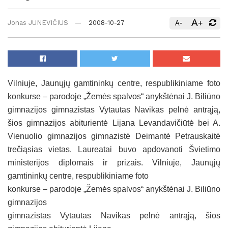
A
-
+
Jonas JUNEVIČIUS
2008-10-27
A
Vilniuje, Jaunųjų gamtininkų centre, respublikiniame foto
konkurse – parodoje „Žemės spalvos“ anykštėnai J. Biliūno
gimnazijos gimnazistas Vytautas Navikas pelnė antrąją,
šios gimnazijos abiturientė Lijana Levandavičiūtė bei A.
Vienuolio gimnazijos gimnazistė Deimantė Petrauskaitė
trečiąsias vietas. Laureatai buvo apdovanoti Švietimo
ministerijos diplomais ir prizais.
Vilniuje, Jaunųjų
gamtininkų centre, respublikiniame foto
konkurse – parodoje „Žemės spalvos“ anykštėnai J. Biliūno
gimnazijos
gimnazistas Vytautas Navikas pelnė antrąją, šios