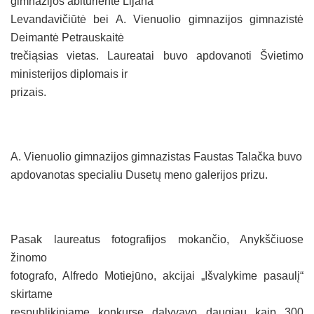
gimnazijos abiturientė Lijana
Levandavičiūtė bei A. Vienuolio gimnazijos gimnazistė
Deimantė Petrauskaitė
trečiąsias vietas. Laureatai buvo apdovanoti Švietimo
ministerijos diplomais ir
prizais.
A. Vienuolio gimnazijos gimnazistas Faustas Talačka buvo
apdovanotas specialiu Dusetų meno galerijos prizu.
Pasak laureatus fotografijos mokančio, Anykščiuose
žinomo
fotografo, Alfredo Motiejūno, akcijai „Išvalykime pasaulį“
skirtame
respublikiniame konkurse dalyvavo daugiau kaip 300