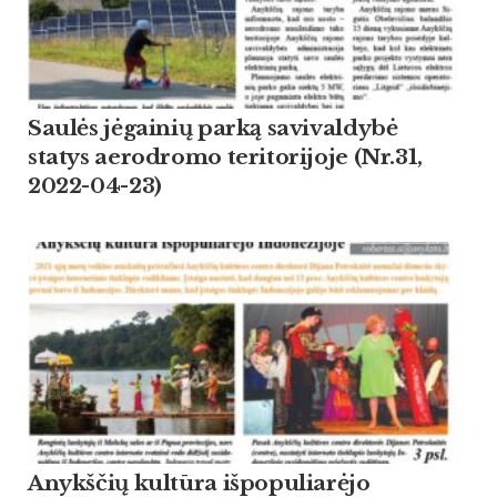
Saulės jėgainių parką savivaldybė
statys aerodromo teritorijoje (Nr.31,
2022-04-23)
Anykščių kultūra išpopuliarėjo