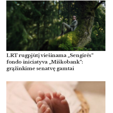
LRT rugpjūtį viešinama „Sengirės“
fondo iniciatyva „Miškobank“:
grąžinkime senatvę gamtai