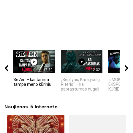
17:50
12:32
Se7en – kai tamsa
„Septynių Karalysčių
5 MOKSLINIA
tampa meno kūriniu
Riteris" – kai
EKSPERIMEN
paprastumas nugali
KURIE SUKRĖT
Naujienos iš interneto