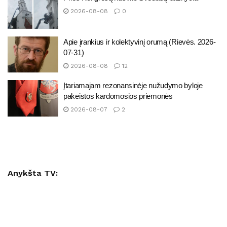
2026-08-08
0
Apie įrankius ir kolektyvinį orumą (Rievės. 2026-
07-31)
2026-08-08
12
Įtariamajam rezonansinėje nužudymo byloje
pakeistos kardomosios priemonės
2026-08-07
2
Anykšta TV: