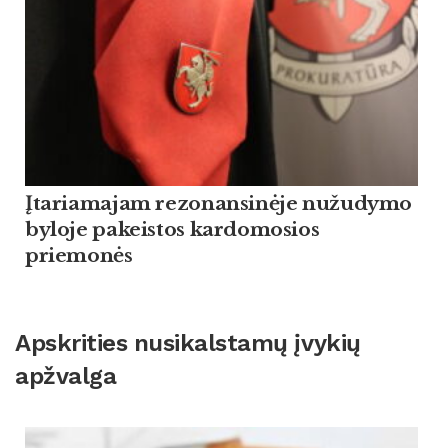
Įtariamajam rezonansinėje nužudymo
byloje pakeistos kardomosios
priemonės
Apskrities nusikalstamų įvykių
apžvalga