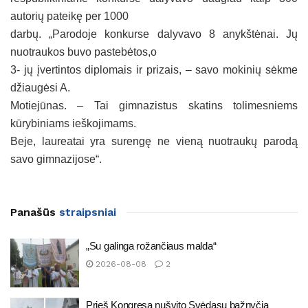
autorių pateikę per 1000
darbų. „Parodoje konkurse dalyvavo 8 anykštėnai. Jų
nuotraukos buvo pastebėtos,o
3- jų įvertintos diplomais ir prizais, – savo mokinių sėkme
džiaugėsi A.
Motiejūnas. – Tai gimnazistus skatins tolimesniems
kūrybiniams ieškojimams.
Beje, laureatai yra surengę ne vieną nuotraukų parodą
savo gimnazijose“.
Panašūs
straipsniai
„Su galinga rožančiaus malda“
2026-08-08
2
Prieš Kongresą nušvito Svėdasų bažnyčia