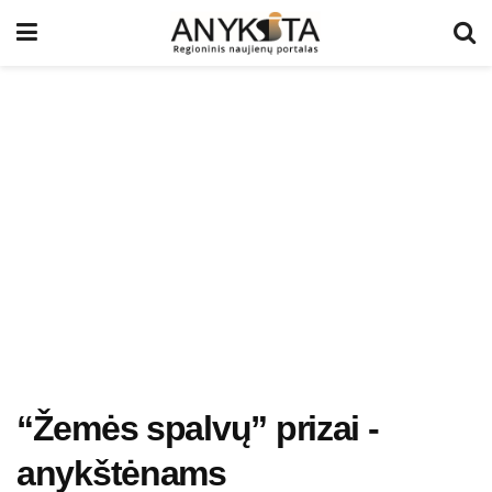
“Žemės spalvų” prizai -
anykštėnams