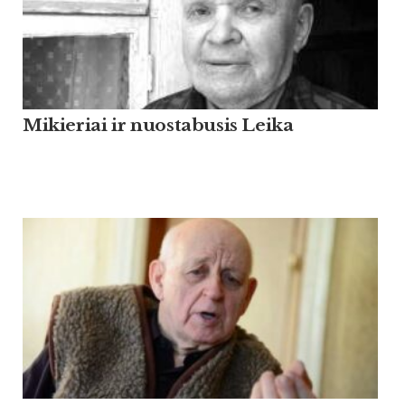
Mikieriai ir nuostabusis Leika