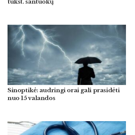
tūkst. santuokų
Sinoptikė: audringi orai gali prasidėti
nuo 15 valandos