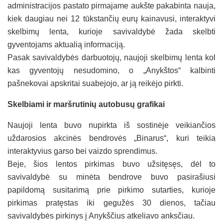
administracijos pastato pirmajame aukšte pakabinta nauja,
kiek daugiau nei 12 tūkstančių eurų kainavusi, interaktyvi
skelbimų lenta, kurioje savivaldybė žada skelbti
gyventojams aktualią informaciją.
Pasak savivaldybės darbuotojų, naujoji skelbimų lenta kol
kas gyventojų nesudomino, o „Anykštos“ kalbinti
pašnekovai apskritai suabejojo, ar ją reikėjo pirkti.
Skelbiami ir maršrutinių autobusų grafikai
Naujoji lenta buvo nupirkta iš sostinėje veikiančios
uždarosios akcinės bendrovės „Binarus“, kuri teikia
interaktyvius garso bei vaizdo sprendimus.
Beje, šios lentos pirkimas buvo užsitęsęs, dėl to
savivaldybė su minėta bendrove buvo pasirašiusi
papildomą susitarimą prie pirkimo sutarties, kurioje
pirkimas pratęstas iki gegužės 30 dienos, tačiau
savivaldybės pirkinys į Anykščius atkeliavo anksčiau.