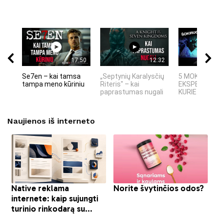
17:50
12:32
Se7en – kai tamsa
„Septynių Karalysčių
5 MOKSLINIA
tampa meno kūriniu
Riteris" – kai
EKSPERIMEN
paprastumas nugali
KURIE SUKRĖT
Naujienos iš interneto