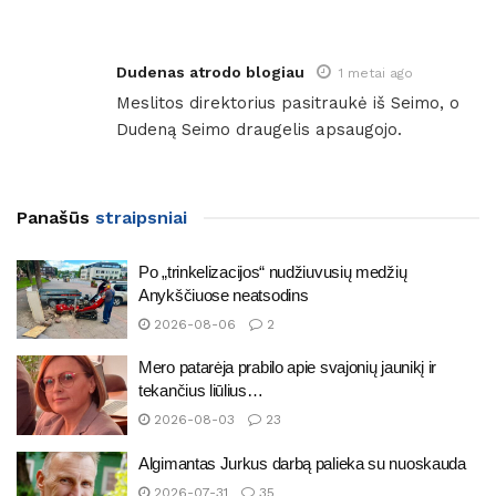
Dudenas atrodo blogiau
1 metai ago
Meslitos direktorius pasitraukė iš Seimo, o
Dudeną Seimo draugelis apsaugojo.
Panašūs
straipsniai
Po „trinkelizacijos“ nudžiuvusių medžių
Anykščiuose neatsodins
2026-08-06
2
Mero patarėja prabilo apie svajonių jaunikį ir
tekančius liūlius…
2026-08-03
23
Algimantas Jurkus darbą palieka su nuoskauda
2026-07-31
35