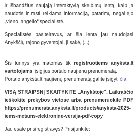
ir išbandžius naująją interaktyvią skelbimų lentą, kaip ja
naudotis ir rasti reikiamą informaciją, patarimų negailėjo
„vieno langelio“ specialistė.
Specialistės pasiteiravus, ar šia lenta jau naudojasi
Anykščių rajono gyventojai, ji sakė, (...)
Šis turinys yra matomas tik
registruotiems anyksta.lt
vartotojams
, įsigijus portalo naujienų prenumeratą.
Portalo anyksta.lt naujienų prenumeratą galite įsigyti
čia
.
VISĄ STRAIPSNĮ SKAITYKITE „Anykštoje“. Laikraščio
ieškokite prekybos vietose arba prenumeruokite PDF
https://prenumerata.anyksta.lt/products/anyksta-2025-
iems-metams-elektronine-versija-pdf-copy
Jau esate prisiregistravęs? Prisijunkite: