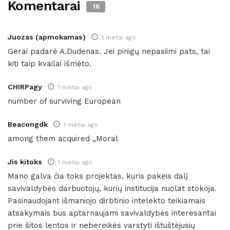
Komentarai
16
Juozas (apmokamas)
1 metai ago
Gerai padarė A.Dudenas. Jei pinigų nepasiimi pats, tai
kiti taip kvailai išmėto.
CHIRPagy
1 metai ago
number of surviving European
Beacongdk
1 metai ago
among them acquired „Moral
Jis kitoks
1 metai ago
Mano galva čia toks projektas, kuris pakeis dalį
savivaldybės darbuotojų, kurių institucija nuolat stokoja.
Pasinaudojant išmaniojo dirbtinio intelekto teikiamais
atsakymais bus aptarnaujami savivaldybės interesantai
prie šitos lentos ir nebereikės varstyti ištuštėjusių