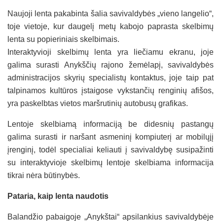
Naujoji lenta pakabinta šalia savivaldybės „vieno langelio“,
toje vietoje, kur daugelį metų kabojo paprasta skelbimų
lenta su popieriniais skelbimais.
Interaktyvioji skelbimų lenta yra liečiamu ekranu, joje
galima surasti Anykščių rajono žemėlapį, savivaldybės
administracijos skyrių specialistų kontaktus, joje taip pat
talpinamos kultūros įstaigose vykstančių renginių afišos,
yra paskelbtas vietos maršrutinių autobusų grafikas.
Lentoje skelbiamą informaciją be didesnių pastangų
galima surasti ir naršant asmeninį kompiuterį ar mobilųjį
įrenginį, todėl specialiai keliauti į savivaldybę susipažinti
su interaktyvioje skelbimų lentoje skelbiama informacija
tikrai nėra būtinybės.
Pataria, kaip lenta naudotis
Balandžio pabaigoje „Anykštai“ apsilankius savivaldybėje