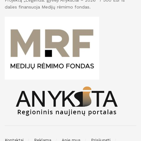
Projektą „Legenda: gyvieji Anykščiai – 2026“ 7 500 Eur iš
dalies finansuoja Medijų rėmimo fondas.
Kontaktai
Reklama
Apie mus
Prisijungti