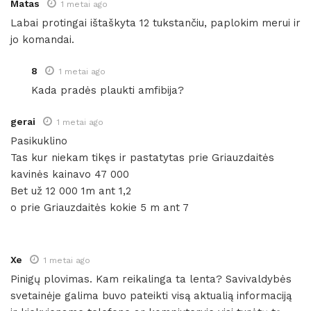
Matas
1 metai ago
Labai protingai ištaškyta 12 tukstančiu, paplokim merui ir
jo komandai.
8
1 metai ago
Kada pradės plaukti amfibija?
gerai
1 metai ago
Pasikuklino
Tas kur niekam tikęs ir pastatytas prie Griauzdaitės
kavinės kainavo 47 000
Bet už 12 000 1m ant 1,2
o prie Griauzdaitės kokie 5 m ant 7
Xe
1 metai ago
Pinigų plovimas. Kam reikalinga ta lenta? Savivaldybės
svetainėje galima buvo pateikti visą aktualią informaciją