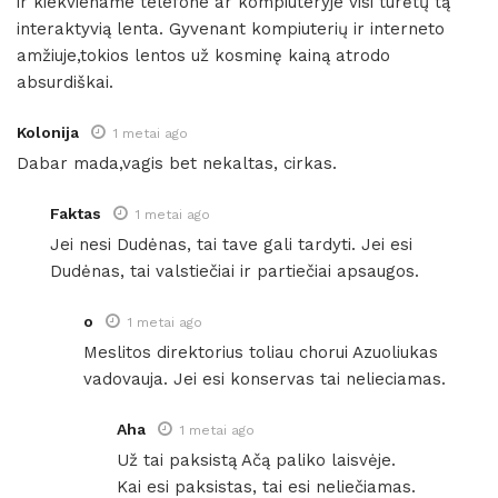
ir kiekviename telefone ar kompiuteryje visi turėtų tą
interaktyvią lenta. Gyvenant kompiuterių ir interneto
amžiuje,tokios lentos už kosminę kainą atrodo
absurdiškai.
Kolonija
1 metai ago
Dabar mada,vagis bet nekaltas, cirkas.
Faktas
1 metai ago
Jei nesi Dudėnas, tai tave gali tardyti. Jei esi
Dudėnas, tai valstiečiai ir partiečiai apsaugos.
o
1 metai ago
Meslitos direktorius toliau chorui Azuoliukas
vadovauja. Jei esi konservas tai nelieciamas.
Aha
1 metai ago
Už tai paksistą Ačą paliko laisvėje.
Kai esi paksistas, tai esi neliečiamas.