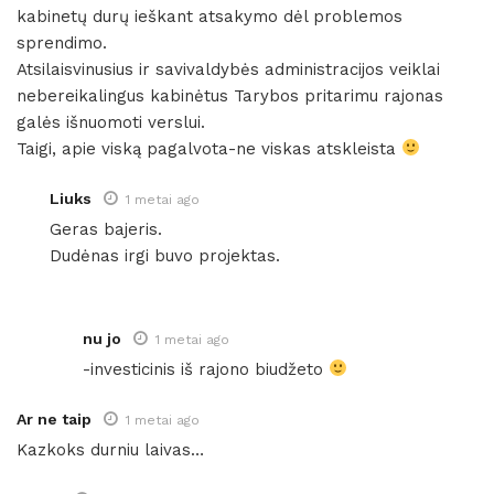
kabinetų durų ieškant atsakymo dėl problemos
sprendimo.
Atsilaisvinusius ir savivaldybės administracijos veiklai
nebereikalingus kabinėtus Tarybos pritarimu rajonas
galės išnuomoti verslui.
Taigi, apie viską pagalvota-ne viskas atskleista
Liuks
1 metai ago
Geras bajeris.
Dudėnas irgi buvo projektas.
nu jo
1 metai ago
-investicinis iš rajono biudžeto
Ar ne taip
1 metai ago
Kazkoks durniu laivas…