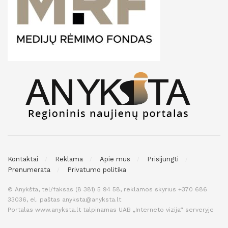
Kontaktai
Reklama
Apie mus
Prisijungti
Prenumerata
Privatumo politika
© Anykšta, tel/faksas (8 381) 5 94 58, reklamos skyrius +370 686
33036, el. paštas anyksta@anyksta.lt
Portalas www.anyksta.lt talpinamas UAB „Interneto vizija“ serveryje