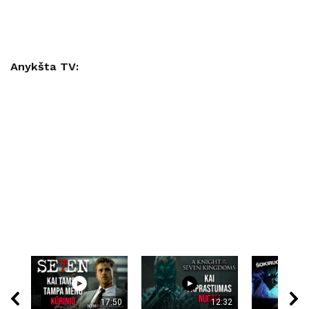
Anykšta TV:
17:50
12:32