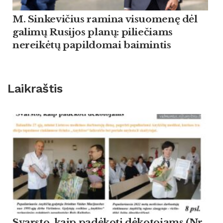
M. Sinkevičius ramina visuomenę dėl
galimų Rusijos planų: piliečiams
nereikėtų papildomai baimintis
Laikraštis
Svarsto, kaip padėkoti dėkotojams (Nr.