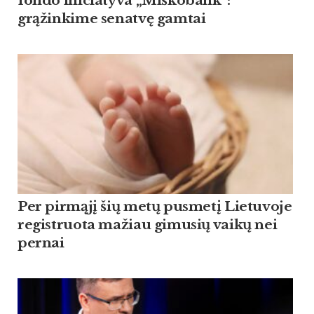
fondo iniciatyva „Miškobank“:
grąžinkime senatvę gamtai
Per pirmąjį šių metų pusmetį Lietuvoje
registruota mažiau gimusių vaikų nei
pernai