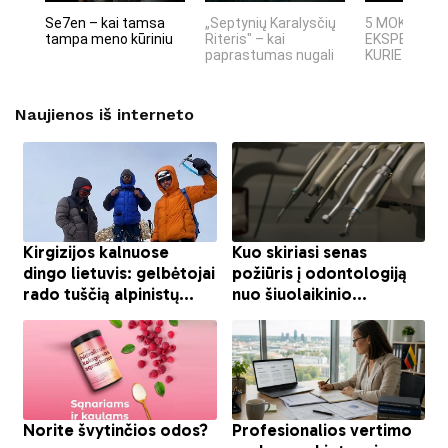
Se7en – kai tamsa
„Septynių Karalysčių
5 MOKSLINIA
tampa meno kūriniu
Riteris" – kai
EKSPERIMEN
paprastumas nugali
KURIE SUKRĖT
Naujienos iš interneto