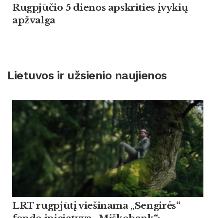
Rugpjūčio 5 dienos apskrities įvykių
apžvalga
Lietuvos ir užsienio naujienos
LRT rugpjūtį viešinama „Sengirės“