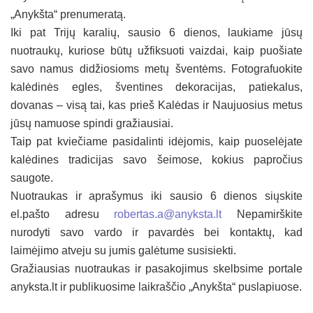
„Anykšta“ prenumeratą.
Iki pat Trijų karalių, sausio 6 dienos, laukiame jūsų
nuotraukų, kuriose būtų užfiksuoti vaizdai, kaip puošiate
savo namus didžiosioms metų šventėms. Fotografuokite
kalėdinės egles, šventines dekoracijas, patiekalus,
dovanas – visą tai, kas prieš Kalėdas ir Naujuosius metus
jūsų namuose spindi gražiausiai.
Taip pat kviečiame pasidalinti idėjomis, kaip puoselėjate
kalėdines tradicijas savo šeimose, kokius papročius
saugote.
Nuotraukas ir aprašymus iki sausio 6 dienos siųskite
el.pašto adresu
robertas.a@anyksta.lt
Nepamirškite
nurodyti savo vardo ir pavardės bei kontaktų, kad
laimėjimo atveju su jumis galėtume susisiekti.
Gražiausias nuotraukas ir pasakojimus skelbsime portale
anyksta.lt ir publikuosime laikraščio „Anykšta“ puslapiuose.