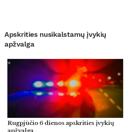
Apskrities nusikalstamų įvykių
apžvalga
Rugpjūčio 6 dienos apskrities įvykių
apžvalga