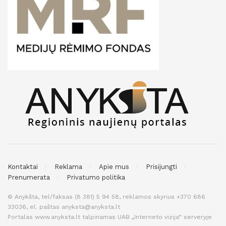
Kontaktai
Reklama
Apie mus
Prisijungti
Prenumerata
Privatumo politika
© Anykšta, tel/faksas (8 381) 5 94 58, reklamos skyrius +370 686
33036, el. paštas anyksta@anyksta.lt
Portalas www.anyksta.lt talpinamas UAB „Interneto vizija“ serveryje