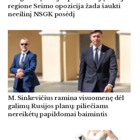
regione Seimo opozicija žada šaukti
neeilinį NSGK posėdį
M. Sinkevičius ramina visuomenę dėl
galimų Rusijos planų: piliečiams
nereikėtų papildomai baimintis