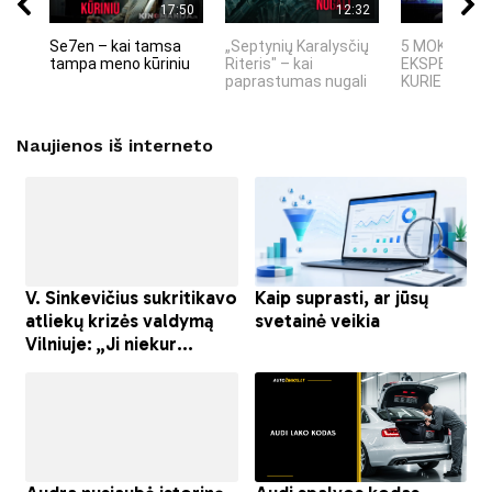
17:50
12:32
Se7en – kai tamsa
„Septynių Karalysčių
5 MOKSLINIA
tampa meno kūriniu
Riteris" – kai
EKSPERIMEN
paprastumas nugali
KURIE SUKRĖT
Naujienos iš interneto