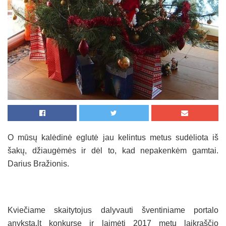
O mūsų kalėdinė eglutė jau kelintus metus sudėliota iš
šakų, džiaugėmės ir dėl to, kad nepakenkėm gamtai.
Darius Bražionis.
Kviečiame skaitytojus dalyvauti šventiniame portalo
anyksta.lt konkurse ir laimėti 2017 metų laikraščio