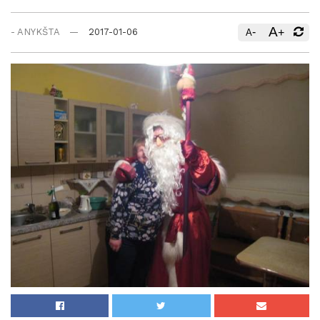
A
-
+
- ANYKŠTA
2017-01-06
A