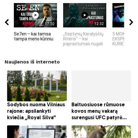
17:50
12:32
Se7en – kai tamsa
„Septynių Karalysčių
5 MOKSLINIA
tampa meno kūriniu
Riteris" – kai
EKSPERIMEN
paprastumas nugali
KURIE SUKRĖT
Naujienos iš interneto