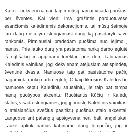
Kaip ir kiekvieni namai, taip ir mūsų namai visada puošiasi
per šventes. Kai vieni ima gražintis parduotuvėse
esančiomis kalėdinėmis dekoracijomis, tai mūsų šeimoje
jau daug metu yra stengiamasi daug ką pasidaryti savo
rankomis. Pirmiausiai pradedam puošimą nuo įėjimo į
namus. Prie lauko durų yra pastatoma rankų darbo eglutė
iš eglišakių ir apipinami turėklai, prie durų kabinamas
Kalėdinis vainikas, jog kiekvienam atėjusiam atsispindėtų
šventinė dvasia. Namuose taip pat pasistatome pačių
pagamintą rankų darbo eglutę. O kaip tikrosios Kalėdos be
namuose keptų Kalėdinių sausainių, jie taip pat tampa
namų puošybos akcentu. Ruošiantis Kūčių ir Kalėdų
stalus, visada stengiamės, jog jį puoštų Kalėdinis vainikas,
o ateisiančius svečius pasitiktų puošnūs stalo akcentai.
Languose ant palangių apsigyvena nerti balti angeliukai.
Lauke aplink namus kabiname daug lempučių, jog ir