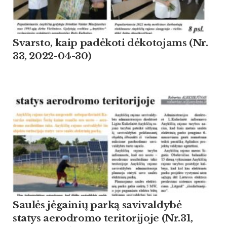
Svarsto, kaip padėkoti dėkotojams (Nr.
33, 2022-04-30)
Saulės jėgainių parką savivaldybė
statys aerodromo teritorijoje (Nr.31,