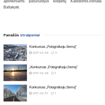
aplinkiniams pasižiūrėjus kvepėtų Kalėdomis.Renata
Baltakytė.
Panašūs
straipsniai
Konkursas „Fotografuoju žiemą”
2017-02-09
0
„Konkursas „Fotografuoju žiemą”
2017-02-08
1
Konkursas „Fotografuoju žiemą”
2017-02-07
1