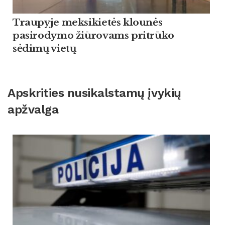
Traupyje meksikietės klounės
pasirodymo žiūrovams pritrūko
sėdimų vietų
Apskrities nusikalstamų įvykių
apžvalga