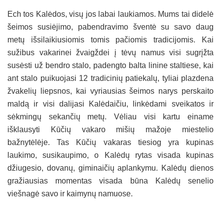
Ech tos Kalėdos, visų jos labai laukiamos. Mums tai didelė
šeimos susiėjimo, pabendravimo šventė su savo daug
metų išsilaikiusiomis tomis pačiomis tradicijomis. Kai
sužibus vakarinei žvaigždei į tėvų namus visi sugrįžta
susėsti už bendro stalo, padengto balta linine staltiese, kai
ant stalo puikuojasi 12 tradicinių patiekalų, tyliai plazdena
žvakelių liepsnos, kai vyriausias šeimos narys perskaito
maldą ir visi dalijasi Kalėdaičiu, linkėdami sveikatos ir
sėkmingų sekančių metų. Vėliau visi kartu einame
išklausyti Kūčių vakaro mišių mažoje miestelio
bažnytėlėje. Tas Kūčių vakaras tiesiog yra kupinas
laukimo, susikaupimo, o Kalėdų rytas visada kupinas
džiugesio, dovanų, giminaičių aplankymu. Kalėdų dienos
gražiausias momentas visada būna Kalėdų senelio
viešnagė savo ir kaimynų namuose.