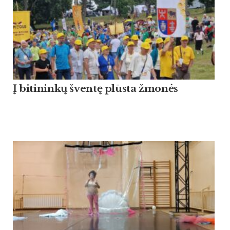
Į bitininkų šventę plūsta žmonės