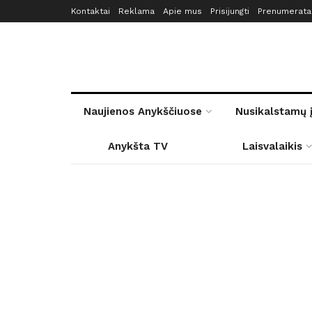
Kontaktai
Reklama
Apie mus
Prisijungti
Prenumerata
Naujienos Anykščiuose
Nusikalstamų 
Anykšta TV
Laisvalaikis