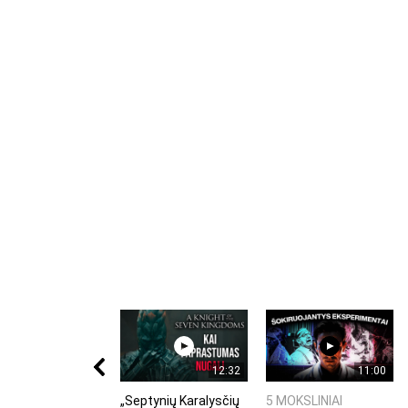
12:32
11:00
„Septynių Karalysčių
5 MOKSLINIAI