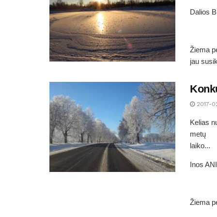
Dalios 
Žiema pe
jau susi
Konku
2017-0
Kelias n
metų
laiko...
Inos AN
Žiema pe