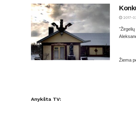
Konku
2017-0
"Žirgeli
Aleksan
Žiema pe
Anykšta TV: