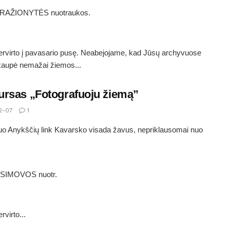
BRAŽIONYTĖS nuotraukos.
rvirto į pavasario pusę. Neabejojame, kad Jūsų archyvuose
kaupė nemažai žiemos...
rsas „Fotografuoju žiemą”
2-07
1
uo Anykščių link Kavarsko visada žavus, nepriklausomai nuo
ISIMOVOS nuotr.
rvirto...