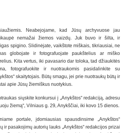
iaužiemis. Neabejojame, kad Jūsų archyvuose jau
ikaupė nemažai žiemos vaizdų. Juk buvo ir šilta, ir
igas spigino. Slidinėjate, vaikštote miškais, tikriausiai, ne
nas globojate ir fotografuojate paukštelius ar miško
relius. Kita vertus, iki pavasario dar toloka, tad džiaukitės
ma, fotografuokite ir nuotraukomis pasidalinkite su
ykštos“ skaitytojais. Būtų smagu, jei prie nuotraukų būtų ir
stai apie Jūsų žiemiškus nuotykius.
traukas siųskite konkursui į „Anykštos“ redakciją, adresu
oju žiemą“, Vilniaus g. 29, Anykščiai, iki kovo 15 dienos.
iniame portale, įdomiausias spausdinsime „Anykštos“
ų ir pasakojimų autorių lauks „Anykštos“ redakcijos prizai