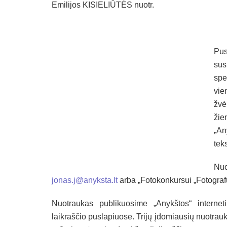
Emilijos KISIELIŪTĖS nuotr.
Pus
sus
spe
vie
žvė
žie
„An
tek
Nuo
jonas.j@anyksta.lt
arba „Fotokonkursui „Fotografu
Nuotraukas publikuosime „Anykštos“ internet
laikraščio puslapiuose. Trijų įdomiausių nuotrauk