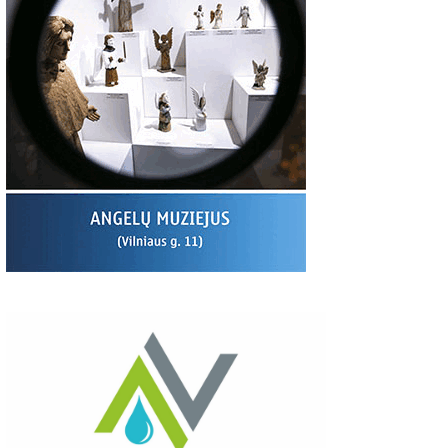
37
03:19
00:44
us
Latavėnai: pasaulio
Traupis 2 video
Traupis video