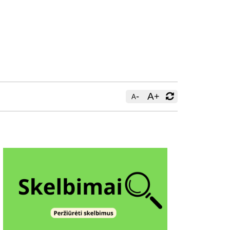
-
A
+
A