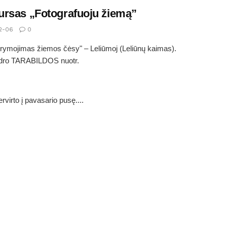
rsas „Fotografuoju žiemą”
2-06
0
ų rymojimas žiemos čėsy" – Leliūmoj (Leliūnų kaimas).
dro TARABILDOS nuotr.
rvirto į pavasario pusę....