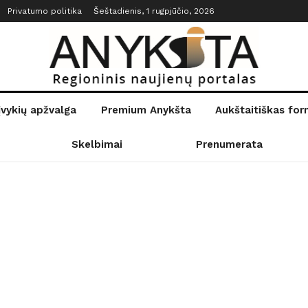
Privatumo politika
Šeštadienis, 1 rugpjūčio, 2026
įvykių apžvalga
Premium Anykšta
Aukštaitiškas fo
Skelbimai
Prenumerata