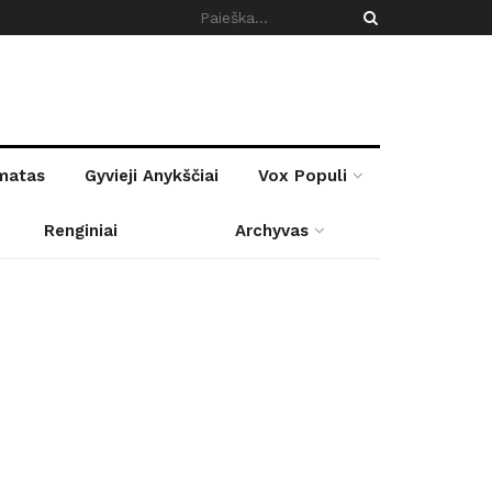
rmatas
Gyvieji Anykščiai
Vox Populi
Renginiai
Archyvas