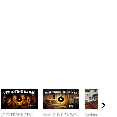
04:06
09:00
06:
„ELEKTROS DIETA“:
KAMUOLINIS ŽAIBAS:
Giedriaus Šiukščia