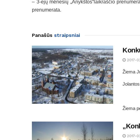
– 3-ejų mėnesių „Anykštos“laikraščio prenumera
prenumerata.
Panašūs
straipsniai
Konku
2017-0
Žiema Ju
Jolanto
Žiema pe
„Konk
2017-0