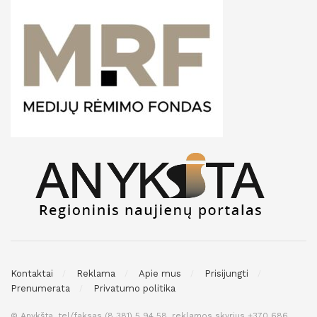
Kontaktai
Reklama
Apie mus
Prisijungti
Prenumerata
Privatumo politika
© Anykšta, tel/faksas (8 381) 5 94 58, reklamos skyrius +370 686