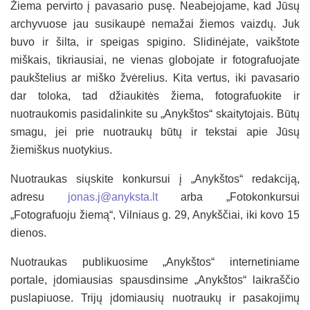
Žiema pervirto į pavasario pusę. Neabejojame, kad Jūsų
archyvuose jau susikaupė nemažai žiemos vaizdų. Juk
buvo ir šilta, ir speigas spigino. Slidinėjate, vaikštote
miškais, tikriausiai, ne vienas globojate ir fotografuojate
paukštelius ar miško žvėrelius. Kita vertus, iki pavasario
dar toloka, tad džiaukitės žiema, fotografuokite ir
nuotraukomis pasidalinkite su „Anykštos“ skaitytojais. Būtų
smagu, jei prie nuotraukų būtų ir tekstai apie Jūsų
žiemiškus nuotykius.
Nuotraukas siųskite konkursui į „Anykštos“ redakciją,
adresu
jonas.j@anyksta.lt
arba „Fotokonkursui
„Fotografuoju žiemą“, Vilniaus g. 29, Anykščiai, iki kovo 15
dienos.
Nuotraukas publikuosime „Anykštos“ internetiniame
portale, įdomiausias spausdinsime „Anykštos“ laikraščio
puslapiuose. Trijų įdomiausių nuotraukų ir pasakojimų