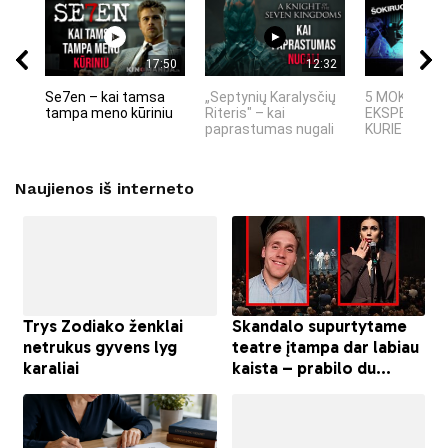
17:50
12:32
Se7en – kai tamsa
„Septynių Karalysčių
5 MOKSLINIA
tampa meno kūriniu
Riteris" – kai
EKSPERIMEN
paprastumas nugali
KURIE SUKRĖT
Naujienos iš interneto