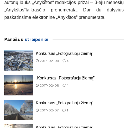
autorių lauks „Anykštos“ redakcijos prizai – 3-ejų mėnesių
„Anykštos“laikraščio prenumerata. Dar du dalyvius
paskatinsime elektronine „Anykštos“ prenumerata.
Panašūs
straipsniai
Konkursas „Fotografuoju žiemą”
2017-02-09
0
„Konkursas „Fotografuoju žiemą”
2017-02-08
1
Konkursas „Fotografuoju žiemą”
2017-02-07
1
Konkursas „Fotografuoju žiemą”