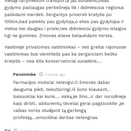
Viesaji tarpmiestini transporta jau sunaikino,visas
gydymo paslaugas perkelineja tik i didmiescius regionus
palikdami merdeti. Sergantys priversti kratytis po
100km,kad patektu pas gydytoja,o eiles pas gydytojus ir
metus bei daugiau i prieki,nes didmiesciu gydymo istaigos
irgi ne gumines. Zmones eilese belaukdami mirsta.
Vaistineje privalomas vaistininkas – nes greitai rajonuose
vaistininkas bus vienintelis pas ka serganciam beliks
kreiptis – visa kita konservatoriai sunaikins….
Pensininke
3 metai ago
Farmacijos mokslai nelengvi.O žmonės dabar
dauguma pikti, nekultúringi.Iš šono klausant…
baisuokliai kai kurie…. viską jie žino…ir dar nurodineja
kaip dirbti.. abiturientų tėveliai gerai pagalvokite ,jei
vaikas norės studijuoti tą garbingą
profesiją….emociškai darbas nelengvas.
Tai