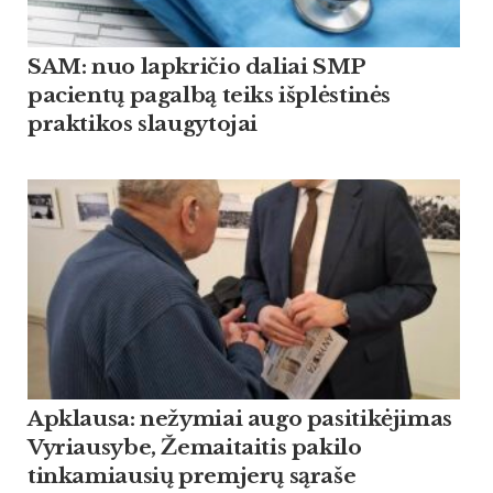
SAM: nuo lapkričio daliai SMP
pacientų pagalbą teiks išplėstinės
praktikos slaugytojai
Apklausa: nežymiai augo pasitikėjimas
Vyriausybe, Žemaitaitis pakilo
tinkamiausių premjerų sąraše