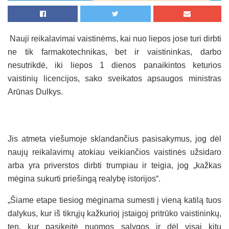
Nauji reikalavimai vaistinėms, kai nuo liepos jose turi dirbti
ne tik farmakotechnikas, bet ir vaistininkas, darbo
nesutrikdė, iki liepos 1 dienos panaikintos keturios
vaistinių licencijos, sako sveikatos apsaugos ministras
Arūnas Dulkys.
Jis atmeta viešumoje sklandančius pasisakymus, jog dėl
naujų reikalavimų atokiau veikiančios vaistinės užsidaro
arba yra priverstos dirbti trumpiau ir teigia, jog „kažkas
mėgina sukurti priešingą realybę istorijos“.
„Šiame etape tiesiog mėginama sumesti į vieną katilą tuos
dalykus, kur iš tikrųjų kažkurioj įstaigoj pritrūko vaistininkų,
ten, kur pasikeitė nuomos sąlygos ir dėl visai kitų