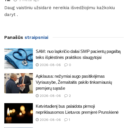
3 metai ago
Daug vaistiniu užsidarė nereikia išvedžiojimu kažkokiu
daryt .
Panašūs
straipsniai
SAM: nuo lapkričio daliai SMP pacientų pagalbą
teiks išplėstinės praktikos slaugytojai
2026-08-06
0
Apklausa: nežymiai augo pasitikėjimas
Vyriausybe, Žemaitaitis pakilo tinkamiausių
premjerų sąraše
2026-08-06
2
Ketvirtadienį bus palaidota pirmoji
nepriklausomos Lietuvos premjerė Prunskienė
2026-08-06
1