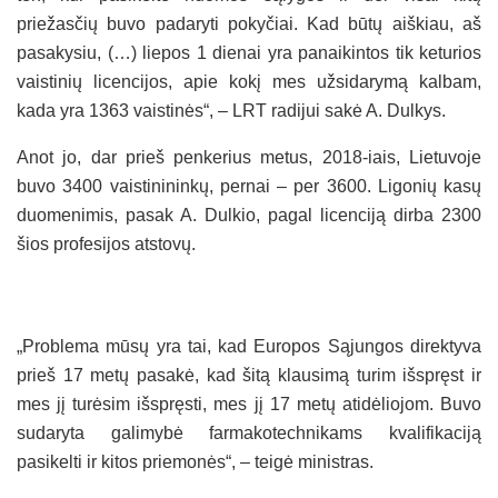
priežasčių buvo padaryti pokyčiai. Kad būtų aiškiau, aš
pasakysiu, (…) liepos 1 dienai yra panaikintos tik keturios
vaistinių licencijos, apie kokį mes užsidarymą kalbam,
kada yra 1363 vaistinės“, – LRT radijui sakė A. Dulkys.
Anot jo, dar prieš penkerius metus, 2018-iais, Lietuvoje
buvo 3400 vaistinininkų, pernai – per 3600. Ligonių kasų
duomenimis, pasak A. Dulkio, pagal licenciją dirba 2300
šios profesijos atstovų.
„Problema mūsų yra tai, kad Europos Sąjungos direktyva
prieš 17 metų pasakė, kad šitą klausimą turim išspręst ir
mes jį turėsim išspręsti, mes jį 17 metų atidėliojom. Buvo
sudaryta galimybė farmakotechnikams kvalifikaciją
pasikelti ir kitos priemonės“, – teigė ministras.