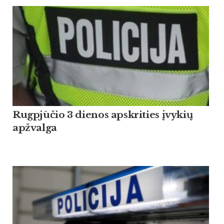
Rugpjūčio 3 dienos apskrities įvykių
apžvalga