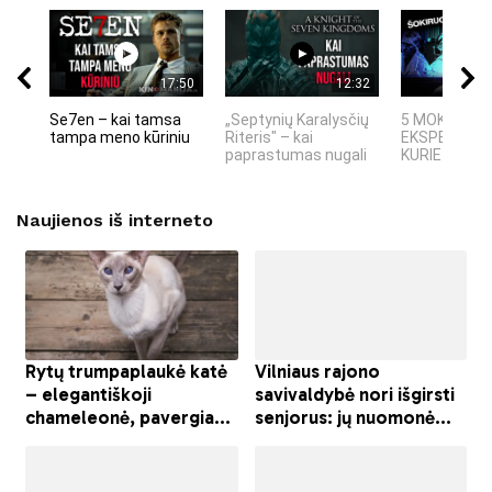
17:50
12:32
Se7en – kai tamsa
„Septynių Karalysčių
5 MOKSLINIA
tampa meno kūriniu
Riteris" – kai
EKSPERIMEN
paprastumas nugali
KURIE SUKRĖT
Naujienos iš interneto