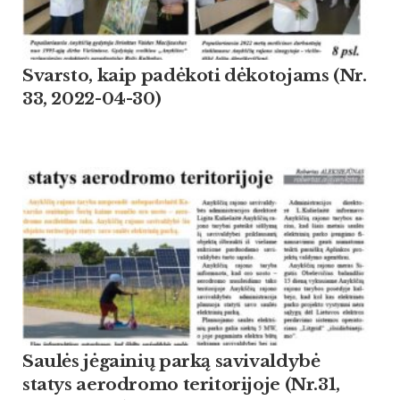
Svarsto, kaip padėkoti dėkotojams (Nr.
33, 2022-04-30)
Saulės jėgainių parką savivaldybė
statys aerodromo teritorijoje (Nr.31,