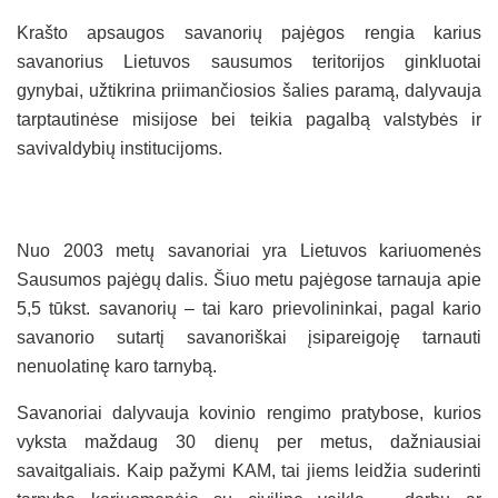
Krašto apsaugos savanorių pajėgos rengia karius
savanorius Lietuvos sausumos teritorijos ginkluotai
gynybai, užtikrina priimančiosios šalies paramą, dalyvauja
tarptautinėse misijose bei teikia pagalbą valstybės ir
savivaldybių institucijoms.
Nuo 2003 metų savanoriai yra Lietuvos kariuomenės
Sausumos pajėgų dalis. Šiuo metu pajėgose tarnauja apie
5,5 tūkst. savanorių – tai karo prievolininkai, pagal kario
savanorio sutartį savanoriškai įsipareigoję tarnauti
nenuolatinę karo tarnybą.
Savanoriai dalyvauja kovinio rengimo pratybose, kurios
vyksta maždaug 30 dienų per metus, dažniausiai
savaitgaliais. Kaip pažymi KAM, tai jiems leidžia suderinti