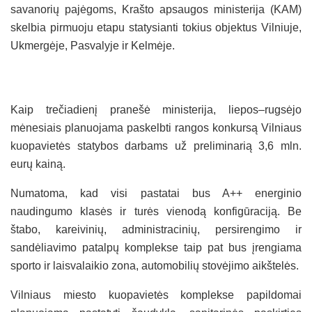
savanorių pajėgoms, Krašto apsaugos ministerija (KAM)
skelbia pirmuoju etapu statysianti tokius objektus Vilniuje,
Ukmergėje, Pasvalyje ir Kelmėje.
Kaip trečiadienį pranešė ministerija, liepos–rugsėjo
mėnesiais planuojama paskelbti rangos konkursą Vilniaus
kuopavietės statybos darbams už preliminarią 3,6 mln.
eurų kainą.
Numatoma, kad visi pastatai bus A++ energinio
naudingumo klasės ir turės vienodą konfigūraciją. Be
štabo, kareivinių, administracinių, persirengimo ir
sandėliavimo patalpų komplekse taip pat bus įrengiama
sporto ir laisvalaikio zona, automobilių stovėjimo aikštelės.
Vilniaus miesto kuopavietės komplekse papildomai