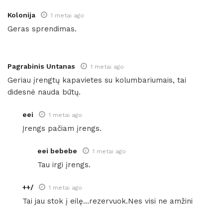
Kolonija
1 metai ago
Geras sprendimas.
Pagrabinis Untanas
1 metai ago
Geriau įrengtų kapavietes su kolumbariumais, tai
didesnė nauda būtų.
eei
1 metai ago
Įrengs pačiam įrengs.
eei bebebe
1 metai ago
Tau irgi įrengs.
++/
1 metai ago
Tai jau stok į eilę…rezervuok.Nes visi ne amžini