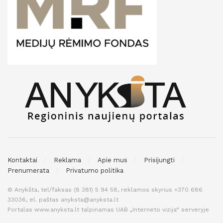
Kontaktai
Reklama
Apie mus
Prisijungti
Prenumerata
Privatumo politika
© Anykšta, tel/faksas (8 381) 5 94 58, reklamos skyrius +370 686
33036, el. paštas anyksta@anyksta.lt
Portalas www.anyksta.lt talpinamas UAB „Interneto vizija“ serveryje