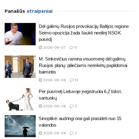
Panašūs
straipsniai
Dėl galimų Rusijos provokacijų Baltijos regione
Seimo opozicija žada šaukti neeilinį NSGK
posėdį
2026-08-07
11
M. Sinkevičius ramina visuomenę dėl galimų
Rusijos planų: piliečiams nereikėtų papildomai
baimintis
2026-08-06
12
Per pusmetį Lietuvoje įregistruota 6,2 tūkst.
santuokų
2026-08-06
3
Sinoptikė: audringi orai gali prasidėti nuo 15
valandos
2026-08-06
2