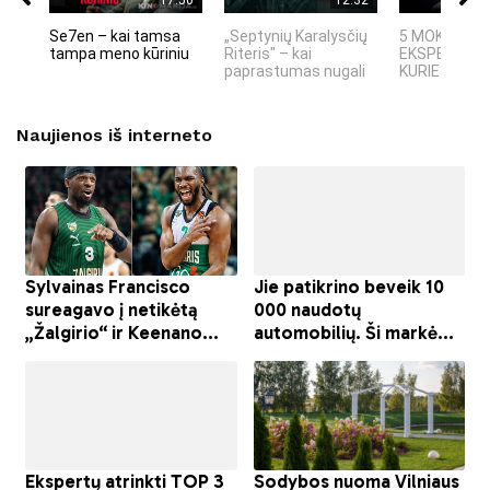
Se7en – kai tamsa
„Septynių Karalysčių
5 MOKSLINIA
tampa meno kūriniu
Riteris" – kai
EKSPERIMEN
paprastumas nugali
KURIE SUKRĖT
Naujienos iš interneto