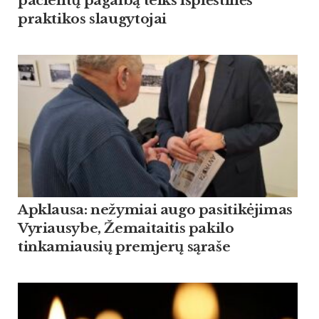
pacientų pagalbą teiks išplėstinės
praktikos slaugytojai
Apklausa: nežymiai augo pasitikėjimas
Vyriausybe, Žemaitaitis pakilo
tinkamiausių premjerų sąraše