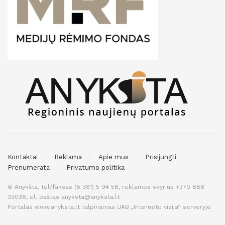
Kontaktai
Reklama
Apie mus
Prisijungti
Prenumerata
Privatumo politika
© Anykšta, tel/faksas (8 381) 5 94 58, reklamos skyrius +370 686
33036, el. paštas anyksta@anyksta.lt
Portalas www.anyksta.lt talpinamas UAB „Interneto vizija“ serveryje