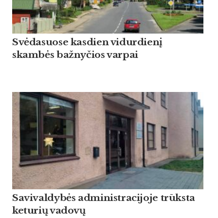
Svėdasuose kasdien vidurdienį
skambės bažnyčios varpai
Savivaldybės administracijoje trūksta
keturių vadovų