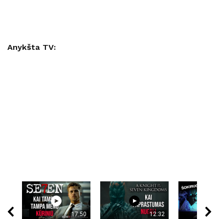
Anykšta TV:
17:50
12:32