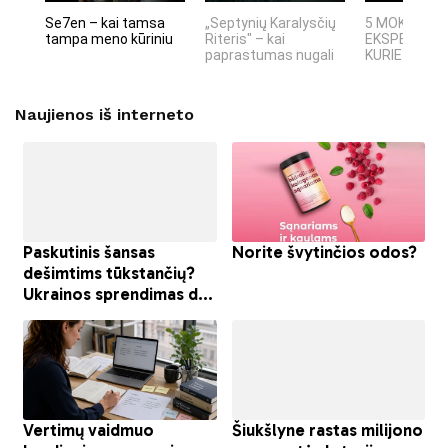
Se7en – kai tamsa
„Septynių Karalysčių
5 MOKSLINIA
tampa meno kūriniu
Riteris" – kai
EKSPERIMEN
paprastumas nugali
KURIE SUKRĖT
Naujienos iš interneto