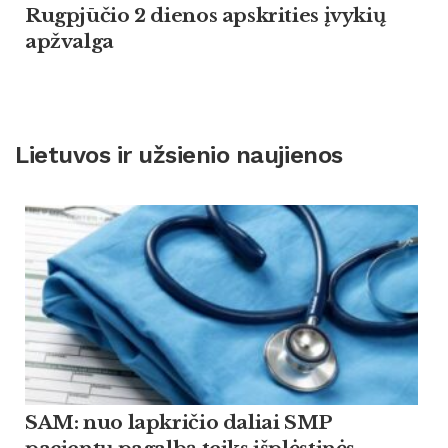
Rugpjūčio 2 dienos apskrities įvykių
apžvalga
Lietuvos ir užsienio naujienos
SAM: nuo lapkričio daliai SMP