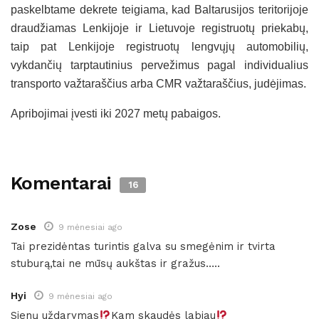
paskelbtame dekrete teigiama, kad Baltarusijos teritorijoje
draudžiamas Lenkijoje ir Lietuvoje registruotų priekabų,
taip pat Lenkijoje registruotų lengvųjų automobilių,
vykdančių tarptautinius pervežimus pagal individualius
transporto važtaraščius arba CMR važtaraščius, judėjimas.
Apribojimai įvesti iki 2027 metų pabaigos.
Komentarai
16
Zose
9 mėnesiai ago
Tai prezidėntas turintis galva su smegėnim ir tvirta
stuburą,tai ne mūsų aukštas ir gražus…..
Hyi
9 mėnesiai ago
Sienų uždarymas
Kam skaudės labiau