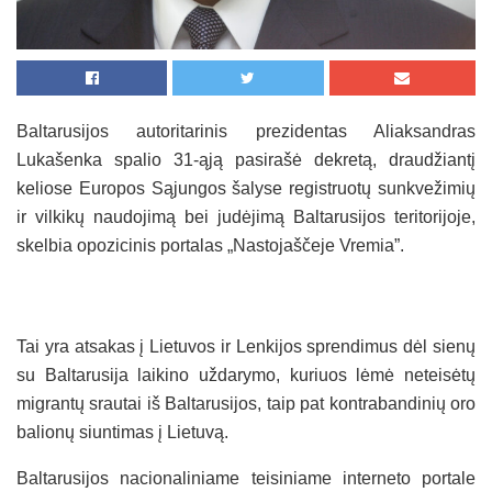
Baltarusijos autoritarinis prezidentas Aliaksandras
Lukašenka spalio 31-ąją pasirašė dekretą, draudžiantį
keliose Europos Sąjungos šalyse registruotų sunkvežimių
ir vilkikų naudojimą bei judėjimą Baltarusijos teritorijoje,
skelbia opozicinis portalas „Nastojaščeje Vremia”.
Tai yra atsakas į Lietuvos ir Lenkijos sprendimus dėl sienų
su Baltarusija laikino uždarymo, kuriuos lėmė neteisėtų
migrantų srautai iš Baltarusijos, taip pat kontrabandinių oro
balionų siuntimas į Lietuvą.
Baltarusijos nacionaliniame teisiniame interneto portale