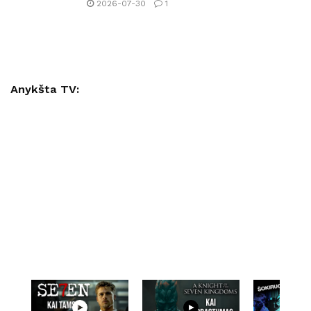
2026-07-30
1
Anykšta TV: