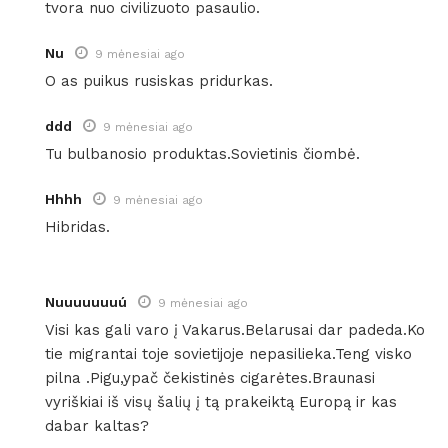
tvora nuo civilizuoto pasaulio.
Nu
9 mėnesiai ago
O as puikus rusiskas pridurkas.
ddd
9 mėnesiai ago
Tu bulbanosio produktas.Sovietinis čiombė.
Hhhh
9 mėnesiai ago
Hibridas.
Nuuuuuuuú
9 mėnesiai ago
Visi kas gali varo į Vakarus.Belarusai dar padeda.Ko
tie migrantai toje sovietijoje nepasilieka.Teng visko
pilna .Pigu,ypač čekistinės cigarėtes.Braunasi
vyriškiai iš visų šalių į tą prakeiktą Europą ir kas
dabar kaltas?