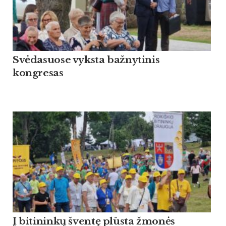
Svėdasuose vyksta bažnytinis
kongresas
Į bitininkų šventę plūsta žmonės