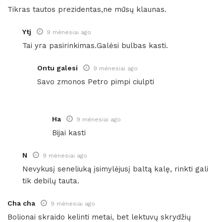
Tikras tautos prezidentas,ne mūsų klaunas.
Ytj
9 mėnesiai ago
Tai yra pasirinkimas.Galėsi bulbas kasti.
Ontu galesi
9 mėnesiai ago
Savo zmonos Petro pimpi ciulpti
Ha
9 mėnesiai ago
Bijai kasti
N
9 mėnesiai ago
Nevykusį seneliuką įsimylėjusį baltą kalę, rinkti gali
tik debilų tauta.
Cha cha
9 mėnesiai ago
Bolionai skraido kelinti metai, bet lektuvų skrydžių