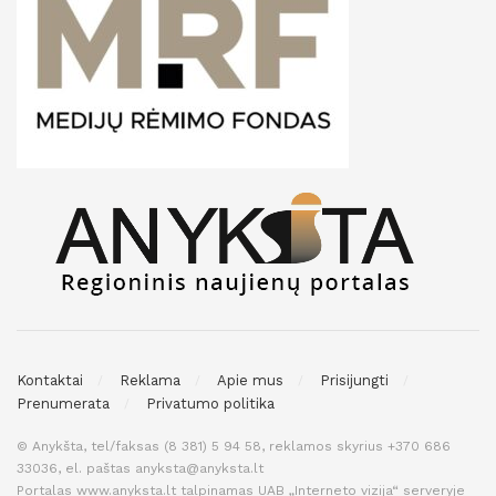
Kontaktai
Reklama
Apie mus
Prisijungti
Prenumerata
Privatumo politika
© Anykšta, tel/faksas (8 381) 5 94 58, reklamos skyrius +370 686
33036, el. paštas anyksta@anyksta.lt
Portalas www.anyksta.lt talpinamas UAB „Interneto vizija“ serveryje