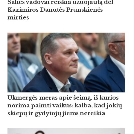
Šalies vadovai reiškia užuojautą dėl
Kazimiros Danutės Prunskienės
mirties
Ukmergės meras apie šeimą, iš kurios
norima paimti vaikus: kalba, kad jokių
skiepų ir gydytojų jiems nereikia