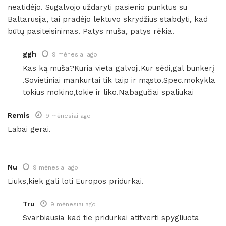
neatidėjo. Sugalvojo uždaryti pasienio punktus su
Baltarusija, tai pradėjo lektuvo skrydžius stabdyti, kad
būtų pasiteisinimas. Patys muša, patys rėkia.
ggh
9 mėnesiai ago
Kas ką muša?Kuria vieta galvoji.Kur sėdi,gal bunkerį
.Sovietiniai mankurtai tik taip ir mąsto.Spec.mokykla
tokius mokino,tokie ir liko.Nabagučiai spaliukai
Remis
9 mėnesiai ago
Labai gerai.
Nu
9 mėnesiai ago
Liuks,kiek gali loti Europos pridurkai.
Tru
9 mėnesiai ago
Svarbiausia kad tie pridurkai atitverti spygliuota