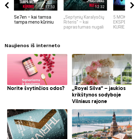
17:50
12:32
Se7en – kai tamsa
„Septynių Karalysčių
5 MOKSLINIA
tampa meno kūriniu
Riteris" – kai
EKSPERIMEN
paprastumas nugali
KURIE SUKRĖT
Naujienos iš interneto