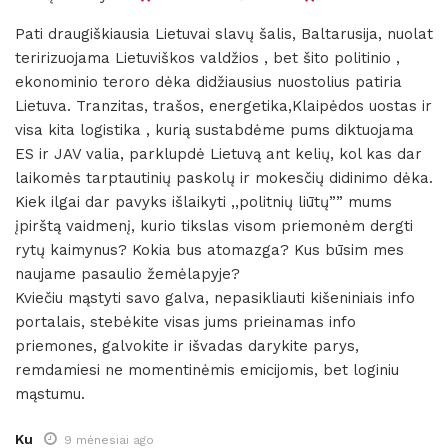
Pati draugiškiausia Lietuvai slavų šalis, Baltarusija, nuolat
teririzuojama Lietuviškos valdžios , bet šito politinio ,
ekonominio teroro dėka didžiausius nuostolius patiria
Lietuva. Tranzitas, trašos, energetika,Klaipėdos uostas ir
visa kita logistika , kurią sustabdėme pums diktuojama
ES ir JAV valia, parklupdė Lietuvą ant kelių, kol kas dar
laikomės tarptautinių paskolų ir mokesčių didinimo dėka.
Kiek ilgai dar pavyks išlaikyti ,,politnių liūtų”” mums
įpirštą vaidmenį, kurio tikslas visom priemonėm dergti
rytų kaimynus? Kokia bus atomazga? Kus būsim mes
naujame pasaulio žemėlapyje?
Kviečiu mąstyti savo galva, nepasikliauti kišeniniais info
portalais, stebėkite visas jums prieinamas info
priemones, galvokite ir išvadas darykite parys,
remdamiesi ne momentinėmis emicijomis, bet loginiu
mąstumu.
Ku
9 mėnesiai ago