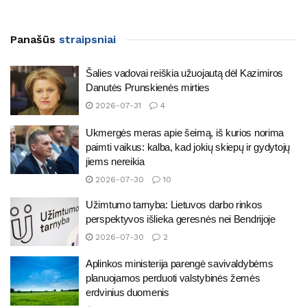
Panašūs
straipsniai
Šalies vadovai reiškia užuojautą dėl Kazimiros
Danutės Prunskienės mirties
2026-07-31
4
Ukmergės meras apie šeimą, iš kurios norima
paimti vaikus: kalba, kad jokių skiepų ir gydytojų
jiems nereikia
2026-07-30
10
Užimtumo tarnyba: Lietuvos darbo rinkos
perspektyvos išlieka geresnės nei Bendrijoje
2026-07-30
2
Aplinkos ministerija parengė savivaldybėms
planuojamos perduoti valstybinės žemės
erdvinius duomenis