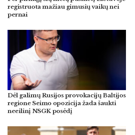
registruota mažiau gimusių vaikų nei
pernai
Dėl galimų Rusijos provokacijų Baltijos
regione Seimo opozicija žada šaukti
neeilinį NSGK posėdį