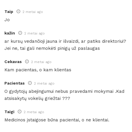
Taip
2 metai ago
Jo
kažin
2 metai ago
ar kursų vedančioji jauna ir išvaizdi, ar patiks direktoriui?
Jei ne, tai gali nemokėti pinigų už paslaugas
Cekavas
2 metai ago
Kam pacientas, o kam klientas
Pacientas
2 metai ago
O gydytojų abejingumui nebus pravedami mokymai .Kad
atsisakytų vokelių griežtai ???
Taigi
2 metai ago
Medicinos įstaigose būna pacientai, o ne klientai.