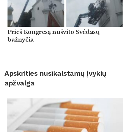
Prieš Kongresą nušvito Svėdasų
bažnyčia
Apskrities nusikalstamų įvykių
apžvalga