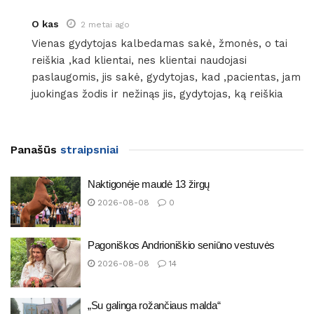
O kas
2 metai ago
Vienas gydytojas kalbedamas sakė, žmonės, o tai
reiškia ,kad klientai, nes klientai naudojasi
paslaugomis, jis sakė, gydytojas, kad ,pacientas, jam
juokingas žodis ir nežinąs jis, gydytojas, ką reiškia
Panašūs
straipsniai
Naktigonėje maudė 13 žirgų
2026-08-08
0
Pagoniškos Andrioniškio seniūno vestuvės
2026-08-08
14
„Su galinga rožančiaus malda“