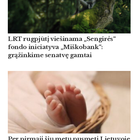
LRT rugpjūtį viešinama „Sengirės“
fondo iniciatyva „Miškobank“:
grąžinkime senatvę gamtai
Per pirmąjį šių metų pusmetį Lietuvoje