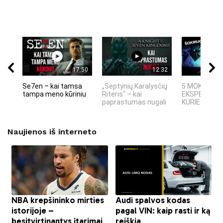
17:50
12:32
Se7en – kai tamsa
„Septynių Karalysčių
5 MOKSLINIA
tampa meno kūriniu
Riteris" – kai
EKSPERIMEN
paprastumas nugali
KURIE SUKRĖT
Naujienos iš interneto