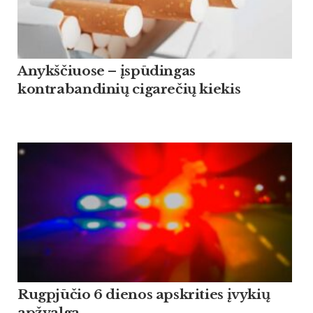
Anykščiuose – įspūdingas
kontrabandinių cigarečių kiekis
Rugpjūčio 6 dienos apskrities įvykių
apžvalga