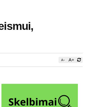
eismui,
-
A
+
A