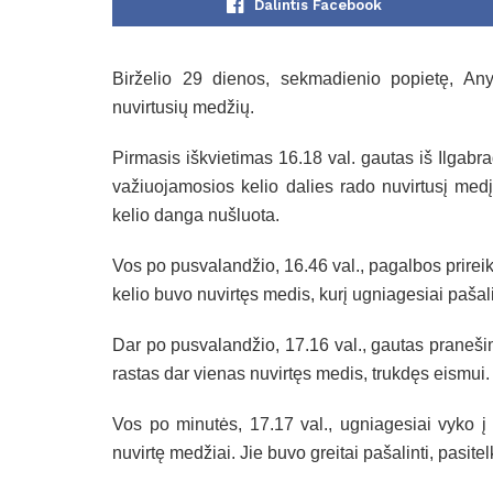
Dalintis Facebook
Birželio 29 dienos, sekmadienio popietę, Anyk
nuvirtusių medžių.
Pirmasis iškvietimas 16.18 val. gautas iš Ilgab
važiuojamosios kelio dalies rado nuvirtusį medį
kelio danga nušluota.
Vos po pusvalandžio, 16.46 val., pagalbos prireik
kelio buvo nuvirtęs medis, kurį ugniagesiai paša
Dar po pusvalandžio, 17.16 val., gautas praneši
rastas dar vienas nuvirtęs medis, trukdęs eismui
Vos po minutės, 17.17 val., ugniagesiai vyko į 
nuvirtę medžiai. Jie buvo greitai pašalinti, pasite