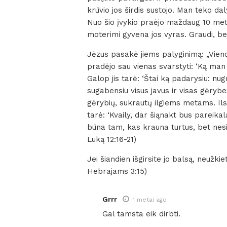
krūvio jos širdis sustojo. Man teko dal
Nuo šio įvykio praėjo maždaug 10 me
moterimi gyvena jos vyras. Graudi, be
Jėzus pasakė jiems palyginimą: „Vieno
pradėjo sau vienas svarstyti: ‘Ką man 
Galop jis tarė: ‘Štai ką padarysiu: nugr
sugabensiu visus javus ir visas gėrybes
gėrybių, sukrautų ilgiems metams. Ilsė
tarė: ‘Kvaily, dar šiąnakt bus pareika
būna tam, kas krauna turtus, bet nesi
Luką 12:16-21)
Jei šiandien išgirsite jo balsą, neužki
Hebrajams 3:15)
Grrr
1 metai ago
Gal tamsta eik dirbti.