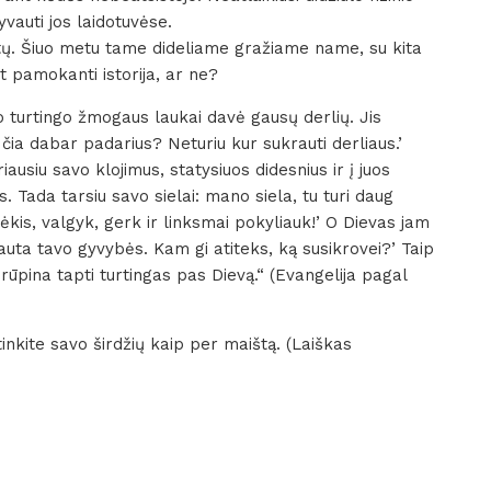
yvauti jos laidotuvėse.
tų. Šiuo metu tame dideliame gražiame name, su kita
t pamokanti istorija, ar ne?
 turtingo žmogaus laukai davė gausų derlių. Jis
čia dabar padarius? Neturiu kur sukrauti derliaus.’
iausiu savo klojimus, statysiuos didesnius ir į juos
. Tada tarsiu savo sielai: mano siela, tu turi daug
kis, valgyk, gerk ir linksmai pokyliauk!’ O Dievas jam
lauta tavo gyvybės. Kam gi atiteks, ką susikrovei?’ Taip
rūpina tapti turtingas pas Dievą.“ (Evangelija pagal
etinkite savo širdžių kaip per maištą. (Laiškas