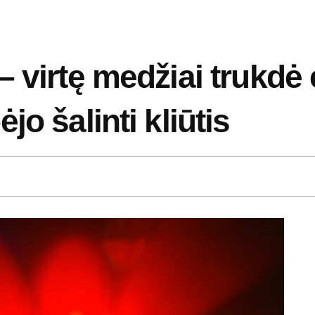
 virtę medžiai trukdė 
o šalinti kliūtis