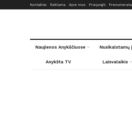
Kontaktai
Reklama
Apie mus
Prisijungti
Prenumerata
Naujienos Anykščiuose
Nusikalstamų 
Anykšta TV
Laisvalaikis