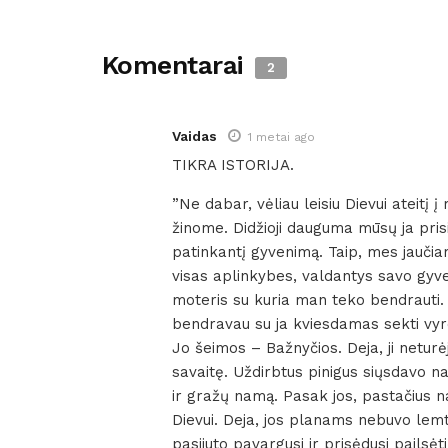
Komentarai
2
Vaidas
1 metai ago
TIKRA ISTORIJA.
”Ne dabar, vėliau leisiu Dievui ateitį
žinome. Didžioji dauguma mūsų ja pri
patinkantį gyvenimą. Taip, mes jauči
visas aplinkybes, valdantys savo gyve
moteris su kuria man teko bendrauti. 
bendravau su ja kviesdamas sekti vyro p
Jo šeimos – Bažnyčios. Deja, ji netur
savaitę. Uždirbtus pinigus siųsdavo n
ir gražų namą. Pasak jos, pastačius nam
Dievui. Deja, jos planams nebuvo lemta i
pasijuto pavargusi ir prisėdusi pailsėti