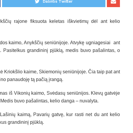
Dalintis Twitter
ščių rajone fiksuota keletas iškvietimų dėl ant kelio
rados kaimo, Anykščių seniūnijoje. Atvykę ugniagesiai ant
. Pasitelkus grandininį pjūklą, medis buvo pašalintas, o
ė Kriokšlio kaime, Skiemonių seniūnijoje. Čia taip pat ant
lino panaudoję tą pačią įrangą.
mas iš Vikonių kaimo, Svėdasų seniūnijos. Klevų gatvėje
. Medis buvo pašalintas, kelio danga – nuvalyta.
Lašinių kaimą, Pavarių gatvę, kur rasti net du ant kelio
lkus grandininį pjūklą.