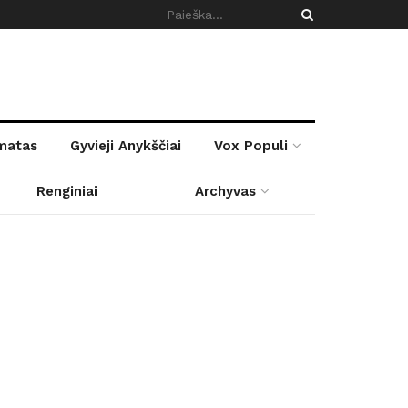
rmatas
Gyvieji Anykščiai
Vox Populi
Renginiai
Archyvas