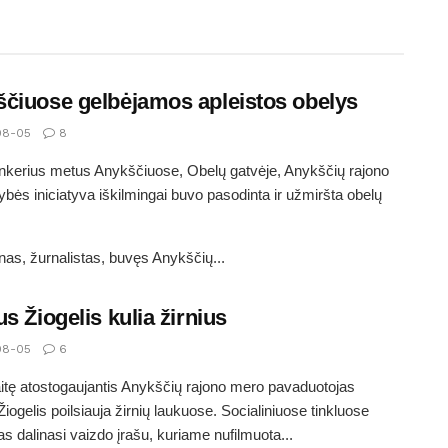
čiuose gelbėjamos apleistos obelys
08-05
8
nkerius metus Anykščiuose, Obelų gatvėje, Anykščių rajono
ybės iniciatyva iškilmingai buvo pasodinta ir užmiršta obelų
as, žurnalistas, buvęs Anykščių...
us Žiogelis kulia žirnius
08-05
6
itę atostogaujantis Anykščių rajono mero pavaduotojas
Žiogelis poilsiauja žirnių laukuose. Socialiniuose tinkluose
s dalinasi vaizdo įrašu, kuriame nufilmuota...