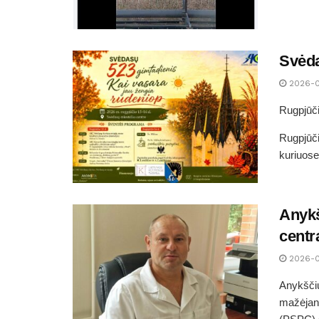
Svėda
2026-
Rugpjūči
Rugpjūči
kuriuose
Anykš
centr
2026-
Anykščių
mažėjant