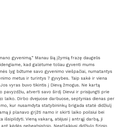
 į mano gyvenimą.” Manau šią įžymią frazę daugelis
sidengiame, kad galėtume toliau gyventi mums
amės lyg būtume savo gyvenimo viešpačiai, numatantys
nimo metus ir turintys 7 gyvybes. Taip sakė ir viena
Jos vyras buvo tikintis į Dievą žmogus. Ne kartą
avyzdžiu, atverti savo širdį Dievui ir prisijungti prie
ėjo laiko. Dirbo dvejuose darbuose, septynias dienas per
amo, kur nusamdyta statybininkų brigada statė didžiulį
ą ji planavo grįžti namo ir skirti laiko poilsiui bei
šsipildyti. Vieną vakarą, atėjusi į antrąjį darbą, ji
 ant kėdės nebeatsistojo. Neatlaikiusi didžiulo fizinio