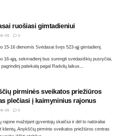
sai ruošiasi gimtadieniui
08-05
0
o 15-16 dienomis Svėdasai švęs 523-ąjį gimtadienį.
o 16-ąją, sekmadienį bus surengti svėdasiškių pusryčiai,
 pagrindinį patiekalą pagal Radvilų laikus...
čių pirminės sveikatos priežiūros
as plečiasi į kaimyninius rajonus
08-05
0
 rajone mažėjant gyventojų skaičiui ir dėl to natūraliai
 klientų, Anykščių pirminis sveikatos priežiūros centras