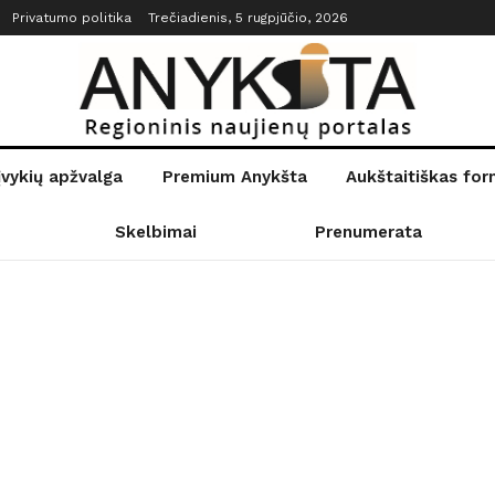
Privatumo politika
Trečiadienis, 5 rugpjūčio, 2026
įvykių apžvalga
Premium Anykšta
Aukštaitiškas fo
Skelbimai
Prenumerata