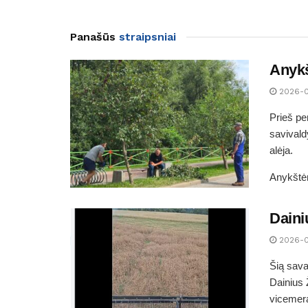
Panašūs
straipsniai
Anykš
2026-
Prieš pe
savivald
alėja.
Anykštėn
Daini
2026-
Šią sava
Dainius 
vicemera