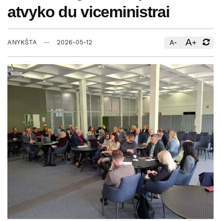
atvyko du viceministrai
A
-
+
ANYKŠTA
2026-05-12
A