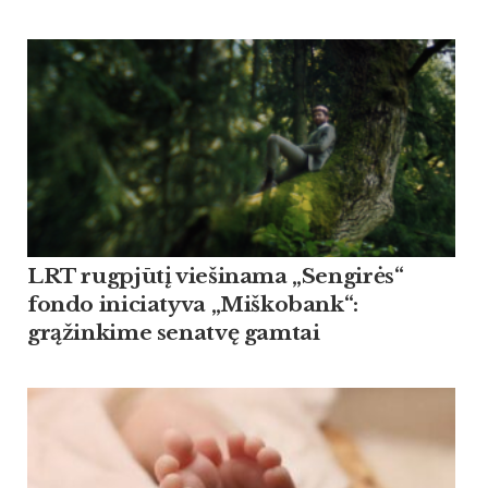
LRT rugpjūtį viešinama „Sengirės“
fondo iniciatyva „Miškobank“:
grąžinkime senatvę gamtai