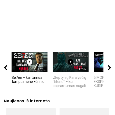
17:50
12:32
Se7en – kai tamsa
„Septynių Karalysčių
5 MOKSLINIA
tampa meno kūriniu
Riteris" – kai
EKSPERIMEN
paprastumas nugali
KURIE SUKRĖT
Naujienos iš interneto