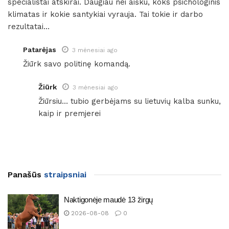
specialistai atskirai. Daugiau nei aišku, koks psichologinis
klimatas ir kokie santykiai vyrauja. Tai tokie ir darbo
rezultatai…
Patarėjas
3 mėnesiai ago
Žiūrk savo politinę komandą.
Žiūrk
3 mėnesiai ago
Žiūrsiu… tubio gerbėjams su lietuvių kalba sunku,
kaip ir premjerei
Panašūs
straipsniai
Naktigonėje maudė 13 žirgų
2026-08-08
0