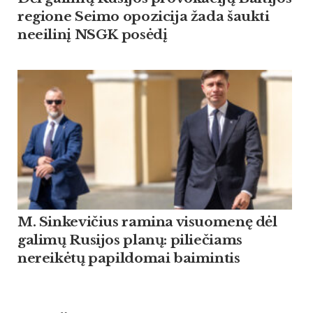
regione Seimo opozicija žada šaukti
neeilinį NSGK posėdį
M. Sinkevičius ramina visuomenę dėl
galimų Rusijos planų: piliečiams
nereikėtų papildomai baimintis