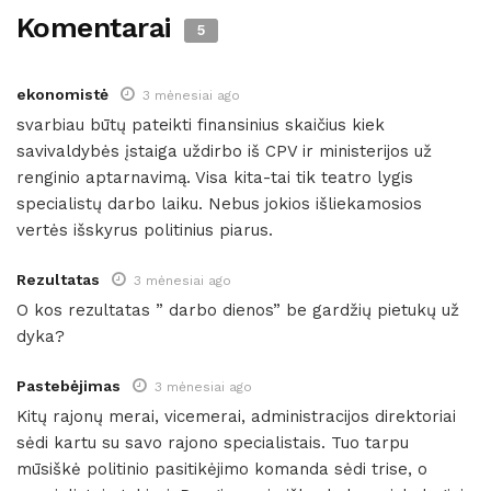
Komentarai
5
ekonomistė
3 mėnesiai ago
svarbiau būtų pateikti finansinius skaičius kiek
savivaldybės įstaiga uždirbo iš CPV ir ministerijos už
renginio aptarnavimą. Visa kita-tai tik teatro lygis
specialistų darbo laiku. Nebus jokios išliekamosios
vertės išskyrus politinius piarus.
Rezultatas
3 mėnesiai ago
O kos rezultatas ” darbo dienos” be gardžių pietukų už
dyka?
Pastebėjimas
3 mėnesiai ago
Kitų rajonų merai, vicemerai, administracijos direktoriai
sėdi kartu su savo rajono specialistais. Tuo tarpu
mūsiškė politinio pasitikėjimo komanda sėdi trise, o