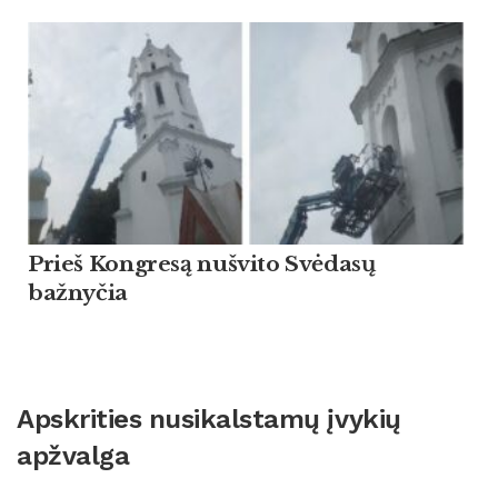
Prieš Kongresą nušvito Svėdasų
bažnyčia
Apskrities nusikalstamų įvykių
apžvalga