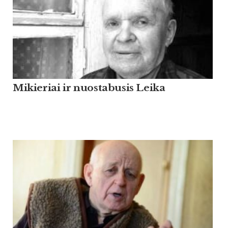
Mikieriai ir nuostabusis Leika