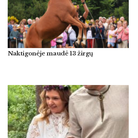
Naktigonėje maudė 13 žirgų