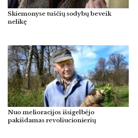
Skiemonyse tuščių sodybų beveik
nelikę
Nuo melioracijos išsigelbėjo
pakišdamas revoliucionierių