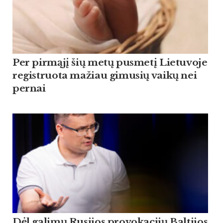
Per pirmąjį šių metų pusmetį Lietuvoje
registruota mažiau gimusių vaikų nei
pernai
Dėl galimų Rusijos provokacijų Baltijos