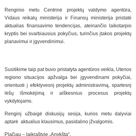
Renginio metu Centrinė projektų valdymo agentūra,
Vidaus reikalų ministerija ir Finansų ministerija pristatė
aktualias finansavimo tendencijas, ateinančio laikotarpio
kryptis bei svarbiausius pokyčius, turinčius įtakos projektų
planavimui ir įgyvendinimui.
Susitikime taip pat buvo pristatyta agentūros veikla, Utenos
regiono situacijos apžvalga bei įgyvendinami pokyčiai,
orientuoti į efektyvesnį projektų administravimą, spartesnį
lėšų išmokėjimą ir aiškesnius procesus projektų
vykdytojams.
Renginį užbaigė diskusijų sesija, kurios metu dalyviai
aptarė aktualius klausimus, pasidalino įžvalgomis.
Plačiau – laikraštyje „Anykšta“.