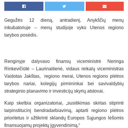
Gegužės 12 dieną, antradienį, Anykščių menų
inkubatoriuje – menų studijoje vyko Utenos regiono
tarybos posėdis.
Renginyje dalyvavo finansų viceministrė Neringa
Rinkevičiūtė – Laurinaitienė, vidaus reikalų viceministras
Vaidotas Jakštas, regiono merai, Utenos regiono plėtros
tarybos nariai, kolegijų pirmininkai bei savivaldybių
strateginio planavimo ir investicijų skyrių atstovai.
Kaip skelbia organizatoriai, „susitikimas skirtas stiprinti
tarpinstitucinį bendradarbiavimą, aptarti regiono plėtros
prioritetus ir užtikrinti sklandų Europos Sąjungos lėšomis
finansuojamų projektų įgyvendinimą.“