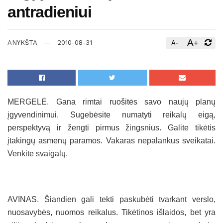
antradieniui
A
-
+
ANYKŠTA
2010-08-31
A
MERGELĖ. Gana rimtai ruošitės savo naujų planų
įgyvendinimui. Sugebėsite numatyti reikalų eigą,
perspektyvą ir žengti pirmus žingsnius. Galite tikėtis
įtakingų asmenų paramos. Vakaras nepalankus sveikatai.
Venkite svaigalų.
AVINAS. Šiandien gali tekti paskubėti tvarkant verslo,
nuosavybės, nuomos reikalus. Tikėtinos išlaidos, bet yra