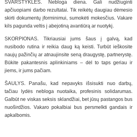
SVARSTYKLĖS. Nebloga diena. Gali nudžiuginti
apčiuopiami darbo rezultatai. Tik reikėtų daugiau dėmesio
skirti dokumentų įforminimui, sumokėti mokesčius. Vakare
kils pagunda veltis į abejotiną avantiūrą ar nuotykį.
SKORPIONAS. Tikriausiai jums šaus į galvą, kad
nusibodo rutina ir reikia daug ką keisti. Turbūt ieškosite
naujų pažinčių ar atnaujinsite seną draugystę, partnerystę.
Būkite pakantesnis aplinkiniams – dėl to taps geriau ir
jiems, ir jums pačiam.
ŠAULYS. Panašu, kad nepavyks išsisukti nuo darbų,
tačiau lydės nebloga nuotaika, profesinis solidarumas.
Galbūt ne viskas seksis sklandžiai, bet jūsų pastangos bus
nuoširdžios. Vakaro pokalbiai bus persmelkti gandais ir
apkalbomis.