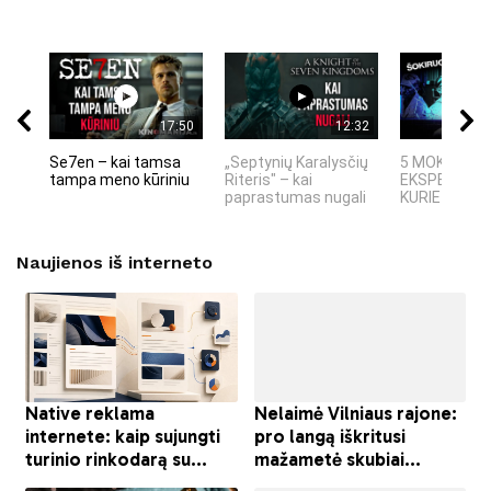
17:50
12:32
Se7en – kai tamsa
„Septynių Karalysčių
5 MOKSLINIA
tampa meno kūriniu
Riteris" – kai
EKSPERIMEN
paprastumas nugali
KURIE SUKRĖT
Naujienos iš interneto