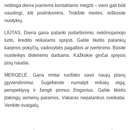
nebloga diena įvairiems kontaktams megzti – vieni gali būti
naudingi, kiti pralinksmins. Trokšite meilės, ieškosite
nuotykių.
LIŪTAS. Diena gana palanki įsidarbinimo, nekilnojamojo
turto, kredito reikalams spręsti. Galite tikėtis palankių
karjeros pokyčių, vadovybės pagalbos ar įvertinimo. Būsite
nusiteikęs dideliems darbams. Kažkokie ginčai spręsis
jūsų naudai.
MERGELĖ. Gana rimtai ruošitės savo naujų planų
įgyvendinimui. Sugebėsite numatyti reikalų eigą,
perspektyvą ir žengti pirmus žingsnius. Galite tikėtis
įtakingų asmenų paramos. Vakaras nepalankus sveikatai.
Venkite svaigalų.