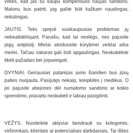
vilties, kad jas su kaupu kompensuos naujas sandoris.
Malonu bus patirti, jog galite būti kažkam naudingas,
reikalingas.
JAUTIS. Teks spręsti susikaupusias problemas jų
nebeatidėliojant. Panašu, kad tai neslėgs, nes pajusite
jėgų antplūdį. Mielai atsiduosite kūrybinei veiklai arba
meilei. Tačiau vakaras gali būti apgaulingas. Neskubėkite
tikėti pažadais bei įsipareigoti.
DVYNIAI. Geriausias patarėjas jums šiandien bus jūsų
paties nuojauta. Pasijutęs nekaip, kreipkitės į medikus. O
jei pajusite abejones dėl numatomo sandorio ar kokio
sprendimo, pravartu neskubėti ir labiau pasigilinti.
VĖŽYS. Nusiteikite aktyviai bendrauti su kolegomis,
viršininkais, klientais ar potencialiais darbdaviais. Tai išties