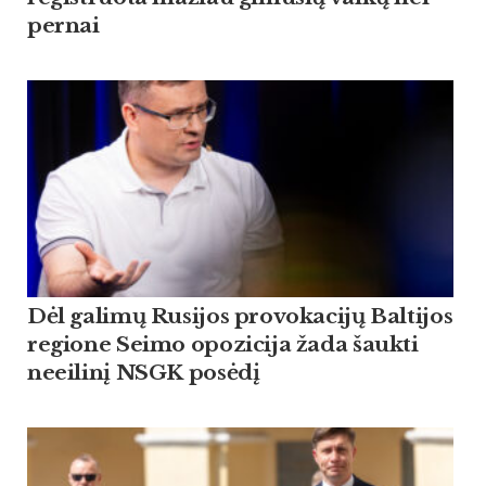
pernai
Dėl galimų Rusijos provokacijų Baltijos
regione Seimo opozicija žada šaukti
neeilinį NSGK posėdį