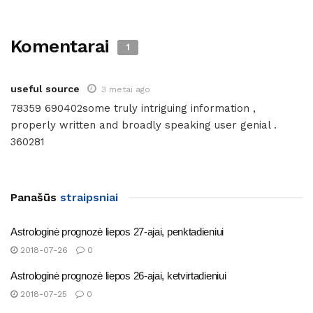
Komentarai
1
useful source
3 metai ago
78359 690402some truly intriguing information ,
properly written and broadly speaking user genial .
360281
Panašūs
straipsniai
Astrologinė prognozė liepos 27-ajai, penktadieniui
2018-07-26
0
Astrologinė prognozė liepos 26-ajai, ketvirtadieniui
2018-07-25
0