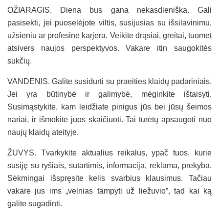
OŽIARAGIS. Diena bus gana nekasdieniška. Gali
pasisekti, jei puoselėjote viltis, susijusias su išsilavinimu,
užsieniu ar profesine karjera. Veikite drąsiai, greitai, tuomet
atsivers naujos perspektyvos. Vakare itin saugokitės
sukčių.
VANDENIS. Galite susidurti su praeities klaidų padariniais.
Jei yra būtinybė ir galimybė, mėginkite ištaisyti.
Susimąstykite, kam leidžiate pinigus jūs bei jūsų šeimos
nariai, ir išmokite juos skaičiuoti. Tai turėtų apsaugoti nuo
naujų klaidų ateityje.
ŽUVYS. Tvarkykite aktualius reikalus, ypač tuos, kurie
susiję su ryšiais, sutartimis, informacija, reklama, prekyba.
Sėkmingai išspręsite kelis svarbius klausimus. Tačiau
vakare jus ims „velnias tampyti už liežuvio”, tad kai ką
galite sugadinti.