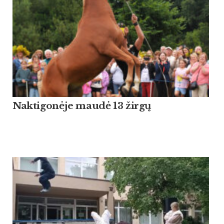
Naktigonėje maudė 13 žirgų