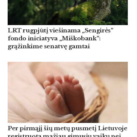
LRT rugpjūtį viešinama „Sengirės“
fondo iniciatyva „Miškobank“:
grąžinkime senatvę gamtai
Per pirmąjį šių metų pusmetį Lietuvoje
registruota mažiau gimusių vaikų nei