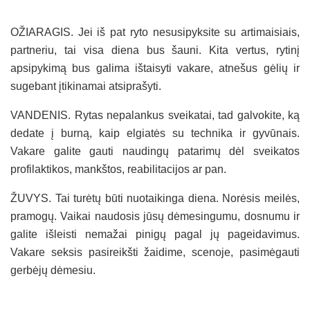
OŽIARAGIS. Jei iš pat ryto nesusipyksite su artimaisiais,
partneriu, tai visa diena bus šauni. Kita vertus, rytinį
apsipykimą bus galima ištaisyti vakare, atnešus gėlių ir
sugebant įtikinamai atsiprašyti.
VANDENIS. Rytas nepalankus sveikatai, tad galvokite, ką
dedate į burną, kaip elgiatės su technika ir gyvūnais.
Vakare galite gauti naudingų patarimų dėl sveikatos
profilaktikos, mankštos, reabilitacijos ar pan.
ŽUVYS. Tai turėtų būti nuotaikinga diena. Norėsis meilės,
pramogų. Vaikai naudosis jūsų dėmesingumu, dosnumu ir
galite išleisti nemažai pinigų pagal jų pageidavimus.
Vakare seksis pasireikšti žaidime, scenoje, pasimėgauti
gerbėjų dėmesiu.