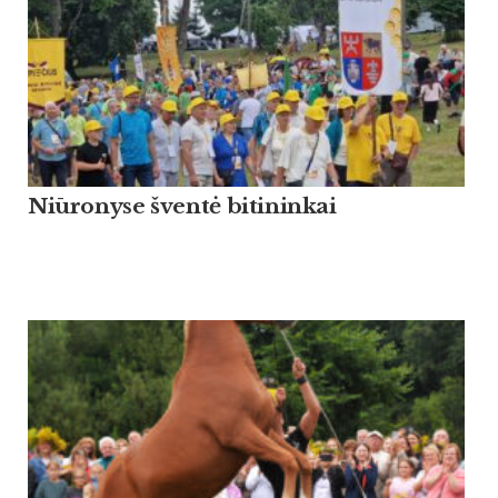
Niūronyse šventė bitininkai