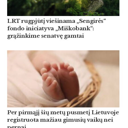
LRT rugpjūtį viešinama „Sengirės“
fondo iniciatyva „Miškobank“:
grąžinkime senatvę gamtai
Per pirmąjį šių metų pusmetį Lietuvoje
registruota mažiau gimusių vaikų nei
pernai