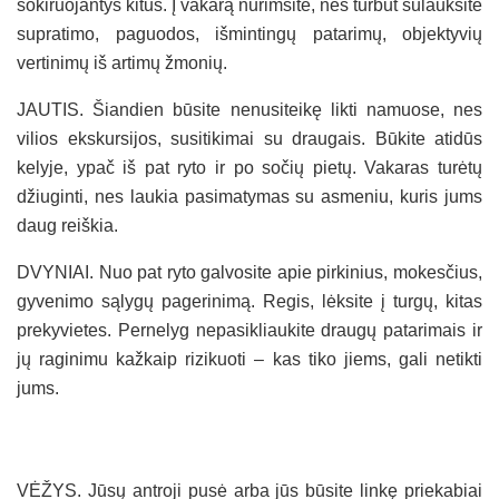
šokiruojantys kitus. Į vakarą nurimsite, nes turbūt sulauksite
supratimo, paguodos, išmintingų patarimų, objektyvių
vertinimų iš artimų žmonių.
JAUTIS. Šiandien būsite nenusiteikę likti namuose, nes
vilios ekskursijos, susitikimai su draugais. Būkite atidūs
kelyje, ypač iš pat ryto ir po sočių pietų. Vakaras turėtų
džiuginti, nes laukia pasimatymas su asmeniu, kuris jums
daug reiškia.
DVYNIAI. Nuo pat ryto galvosite apie pirkinius, mokesčius,
gyvenimo sąlygų pagerinimą. Regis, lėksite į turgų, kitas
prekyvietes. Pernelyg nepasikliaukite draugų patarimais ir
jų raginimu kažkaip rizikuoti – kas tiko jiems, gali netikti
jums.
VĖŽYS. Jūsų antroji pusė arba jūs būsite linkę priekabiai