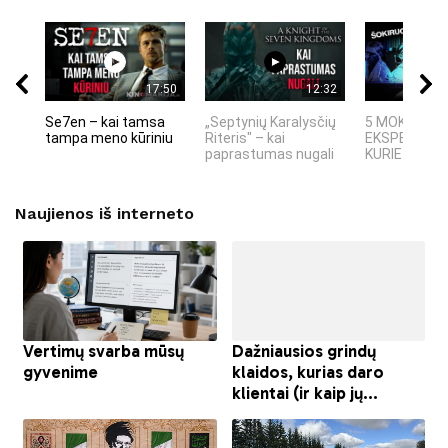
17:50
12:32
Se7en – kai tamsa
„Septynių Karalysčių
5 MOKSLINIA
tampa meno kūriniu
Riteris" – kai
EKSPERIMEN
paprastumas nugali
KURIE SUKRĖT
Naujienos iš interneto