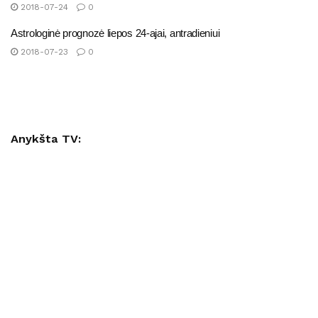
2018-07-24
0
Astrologinė prognozė liepos 24-ajai, antradieniui
2018-07-23
0
Anykšta TV: