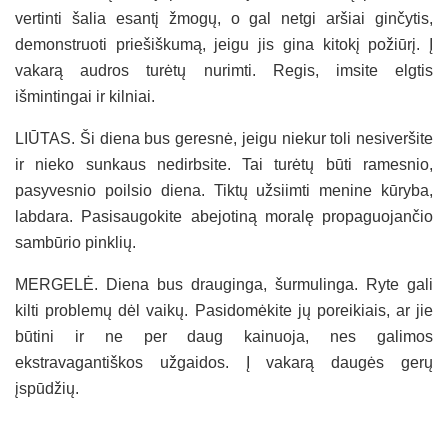
vertinti šalia esantį žmogų, o gal netgi aršiai ginčytis,
demonstruoti priešiškumą, jeigu jis gina kitokį požiūrį. Į
vakarą audros turėtų nurimti. Regis, imsite elgtis
išmintingai ir kilniai.
LIŪTAS. Ši diena bus geresnė, jeigu niekur toli nesiveršite
ir nieko sunkaus nedirbsite. Tai turėtų būti ramesnio,
pasyvesnio poilsio diena. Tiktų užsiimti menine kūryba,
labdara. Pasisaugokite abejotiną moralę propaguojančio
sambūrio pinklių.
MERGELĖ. Diena bus drauginga, šurmulinga. Ryte gali
kilti problemų dėl vaikų. Pasidomėkite jų poreikiais, ar jie
būtini ir ne per daug kainuoja, nes galimos
ekstravagantiškos užgaidos. Į vakarą daugės gerų
įspūdžių.