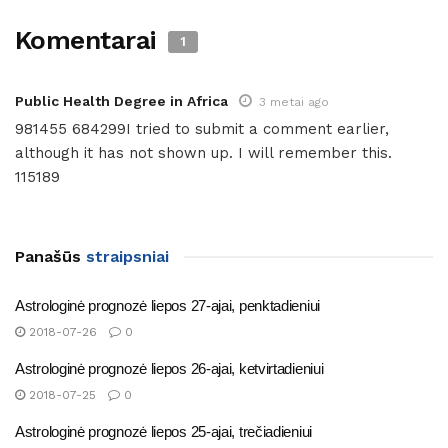
Komentarai
1
Public Health Degree in Africa
3 metai ago
981455 684299I tried to submit a comment earlier,
although it has not shown up. I will remember this.
115189
Panašūs
straipsniai
Astrologinė prognozė liepos 27-ajai, penktadieniui
2018-07-26
0
Astrologinė prognozė liepos 26-ajai, ketvirtadieniui
2018-07-25
0
Astrologinė prognozė liepos 25-ajai, trečiadieniui