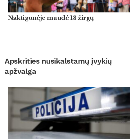
Naktigonėje maudė 13 žirgų
Apskrities nusikalstamų įvykių
apžvalga