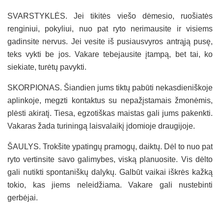
SVARSTYKLĖS. Jei tikitės viešo dėmesio, ruošiatės
renginiui, pokyliui, nuo pat ryto nerimausite ir visiems
gadinsite nervus. Jei vesite iš pusiausvyros antrąją pusę,
teks vykti be jos. Vakare tebejausite įtampą, bet tai, ko
siekiate, turėtų pavykti.
SKORPIONAS. Šiandien jums tiktų pabūti nekasdieniškoje
aplinkoje, megzti kontaktus su nepažįstamais žmonėmis,
plėsti akiratį. Tiesa, egzotiškas maistas gali jums pakenkti.
Vakaras žada turiningą laisvalaikį įdomioje draugijoje.
ŠAULYS. Trokšite ypatingų pramogų, daiktų. Dėl to nuo pat
ryto vertinsite savo galimybes, viską planuosite. Vis dėlto
gali nutikti spontaniškų dalykų. Galbūt vaikai iškrės kažką
tokio, kas jiems neleidžiama. Vakare gali nustebinti
gerbėjai.