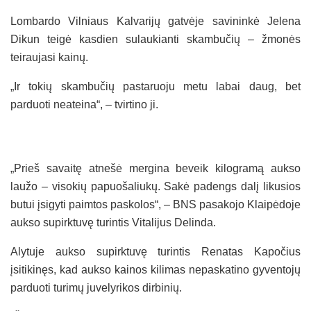
Lombardo Vilniaus Kalvarijų gatvėje savininkė Jelena
Dikun teigė kasdien sulaukianti skambučių – žmonės
teiraujasi kainų.
„Ir tokių skambučių pastaruoju metu labai daug, bet
parduoti neateina“, – tvirtino ji.
„Prieš savaitę atnešė mergina beveik kilogramą aukso
laužo – visokių papuošaliukų. Sakė padengs dalį likusios
butui įsigyti paimtos paskolos“, – BNS pasakojo Klaipėdoje
aukso supirktuvę turintis Vitalijus Delinda.
Alytuje aukso supirktuvę turintis Renatas Kapočius
įsitikinęs, kad aukso kainos kilimas nepaskatino gyventojų
parduoti turimų juvelyrikos dirbinių.