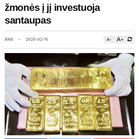
žmonės į jį investuoja
santaupas
A
-
+
BNS
2025-02-15
A