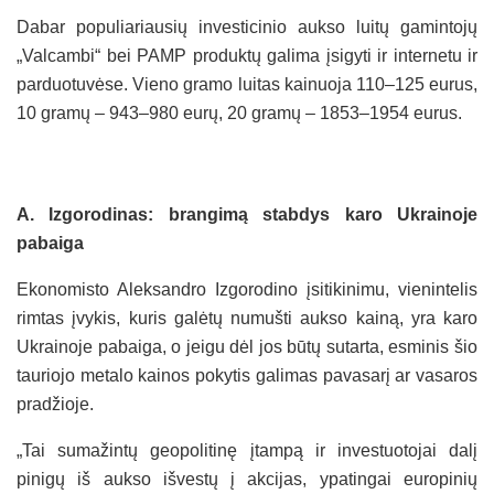
Dabar populiariausių investicinio aukso luitų gamintojų
„Valcambi“ bei PAMP produktų galima įsigyti ir internetu ir
parduotuvėse. Vieno gramo luitas kainuoja 110–125 eurus,
10 gramų – 943–980 eurų, 20 gramų – 1853–1954 eurus.
A. Izgorodinas: brangimą stabdys karo Ukrainoje
pabaiga
Ekonomisto Aleksandro Izgorodino įsitikinimu, vienintelis
rimtas įvykis, kuris galėtų numušti aukso kainą, yra karo
Ukrainoje pabaiga, o jeigu dėl jos būtų sutarta, esminis šio
tauriojo metalo kainos pokytis galimas pavasarį ar vasaros
pradžioje.
„Tai sumažintų geopolitinę įtampą ir investuotojai dalį
pinigų iš aukso išvestų į akcijas, ypatingai europinių