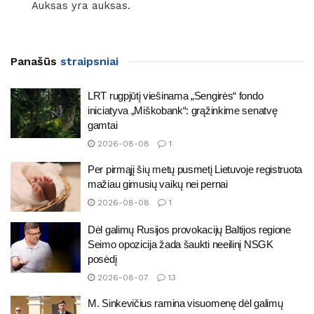
Auksas yra auksas.
Panašūs
straipsniai
LRT rugpjūtį viešinama „Sengirės“ fondo
iniciatyva „Miškobank“: grąžinkime senatvę
gamtai
2026-08-08
1
Per pirmąjį šių metų pusmetį Lietuvoje registruota
mažiau gimusių vaikų nei pernai
2026-08-08
1
Dėl galimų Rusijos provokacijų Baltijos regione
Seimo opozicija žada šaukti neeilinį NSGK
posėdį
2026-08-07
13
M. Sinkevičius ramina visuomenę dėl galimų