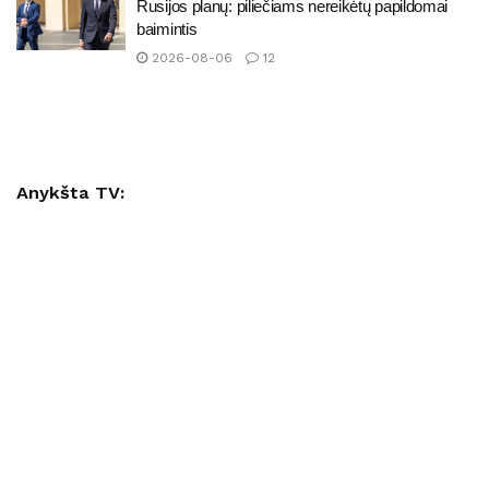
Rusijos planų: piliečiams nereikėtų papildomai
baimintis
2026-08-06
12
Anykšta TV: