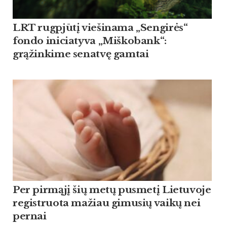
LRT rugpjūtį viešinama „Sengirės“
fondo iniciatyva „Miškobank“:
grąžinkime senatvę gamtai
Per pirmąjį šių metų pusmetį Lietuvoje
registruota mažiau gimusių vaikų nei
pernai