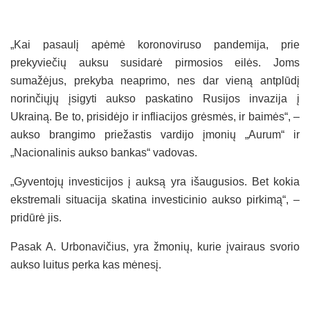
„Kai pasaulį apėmė koronoviruso pandemija, prie
prekyviečių auksu susidarė pirmosios eilės. Joms
sumažėjus, prekyba neaprimo, nes dar vieną antplūdį
norinčiųjų įsigyti aukso paskatino Rusijos invazija į
Ukrainą. Be to, prisidėjo ir infliacijos grėsmės, ir baimės“, –
aukso brangimo priežastis vardijo įmonių „Aurum“ ir
„Nacionalinis aukso bankas“ vadovas.
„Gyventojų investicijos į auksą yra išaugusios. Bet kokia
ekstremali situacija skatina investicinio aukso pirkimą“, –
pridūrė jis.
Pasak A. Urbonavičius, yra žmonių, kurie įvairaus svorio
aukso luitus perka kas mėnesį.