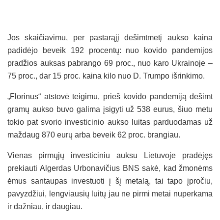
Jos skaičiavimu, per pastarąjį dešimtmetį aukso kaina
padidėjo beveik 192 procentų: nuo kovido pandemijos
pradžios auksas pabrango 69 proc., nuo karo Ukrainoje –
75 proc., dar 15 proc. kaina kilo nuo D. Trumpo išrinkimo.
„Florinus“ atstovė teigimu, prieš kovido pandemiją dešimt
gramų aukso buvo galima įsigyti už 538 eurus, šiuo metu
tokio pat svorio investicinio aukso luitas parduodamas už
maždaug 870 eurų arba beveik 62 proc. brangiau.
Vienas pirmųjų investiciniu auksu Lietuvoje pradėjęs
prekiauti Algerdas Urbonavičius BNS sakė, kad žmonėms
ėmus santaupas investuoti į šį metalą, tai tapo įpročiu,
pavyzdžiui, lengviausių luitų jau ne pirmi metai nuperkama
ir dažniau, ir daugiau.