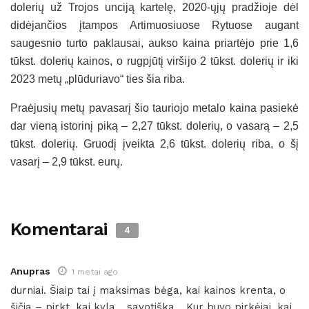
dolerių už Trojos unciją kartelę, 2020-ųjų pradžioje dėl
didėjančios įtampos Artimuosiuose Rytuose augant
saugesnio turto paklausai, aukso kaina priartėjo prie 1,6
tūkst. dolerių kainos, o rugpjūtį viršijo 2 tūkst. dolerių ir iki
2023 metų „plūduriavo“ ties šia riba.
Praėjusių metų pavasarį šio tauriojo metalo kaina pasiekė
dar vieną istorinį piką – 2,27 tūkst. dolerių, o vasarą – 2,5
tūkst. dolerių. Gruodį įveikta 2,6 tūkst. dolerių riba, o šį
vasarį – 2,9 tūkst. eurų.
Komentarai
4
Anupras
1 metai ago
durniai. Šiaip tai į maksimas bėga, kai kainos krenta, o
šičia – pirkt, kai kyla… savotiška… Kur buvo pirkėjai, kai