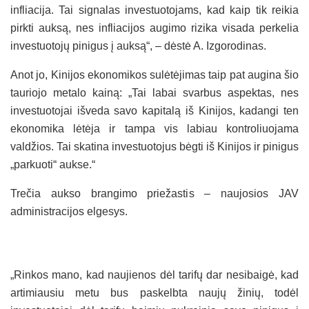
infliacija. Tai signalas investuotojams, kad kaip tik reikia
pirkti auksą, nes infliacijos augimo rizika visada perkelia
investuotojų pinigus į auksą“, – dėstė A. Izgorodinas.
Anot jo, Kinijos ekonomikos sulėtėjimas taip pat augina šio
tauriojo metalo kainą: „Tai labai svarbus aspektas, nes
investuotojai išveda savo kapitalą iš Kinijos, kadangi ten
ekonomika lėtėja ir tampa vis labiau kontroliuojama
valdžios. Tai skatina investuotojus bėgti iš Kinijos ir pinigus
„parkuoti“ aukse.“
Trečia aukso brangimo priežastis – naujosios JAV
administracijos elgesys.
„Rinkos mano, kad naujienos dėl tarifų dar nesibaigė, kad
artimiausiu metu bus paskelbta naujų žinių, todėl