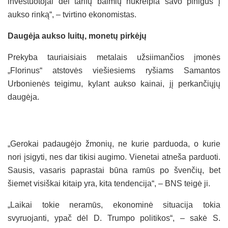
investuotojai dėl tarifų baimių nukreipia savo pinigus į
aukso rinką“, – tvirtino ekonomistas.
Daugėja aukso luitų, monetų pirkėjų
Prekyba tauriaisiais metalais užsiimančios įmonės
„Florinus“ atstovės viešiesiems ryšiams Samantos
Urbonienės teigimu, kylant aukso kainai, jį perkančiųjų
daugėja.
„Gerokai padaugėjo žmonių, ne kurie parduoda, o kurie
nori įsigyti, nes dar tikisi augimo. Vienetai atneša parduoti.
Sausis, vasaris paprastai būna ramūs po švenčių, bet
šiemet visiškai kitaip yra, kita tendencija“, – BNS teigė ji.
„Laikai tokie neramūs, ekonominė situacija tokia
svyruojanti, ypač dėl D. Trumpo politikos“, – sakė S.