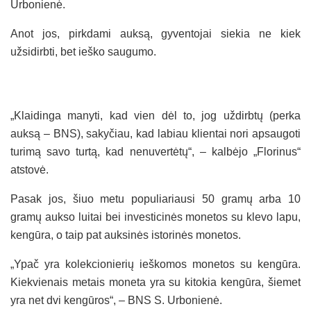
Urbonienė.
Anot jos, pirkdami auksą, gyventojai siekia ne kiek
užsidirbti, bet ieško saugumo.
„Klaidinga manyti, kad vien dėl to, jog uždirbtų (perka
auksą – BNS), sakyčiau, kad labiau klientai nori apsaugoti
turimą savo turtą, kad nenuvertėtų“, – kalbėjo „Florinus“
atstovė.
Pasak jos, šiuo metu populiariausi 50 gramų arba 10
gramų aukso luitai bei investicinės monetos su klevo lapu,
kengūra, o taip pat auksinės istorinės monetos.
„Ypač yra kolekcionierių ieškomos monetos su kengūra.
Kiekvienais metais moneta yra su kitokia kengūra, šiemet
yra net dvi kengūros“, – BNS S. Urbonienė.