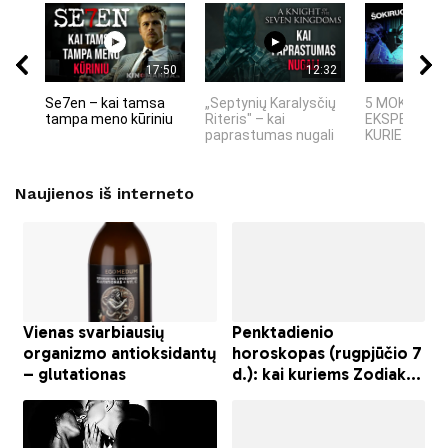
17:50
12:32
Se7en – kai tamsa
„Septynių Karalysčių
5 MOKSLINIA
tampa meno kūriniu
Riteris" – kai
EKSPERIMEN
paprastumas nugali
KURIE SUKRĖT
Naujienos iš interneto