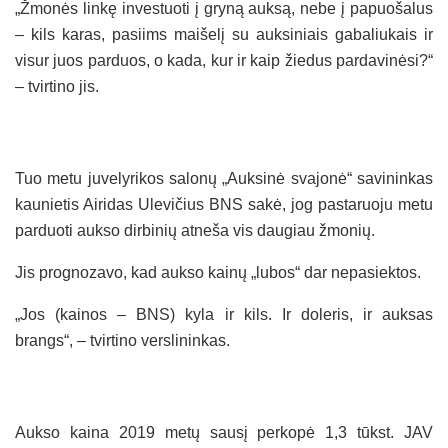
„Žmonės linkę investuoti į gryną auksą, nebe į papuošalus
– kils karas, pasiims maišelį su auksiniais gabaliukais ir
visur juos parduos, o kada, kur ir kaip žiedus pardavinėsi?“
– tvirtino jis.
Tuo metu juvelyrikos salonų „Auksinė svajonė“ savininkas
kaunietis Airidas Ulevičius BNS sakė, jog pastaruoju metu
parduoti aukso dirbinių atneša vis daugiau žmonių.
Jis prognozavo, kad aukso kainų „lubos“ dar nepasiektos.
„Jos (kainos – BNS) kyla ir kils. Ir doleris, ir auksas
brangs“, – tvirtino verslininkas.
Aukso kaina 2019 metų sausį perkopė 1,3 tūkst. JAV