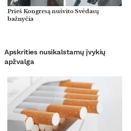
Prieš Kongresą nušvito Svėdasų
bažnyčia
Apskrities nusikalstamų įvykių
apžvalga