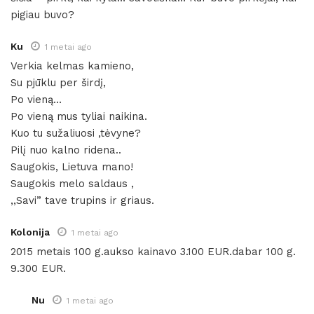
pigiau buvo?
Ku
1 metai ago
Verkia kelmas kamieno,
Su pjūklu per širdį,
Po vieną…
Po vieną mus tyliai naikina.
Kuo tu sužaliuosi ,tėvyne?
Pilį nuo kalno ridena..
Saugokis, Lietuva mano!
Saugokis melo saldaus ,
,,Savi” tave trupins ir griaus.
Kolonija
1 metai ago
2015 metais 100 g.aukso kainavo 3.100 EUR.dabar 100 g.
9.300 EUR.
Nu
1 metai ago