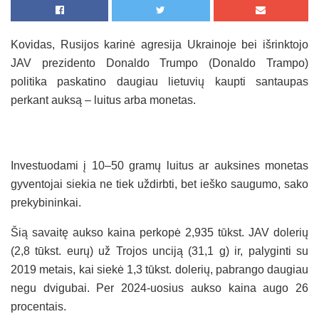
Kovidas, Rusijos karinė agresija Ukrainoje bei išrinktojo
JAV prezidento Donaldo Trumpo (Donaldo Trampo)
politika paskatino daugiau lietuvių kaupti santaupas
perkant auksą – luitus arba monetas.
Investuodami į 10–50 gramų luitus ar auksines monetas
gyventojai siekia ne tiek uždirbti, bet ieško saugumo, sako
prekybininkai.
Šią savaitę aukso kaina perkopė 2,935 tūkst. JAV dolerių
(2,8 tūkst. eurų) už Trojos unciją (31,1 g) ir, palyginti su
2019 metais, kai siekė 1,3 tūkst. dolerių, pabrango daugiau
negu dvigubai. Per 2024-uosius aukso kaina augo 26
procentais.