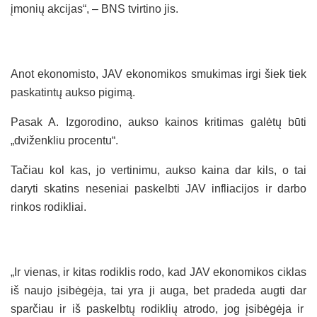
įmonių akcijas“, – BNS tvirtino jis.
Anot ekonomisto, JAV ekonomikos smukimas irgi šiek tiek
paskatintų aukso pigimą.
Pasak A. Izgorodino, aukso kainos kritimas galėtų būti
„dviženkliu procentu“.
Tačiau kol kas, jo vertinimu, aukso kaina dar kils, o tai
daryti skatins neseniai paskelbti JAV infliacijos ir darbo
rinkos rodikliai.
„Ir vienas, ir kitas rodiklis rodo, kad JAV ekonomikos ciklas
iš naujo įsibėgėja, tai yra ji auga, bet pradeda augti dar
sparčiau ir iš paskelbtų rodiklių atrodo, jog įsibėgėja ir