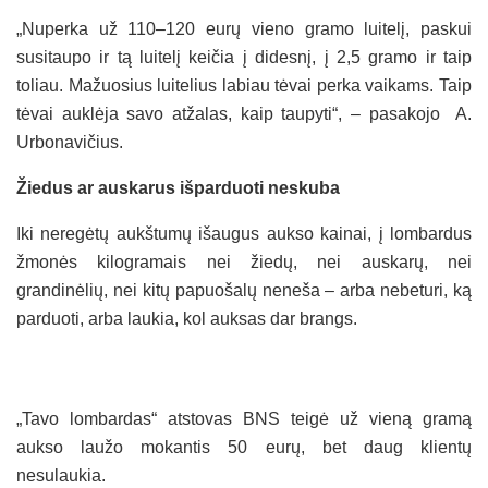
„Nuperka už 110–120 eurų vieno gramo luitelį, paskui
susitaupo ir tą luitelį keičia į didesnį, į 2,5 gramo ir taip
toliau. Mažuosius luitelius labiau tėvai perka vaikams. Taip
tėvai auklėja savo atžalas, kaip taupyti“, – pasakojo A.
Urbonavičius.
Žiedus ar auskarus išparduoti neskuba
Iki neregėtų aukštumų išaugus aukso kainai, į lombardus
žmonės kilogramais nei žiedų, nei auskarų, nei
grandinėlių, nei kitų papuošalų neneša – arba nebeturi, ką
parduoti, arba laukia, kol auksas dar brangs.
„Tavo lombardas“ atstovas BNS teigė už vieną gramą
aukso laužo mokantis 50 eurų, bet daug klientų
nesulaukia.