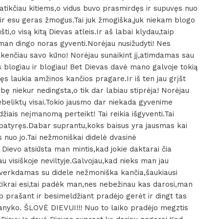
patikčiau kitiems,o vidus buvo prasmirdęs ir supuvęs nuo
 ir esu geras žmogus.Tai juk žmogiška,juk niekam blogo
,o visą kitą Dievas atleis.Ir aš labai klydau,taip
man dingo noras gyventi.Norėjau nusižudyti! Nes
enčiau savo kūno! Norėjau sunaikint jį,atimdamas sau
s blogiau ir blogiau! Bet Dievas davė mano galvoje tokią
nęs laukia amžinos kančios pragare.Ir iš ten jau grįšt
bę niekur nedingsta,o tik dar labiau stiprėja! Norėjau
beliktų visai.Tokio jausmo dar niekada gyvenime
džiais neįmanomą perteikt! Tai reikia išgyventi.Tai
patyręs.Dabar suprantu,koks baisus yra jausmas kai
nuo jo.Tai nežmoniškai didelė dvasinė
evo atsiūsta man mintis,kad jokie daktarai čia
 visiškoje neviltyje.Galvojau,kad nieks man jau
 verkdamas su didele nežmoniška kančia,šaukiausi
u tikrai esi,tai padėk man,nes nebežinau kas darosi,man
p prašant ir besimeldžiant pradėjo gerėt ir dingt tas
pranyko. ŠLOVĖ DIEVUI!!! Nuo to laiko pradėjo megztis