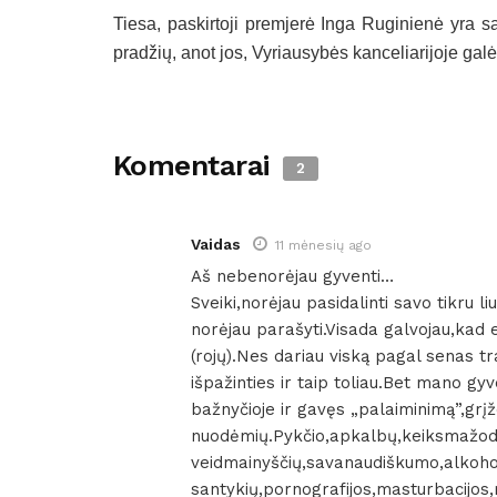
Tiesa, paskirtoji premjerė Inga Ruginienė yra sak
pradžių, anot jos, Vyriausybės kanceliarijoje galė
Komentarai
2
Vaidas
11 mėnesių ago
Aš nebenorėjau gyventi…
Sveiki,norėjau pasidalinti savo tikru l
norėjau parašyti.Visada galvojau,kad 
(rojų).Nes dariau viską pagal senas tr
išpažinties ir taip toliau.Bet mano g
bažnyčioje ir gavęs „palaiminimą”,gr
nuodėmių.Pykčio,apkalbų,keiksmažod
veidmainyščių,savanaudiškumo,alkohol
santykių,pornografijos,masturbacijos,