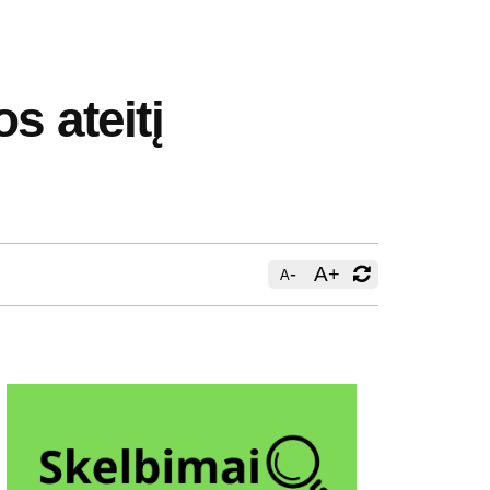
s ateitį
-
A
+
A