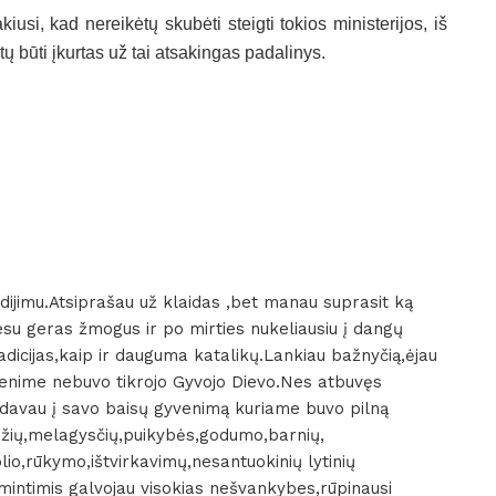
iusi, kad nereikėtų skubėti steigti tokios ministerijos, iš
tų būti įkurtas už tai atsakingas padalinys.
iudijimu.Atsiprašau už klaidas ,bet manau suprasit ką
esu geras žmogus ir po mirties nukeliausiu į dangų
adicijas,kaip ir dauguma katalikų.Lankiau bažnyčią,ėjau
yvenime nebuvo tikrojo Gyvojo Dievo.Nes atbuvęs
įždavau į savo baisų gyvenimą kuriame buvo pilną
žių,melagysčių,puikybės,godumo,barnių,
io,rūkymo,ištvirkavimų,nesantuokinių lytinių
mintimis galvojau visokias nešvankybes,rūpinausi