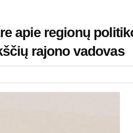
e apie regionų politiko
kščių rajono vadovas