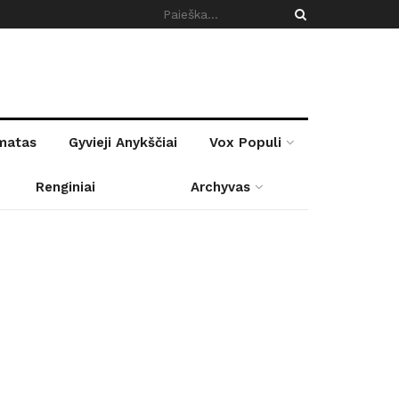
rmatas
Gyvieji Anykščiai
Vox Populi
Renginiai
Archyvas