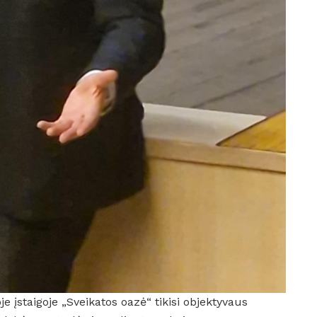
e įstaigoje „Sveikatos oazė“ tikisi objektyvaus