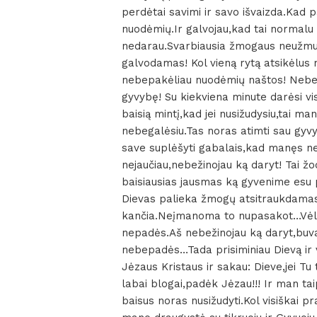
perdėtai savimi ir savo išvaizda.Kad 
nuodėmių.Ir galvojau,kad tai normalu
nedarau.Svarbiausia žmogaus neužmušti
galvodamas! Kol vieną rytą atsikėlus 
nebepakėliau nuodėmių naštos! Nebek
gyvybę! Su kiekviena minute darėsi vi
baisią mintį,kad jei nusižudysiu,tai ma
nebegalėsiu.Tas noras atimti sau gyvy
save suplėšyti gabalais,kad manęs ne
nejaučiau,nebežinojau ką daryt! Tai žo
baisiausias jausmas ką gyvenime esu 
Dievas palieka žmogų atsitraukdamas 
kančia.Neįmanoma to nupasakot…Vėl Di
nepadės.Aš nebežinojau ką daryt,buvau
nebepadės…Tada prisiminiau Dievą ir
Jėzaus Kristaus ir sakau: Dieve,jei T
labai blogai,padėk Jėzau!!! Ir man tai
baisus noras nusižudyti.Kol visiškai 