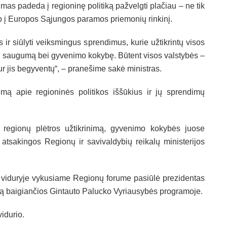
umas padeda į regioninę politiką pažvelgti plačiau – ne tik
p į Europos Sąjungos paramos priemonių rinkinį.
us ir siūlyti veiksmingus sprendimus, kurie užtikrintų visos
ą, saugumą bei gyvenimo kokybę. Būtent visos valstybės –
ur jis begyventų“, – pranešime sakė ministras.
mą apie regioninės politikos iššūkius ir jų sprendimų
 regionų plėtros užtikrinimą, gyvenimo kokybės juose
atsakingos Regionų ir savivaldybių reikalų ministerijos
jo viduryje vykusiame Regionų forume pasiūlė prezidentas
arbą baigiančios Gintauto Palucko Vyriausybės programoje.
vidurio.