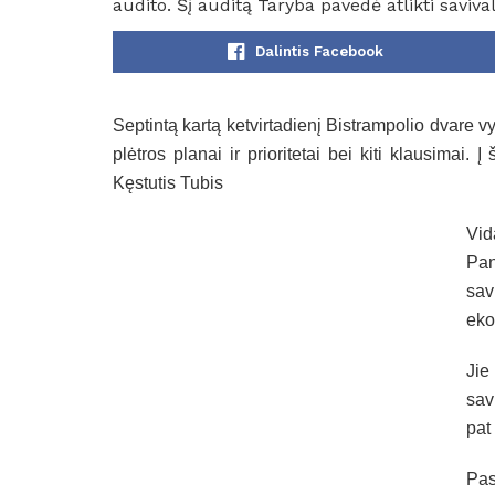
audito. Šį auditą Taryba pavedė atlikti saviva
Dalintis Facebook
Septintą kartą ketvirtadienį Bistrampolio dvare 
plėtros planai ir prioritetai bei kiti klausimai
Kęstutis Tubis
Vid
Pa
sav
eko
Jie
sav
pat
Pas