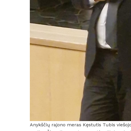
Anykščių rajono meras Kęstutis Tubis viešojoj