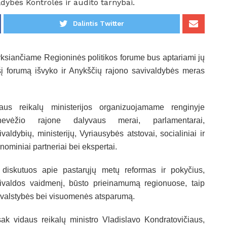
ldybės Kontrolės ir audito tarnybai.
Dalintis Twitter
vyksiančiame Regioninės politikos forume bus aptariami jų
. Į šį forumą išvyko ir Anykščių rajono savivaldybės meras
aus reikalų ministerijos organizuojamame renginyje
nevėžio rajone dalyvaus merai, parlamentarai,
ivaldybių, ministerijų, Vyriausybės atstovai, socialiniai ir
nominiai partneriai bei ekspertai.
 diskutuos apie pastarųjų metų reformas ir pokyčius,
ivaldos vaidmenį, būsto prieinamumą regionuose, taip
 valstybės bei visuomenės atsparumą.
ak vidaus reikalų ministro Vladislavo Kondratovičiaus,