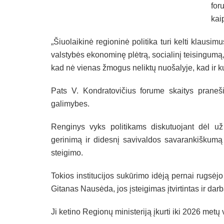
for
kai
„Šiuolaikinė regioninė politika turi kelti klausim
valstybės ekonominę plėtrą, socialinį teisingum
kad nė vienas žmogus neliktų nuošalyje, kad ir k
Pats V. Kondratovičius forume skaitys praneši
galimybes.
Renginys vyks politikams diskutuojant dėl už
gerinimą ir didesnį savivaldos savarankiškumą 
steigimo.
Tokios institucijos sukūrimo idėją pernai rugsė
Gitanas Nausėda, jos įsteigimas įtvirtintas ir d
Ji ketino Regionų ministeriją įkurti iki 2026 metų 