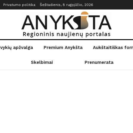
Privatumo politika
Šeštadienis, 8 rugpjūčio, 2026
įvykių apžvalga
Premium Anykšta
Aukštaitiškas fo
Skelbimai
Prenumerata