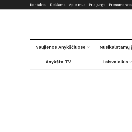
Kontaktai
Reklama
Apie mus
Prisijungti
Prenumerata
Naujienos Anykščiuose
Nusikalstamų 
Anykšta TV
Laisvalaikis