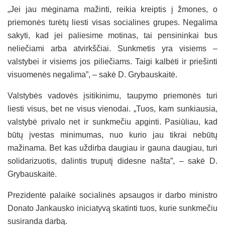
„Jei jau mėginama mažinti, reikia kreiptis į žmones, o
priemonės turėtų liesti visas socialines grupes. Negalima
sakyti, kad jei paliesime motinas, tai pensininkai bus
neliečiami arba atvirkščiai. Sunkmetis yra visiems –
valstybei ir visiems jos piliečiams. Taigi kalbėti ir priešinti
visuomenės negalima”, – sakė D. Grybauskaitė.
Valstybės vadovės įsitikinimu, taupymo priemonės turi
liesti visus, bet ne visus vienodai. „Tuos, kam sunkiausia,
valstybė privalo net ir sunkmečiu apginti. Pasiūliau, kad
būtų įvestas minimumas, nuo kurio jau tikrai nebūtų
mažinama. Bet kas uždirba daugiau ir gauna daugiau, turi
solidarizuotis, dalintis truputį didesne našta”, – sakė D.
Grybauskaitė.
Prezidentė palaikė socialinės apsaugos ir darbo ministro
Donato Jankausko iniciatyvą skatinti tuos, kurie sunkmečiu
susiranda darbą.