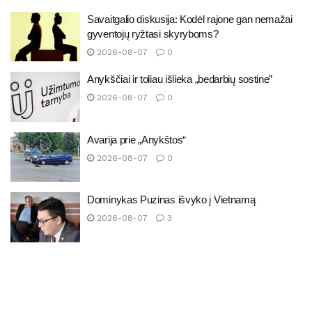
Savaitgalio diskusija: Kodėl rajone gan nemažai
gyventojų ryžtasi skyryboms?
2026-08-07
0
Anykščiai ir toliau išlieka „bedarbių sostine”
2026-08-07
0
Avarija prie „Anykštos“
2026-08-07
0
Dominykas Puzinas išvyko į Vietnamą
2026-08-07
3