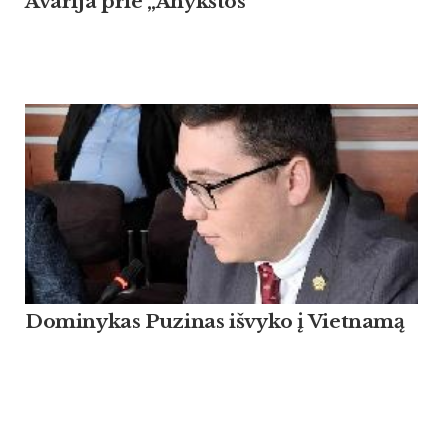
Avarija prie „Anykštos“
Dominykas Puzinas išvyko į Vietnamą