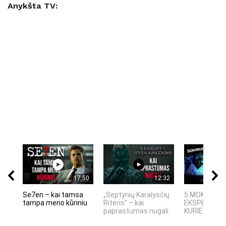
Anykšta TV:
17:50
12:32
Se7en – kai tamsa
„Septynių Karalysčių
5 MOKSLINIA
tampa meno kūriniu
Riteris" – kai
EKSPERIMEN
paprastumas nugali
KURIE SUKRĖT