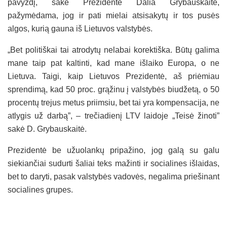
pavyzdį, sakė Prezidentė Dalia Grybauskaitė,
pažymėdama, jog ir pati mielai atsisakytų ir tos pusės
algos, kurią gauna iš Lietuvos valstybės.
„Bet politiškai tai atrodytų nelabai korektiška. Būtų galima
mane taip pat kaltinti, kad mane išlaiko Europa, o ne
Lietuva. Taigi, kaip Lietuvos Prezidentė, aš priėmiau
sprendimą, kad 50 proc. grąžinu į valstybės biudžetą, o 50
procentų trejus metus priimsiu, bet tai yra kompensacija, ne
atlygis už darbą”, – trečiadienį LTV laidoje „Teisė žinoti”
sakė D. Grybauskaitė.
Prezidentė be užuolankų pripažino, jog galą su galu
siekiančiai sudurti šaliai teks mažinti ir socialines išlaidas,
bet to daryti, pasak valstybės vadovės, negalima priešinant
socialines grupes.