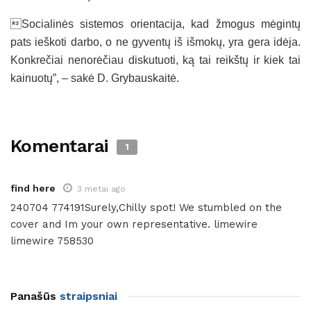
Socialinės sistemos orientacija, kad žmogus mėgintų
pats ieškoti darbo, o ne gyventų iš išmokų, yra gera idėja.
Konkrečiai nenorėčiau diskutuoti, ką tai reikštų ir kiek tai
kainuotų”, – sakė D. Grybauskaitė.
Komentarai
1
find here
3 metai ago
240704 774191Surely,Chilly spot! We stumbled on the
cover and Im your own representative. limewire
limewire 758530
Panašūs
straipsniai