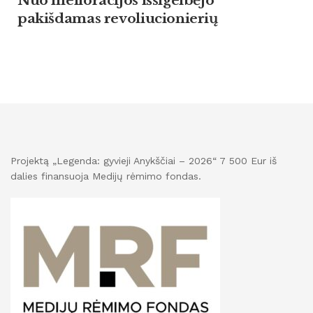
Nuo melioracijos išsigelbėjo
pakišdamas revoliucionierių
Projektą „Legenda: gyvieji Anykščiai – 2026“ 7 500 Eur iš
dalies finansuoja Medijų rėmimo fondas.